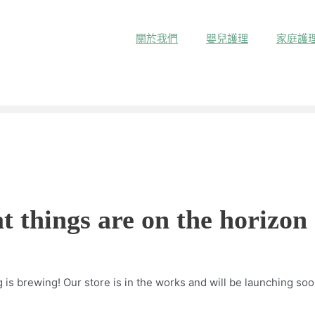
關於我們
嬰兒護理
家庭護
t things are on the horizon
is brewing! Our store is in the works and will be launching soo