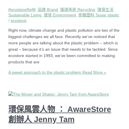
#ecostoreRefill
,
品牌 Brand
,
循環再造 Recycling
,
環保生活
Sustainable Living
,
環境 Environment
,
蔗糖塑料 Sugar plastic
/
ecostore
Right now, climate change and plastic pollution are two of the
biggest challenges we all face. Recently we’ve noticed that
more people are talking about the plastic problem – which is
great – because it’s an issue that needs to be tackled. Since
ecostore started in 1993, we’ve been committed to making
products that are
A sweet approach to the plastic problem
Read More »
環保風雲人物 ： AwareStore
創辦人 Jenny Tam