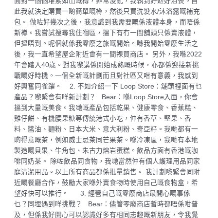
面對一個個堆累如山嘅樽，非常淩亂，我執到好攰好沮喪。自
此我就決定購買一啲簡單嘅樽，然後只買洗髮水/沐浴露嘅補充
包。 做咗好幾次之後，我意識到我需要嘅係液體本身，而唔係
新樽。我嘗試搜尋我住嗰區，搵下有冇一間舖頭只係賣液體，
但搵唔到。呢個就係我零廢之旅嘅開始。喺我開始零廢生活之
後，我一直希望屋企附近會有一間裸買商店。 另外，我喺2022
年會踏入40歲。對我嚟講係開始成熟嘅時候，亦都係迎接新挑
戰嘅好時機。一個全新嘅計劃而且對社區又咁有意義，我感到
好興奮同雀躍。 2. 不如介紹一下 Loop Store：舖頭裡面有乜
產品？嚟緊會有咩新計劃？ Bear：喺Loop Store入面，你會
搵到大量嘅美食。我哋嘅產品包括乾果、健康零食、香蕉糕、
雞仔餅、有機腰果糖等傳統港式小吃，仲有香草、堅果、香
料、醬油、麵粉、日本大米、意大利粉、奇亞籽。我哋都有一
啲得意嘅茶，例如威士忌茶同芒果茶。喺冷凍區，我哋有本地
製造嘅貝果、牛角包、朱古力熔岩蛋糕。飲品方面有香港嘅咖
啡同奶茶。 除咗飲品同食物，我哋當然仲有個人護理用品同家
庭清潔用品。以上所有商品都係批量銷售。 我計劃嚟緊會同附
近嘅餐廳合作，鼓勵大家喺外賣食物時使用自己嘅食物盒，希
望好快可以推行。 3. 經營自己嘅零廢商店最開心嘅事係
乜？同埋遇到咩挑戰？ Bear：儘管零廢商店暫時都唔係咁普
及，但係我好開心可以認識好多有相同志趣嘅新朋友，令我覺