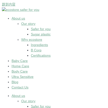
跳到内容
About us
Our story
Safer for you
Sugar plastic
Why ecostore
Ingredients
B Corp
Certifications
Baby Care
Home Care
Body Care
Ultra Sensitive
Blog
Contact Us
About us
Our story
Safer for you