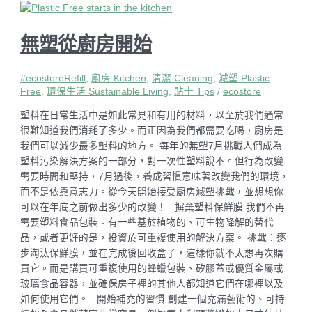
無塑從廚房開始
#ecostoreRefill
,
廚房 Kitchen
,
清潔 Cleaning
,
減塑 Plastic
Free
,
環保生活 Sustainable Living
,
貼士 Tips
/
ecostore
塑料在日常生活中是如此常見和有用的材料，以至於我們通常
很難知道我們消耗了多少。而正因為我們都需要吃喝，廚房是
我們可以減少最多塑料的地方。 每年的無塑7月挑戰人們成為
塑料污染解決方案的一部分，對一次性塑料說不。但行為改變
需要時間和堅持，7月過後，養成習慣意味著改變我們的環境，
而不是依靠意志力。從今天開始接受廚房減塑挑戰，並想想你
可以在年底之前做出多少的改變！ 摒棄塑料保鮮膜 我們不再
需要塑料食品包裝。有一些基於植物的、可生物降解的替代
品，或者更好的是，投資於可重複使用的解決方案。 挑戰：逐
步淘汰保鮮膜，並在完成後回收盒子，這樣你就不太想再次購
買它。而是購買可重複使用的蜂蠟包裝、矽膠蓋或優質金屬或
玻璃食品容器，並確保房子裡的其他人都知道它們在哪裡以及
如何使用它們。 開始補充的習慣 創建一個充滿藝術的、可持