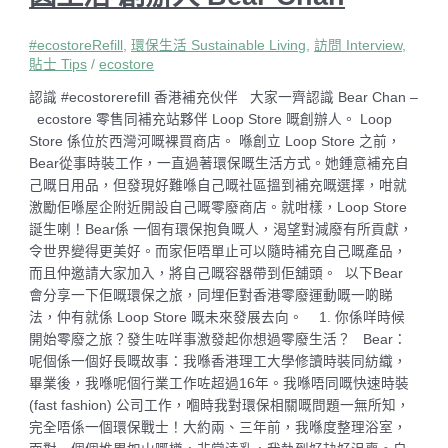
#ecostoreRefill
,
環保生活 Sustainable Living
,
訪問 Interview
,
貼士 Tips
/
ecostore
認識 #ecostorerefill 香港補充伙伴 大家一齊認識 Bear Chan –
ecostore 零售同補充站夥伴 Loop Store 嘅創辦人。 Loop
Store 係位於西灣河嘅裸買商店。 喺創立 Loop Store 之前，
Bear從事時裝工作，一直過著環保嘅生活方式。她鍾意補充自
己嘅日用品，但發現好難喺自己嘅社區搵到補充嘅選擇，咁就
激勵佢喺屋企附近開設自己嘅零廢商店。就咁樣，Loop Store
誕生喇！Bear係 一個有環保抱負嘅人，渴望對減廢有所貢獻，
令世界變得更美好。而家佢唔單止可以隨時補充自己嘅產品，
而且仲邀請大家加入，將自己嘅容器帶到佢舖頭。 以下Bear
會分享一下佢嘅環保之旅，同埋佢對香港零廢運動嘅一啲睇
法，仲有就係 Loop Store 嘅未來發展去向。 1. 你係咩時候
開始零廢之旅？發生咗咩事激發起你想過零廢生活？ Bear：
呢個係一個好長嘅故事：我喺香港理工大學修讀時裝同紡織，
畢業後，我喺呢個行業工作咗超過16年。我喺唔同嘅快速時裝
(fast fashion) 公司工作，嗰時我對環保相關嘅問題一無所知，
完全唔係一個環保戰士！大約兩、三年前，我喺度整理浴室，