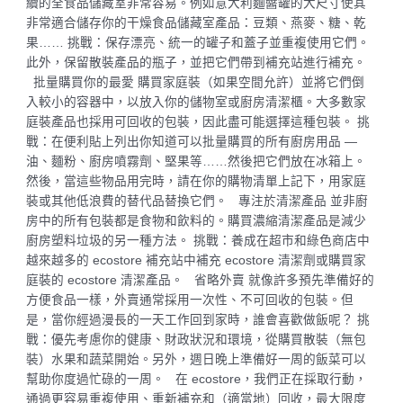
續的全食品儲藏室非常容易。例如意大利麵醬罐的大尺寸使其
非常適合儲存你的干燥食品儲藏室產品：豆類、燕麥、糖、乾
果…… 挑戰：保存漂亮、統一的罐子和蓋子並重複使用它們。
此外，保留散裝產品的瓶子，並把它們帶到補充站進行補充。
批量購買你的最愛 購買家庭裝（如果空間允許）並將它們倒
入較小的容器中，以放入你的儲物室或廚房清潔櫃。大多數家
庭裝產品也採用可回收的包裝，因此盡可能選擇這種包裝。 挑
戰：在便利貼上列出你知道可以批量購買的所有廚房用品 —
油、麵粉、廚房噴霧劑、堅果等……然後把它們放在冰箱上。
然後，當這些物品用完時，請在你的購物清單上記下，用家庭
裝或其他低浪費的替代品替換它們。 專注於清潔產品 並非廚
房中的所有包裝都是食物和飲料的。購買濃縮清潔產品是減少
廚房塑料垃圾的另一種方法。 挑戰：養成在超市和綠色商店中
越來越多的 ecostore 補充站中補充 ecostore 清潔劑或購買家
庭裝的 ecostore 清潔產品。 省略外賣 就像許多預先準備好的
方便食品一樣，外賣通常採用一次性、不可回收的包裝。但
是，當你經過漫長的一天工作回到家時，誰會喜歡做飯呢？ 挑
戰：優先考慮你的健康、財政狀況和環境，從購買散裝（無包
裝）水果和蔬菜開始。另外，週日晚上準備好一周的飯菜可以
幫助你度過忙碌的一周。 在 ecostore，我們正在採取行動，
通過更容易重複使用、重新補充和（適當地）回收，最大限度