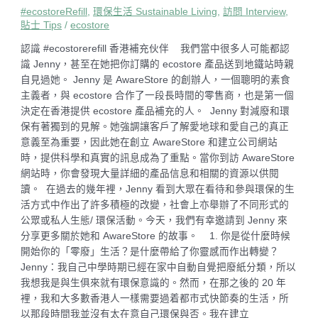
#ecostoreRefill
,
環保生活 Sustainable Living
,
訪問 Interview
,
貼士 Tips
/
ecostore
認識 #ecostorerefill 香港補充伙伴 我們當中很多人可能都認
識 Jenny，甚至在她把你訂購的 ecostore 產品送到地鐵站時親
自見過她。 Jenny 是 AwareStore 的創辦人，一個聰明的素食
主義者，與 ecostore 合作了一段長時間的零售商，也是第一個
決定在香港提供 ecostore 產品補充的人。 Jenny 對減廢和環
保有著獨到的見解。她強調讓客戶了解愛地球和愛自己的真正
意義至為重要，因此她在創立 AwareStore 和建立公司網站
時，提供科學和真實的訊息成為了重點。當你到訪 AwareStore
網站時，你會發現大量詳細的產品信息和相關的資源以供閱
讀。 在過去的幾年裡，Jenny 看到大眾在看待和參與環保的生
活方式中作出了許多積極的改變，社會上亦舉辦了不同形式的
公眾或私人生態/ 環保活動。今天，我們有幸邀請到 Jenny 來
分享更多關於她和 AwareStore 的故事。 1. 你是從什麼時候
開始你的「零廢」生活？是什麼帶給了你靈感而作出轉變？
Jenny：我自己中學時期已經在家中自動自覺把廢紙分類，所以
我想我是與生俱來就有環保意識的。然而，在那之後的 20 年
裡，我和大多數香港人一樣需要過着都市式快節奏的生活，所
以那段時間我並沒有太在意自己環保與否。我在建立