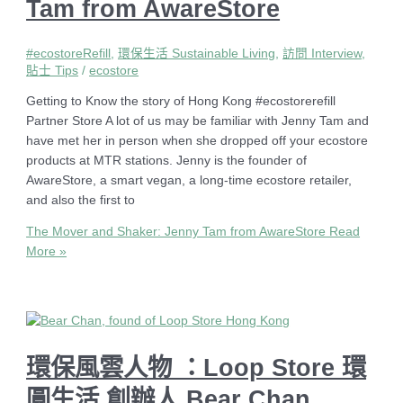
Tam from AwareStore
#ecostoreRefill
,
環保生活 Sustainable Living
,
訪問 Interview
,
貼士 Tips
/
ecostore
Getting to Know the story of Hong Kong #ecostorerefill
Partner Store A lot of us may be familiar with Jenny Tam and
have met her in person when she dropped off your ecostore
products at MTR stations. Jenny is the founder of
AwareStore, a smart vegan, a long-time ecostore retailer,
and also the first to
The Mover and Shaker: Jenny Tam from AwareStore
Read
More »
環保風雲人物 ：Loop Store 環
圓生活 創辦人 Bear Chan