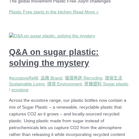
The global movement Plastic Free July® challenges
Plastic Free starts in the kitchen
Read More »
Q&A on sugar plastic:
solving the mystery
#ecostoreRefill
,
品牌 Brand
,
循環再造 Recycling
,
環保生活
Sustainable Living
,
環境 Environment
,
蔗糖塑料 Sugar plastic
/
ecostore
Across the ecostore range, our plastic bottles now contain a
mix of Sugar Plastic – a renewable, recyclable plastic that
captures CO2 as it grows – and locally-sourced recycled
plastic. Using plastic made from sugar instead of
petrochemicals lets us capture CO2 from the atmosphere
rather than releasing it while incorporating recycled content