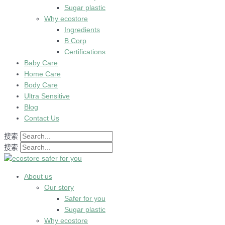
Sugar plastic
Why ecostore
Ingredients
B Corp
Certifications
Baby Care
Home Care
Body Care
Ultra Sensitive
Blog
Contact Us
搜索
搜索
About us
Our story
Safer for you
Sugar plastic
Why ecostore