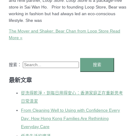
and refill partner, Loop Store. Loop Store is a package-free
store in Sai Wan Ho. Prior to founding Loop Store, Bear was
working in fashion but had always led an eco-conscious
lifestyle. She was
The Mover and Shaker: Bear Chan from Loop Store
Read
More »
搜索：
最新文章
從洗得乾淨，到每日用得安心：香港家庭正在重新思考
日常清潔
From Cleaning Well to Using with Confidence Every
Day: How Hong Kong Families Are Rethinking
Everyday Care