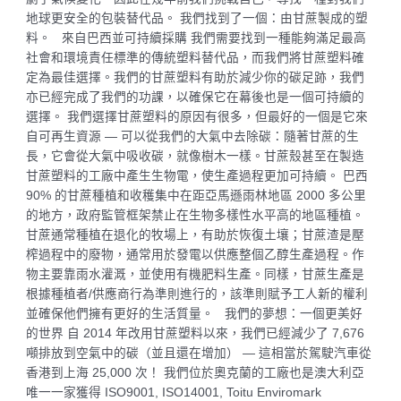
地球更安全的包裝替代品。 我們找到了一個：由甘蔗製成的塑
料。 來自巴西並可持續採購 我們需要找到一種能夠滿足最高
社會和環境責任標準的傳統塑料替代品，而我們將甘蔗塑料確
定為最佳選擇。我們的甘蔗塑料有助於減少你的碳足跡，我們
亦已經完成了我們的功課，以確保它在幕後也是一個可持續的
選擇。 我們選擇甘蔗塑料的原因有很多，但最好的一個是它來
自可再生資源 — 可以從我們的大氣中去除碳：隨著甘蔗的生
長，它會從大氣中吸收碳，就像樹木一樣。甘蔗殼甚至在製造
甘蔗塑料的工廠中產生生物電，使生產過程更加可持續。 巴西
90% 的甘蔗種植和收穫集中在距亞馬遜雨林地區 2000 多公里
的地方，政府監管框架禁止在生物多樣性水平高的地區種植。
甘蔗通常種植在退化的牧場上，有助於恢復土壤；甘蔗渣是壓
榨過程中的廢物，通常用於發電以供應整個乙醇生產過程。作
物主要靠雨水灌溉，並使用有機肥料生產。同樣，甘蔗生產是
根據種植者/供應商行為準則進行的，該準則賦予工人新的權利
並確保他們擁有更好的生活質量。 我們的夢想：一個更美好
的世界 自 2014 年改用甘蔗塑料以來，我們已經減少了 7,676
噸排放到空氣中的碳（並且還在增加） — 這相當於駕駛汽車從
香港到上海 25,000 次！ 我們位於奧克蘭的工廠也是澳大利亞
唯一一家獲得 ISO9001, ISO14001, Toitu Enviromark