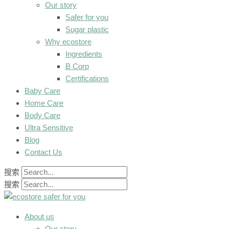
Our story
Safer for you
Sugar plastic
Why ecostore
Ingredients
B Corp
Certifications
Baby Care
Home Care
Body Care
Ultra Sensitive
Blog
Contact Us
搜索
搜索
About us
Our story