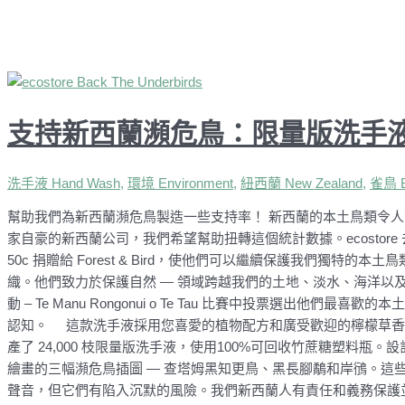
支持新西蘭瀕危鳥：限量版洗手
洗手液 Hand Wash
,
環境 Environment
,
紐西蘭 New Zealand
,
雀鳥 B
幫助我們為新西蘭瀕危鳥製造一些支持率！ 新西蘭的本土鳥類令人驚嘆。但
家自豪的新西蘭公司，我們希望幫助扭轉這個統計數據。ecosto
50c 捐贈給 Forest & Bird，使他們可以繼續保護我們獨特的本土鳥
織。他們致力於保護自然 — 領域跨越我們的土地、淡水、海洋以及
動 – Te Manu Rongonui o Te Tau 比賽中投票選出
認知。 這款洗手液採用您喜愛的植物配方和廣受歡迎的檸檬草香味，並含保
產了 24,000 枝限量版洗手液，使用100%可回收竹蔗糖塑料瓶。設計
繪畫的三幅瀕危鳥插圖 — 查塔姆黑知更鳥、黑長腳鷸和岸鴴。這
聲音，但它們有陷入沉默的風險。我們新西蘭人有責任和義務保護並再