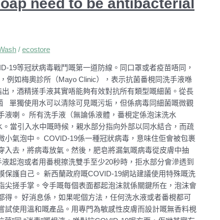
eed to be antibacterial
Wash
/
ecostore
D-19等冠狀病毒戰鬥嘅第一道防線。同口罩或者疫苗唔同，
如梅奧診所（Mayo Clinic），表示抗菌番梘同洗手液喺
仲指出，酒精搓手液其實唔能夠有效對抗所有類型嘅細菌。從長
菌 單獨使用水可以清除可見嘅污垢，但係病毒同細菌嘅微觀
手液喇。 所有洗手液（無論係液體，番梘定係泡沫洗水
水。當引入水中嘅時候，親水部分指向外部以同水結合，而疏
氣泡中。 COVID-19係一種冠狀病毒，意味住佢會被包裹
穿入去，將病毒放氣。然後，肥皂將漏氣嘅病毒從皮膚中抽
液起泡或者用番梘擦洗雙手至少20秒時，拒水部分會滲透到
護自己。 新西蘭政府嘅COVID-19網站建議使用特殊嘅洗
指尖搓手掌。令手嘅每個表面都起泡沫就係關鍵所在，泡沫會
都得。 好消息係，如果呢個方法，任何洗水液或者番梘都可
嘗試使用溫和嘅產品。用專門為敏感性皮膚而設計嘅無香料梘