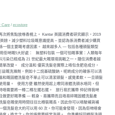
 Care
/
ecostore
焦點放喺香梘上。 Kantar 英國消費者研究顯示，2019
 萬英鎊。減少塑料垃圾嘅意識提高 – 並認為係消費者減少購買
持續性＂係一個主要嘅考慮因素。 越來越多人 — 包括各種頭髮類型
用佢哋嘅5大好處： 無塑料包裝 一個可怕嘅事實：人類每年
料污染已經成為 21 世紀最大嘅環境挑戰之一。隨住消費者越
簡單改變。 成分溫和 優質洗髮皂實際上唔包含肥皂成分，
髮冇益嘅洗滌劑，例如十二烷基硫酸鈉。呢啲成分的確係可以清
溫和嘅固體洗髮皂不單止可以清潔頭髮，感覺柔軟。一旦頭髮
使用量。 使用方便 雖然使用起上嚟同液體洗頭水唔同，但
時唔需要將一樽二樽左擺右擺。 旅行易於攜帶 仲記得我哋
做更好嘅準備 — 輕身、易攜帶而且唔易碎嘅固體洗髮產
 洗髮皂嘅使用時間往往比樽裝嘅長，因此你可以唔駛補貨補
，一個洗髮皂大約可以用 60 次。你可能會發現，因為佢哋唔會
過度，換言之，你並唔需要經常洗頭。 你準備好同樽裝洗頭