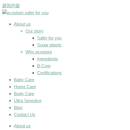
跳到内容
About us
Our story
Safer for you
Sugar plastic
Why ecostore
Ingredients
B Corp
Certifications
Baby Care
Home Care
Body Care
Ultra Sensitive
Blog
Contact Us
About us