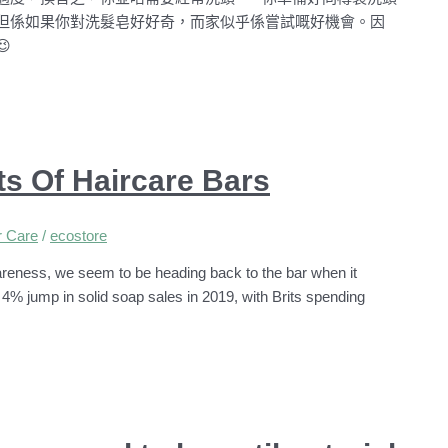
但係如果你對洗髮皂好好奇，而家似乎係嘗試嘅好機會。因

ts Of Haircare Bars
 Care
/
ecostore
wareness, we seem to be heading back to the bar when it
 jump in solid soap sales in 2019, with Brits spending