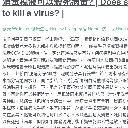
消毒梘液可以殺死病毒? | Does soap n
to kill a virus? |
健康 Wellness
,
健康生活 Healthy Living
,
家居 Home
,
洗手液 Hand 
洗手咁平常簡單嘅事，從未變得如此重要。呢個動作係我哋同COVI
梘液係我哋大多數人都能負擔得起嘅東西。 一啲醫學界權威嘅機構，例
洗走COVID-19嚟講，唔一定比普通梘液更有效。疾病控制中心
遠嚟睇，普通梘液可能對我哋嘅健康更好。 梘液同水點樣打敗細
納米顆粒會卡喺我哋皺紋同指紋嘅縫隙中，呢個時候就要出動到洗
液），都係由“肥皂分子”組成。呢啲分子具有雙重性質：親水同疏
水部分會避開水分，同油脂結合，將污垢同細菌捕獲喺稱為膠束嘅微小
喺油脂層中。想像一下，肥皂分子嘅拒水部分同佢嘅外層結合，拮
離，因此你可以將佢洗走。 用梘液同水獲得最佳結果 當你用洗手
各種類型嘅病毒（包括冠狀病毒）中，而病毒通常有會有一層脂肪膜保
手程序。包括擦洗手腕，手掌同手背，然後將手指交織喺一齊，用
勾住病毒，然後可以將佢哋用水沖走。水嘅溫度唔太緊要，凍同暖
以殺死冠狀病毒。但係如果你發現洗手後手變得乾澀者或過敏，請