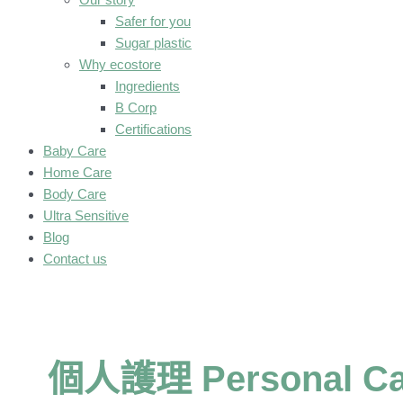
Safer for you
Sugar plastic
Why ecostore
Ingredients
B Corp
Certifications
Baby Care
Home Care
Body Care
Ultra Sensitive
Blog
Contact us
個人護理 Personal Ca