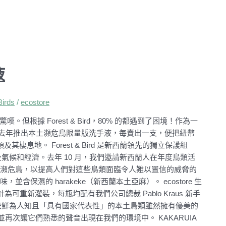
液
irds
/
ecostore
根據 Forest & Bird，80% 的都遇到了困境！作為一
re 去年推出本土瀕危鳥限量版洗手液，每賣出一支，便把紐幣
類及其棲息地。 Forest & Bird 是新西蘭領先的獨立保護組
氣候和經濟。去年 10 月，我們邀請新西蘭人在年度鳥類活
他們最喜歡的本土瀕危鳥，以提高人們對這些鳥類面臨令人難以置信的威脅的
濕的 harakeke（新西蘭本土亞麻）。 ecostore 生
為可重新灌裝，每瓶均配有我們公司總裁 Pablo Kraus 新手
些鮮為人知且「具有國家代表性」的本土鳥類雖然擁有優美的
次讓它們熟悉的聲音出現在我們的環境中。 KAKARUIA