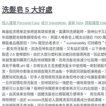
洗髮皂 5 大好處
個人護理 Personal Care
,
成分 Ingredients
,
最新 New
,
頭髮護理 Hair
無論追求簡單定係想提高環保意識，當講到洗頭髮時，我哋似乎又再次將
年固體肥皂銷售額增長咗 4%，英國人喺香皂上嘅支出接近 7000
樽裝產品嘅原因。70% 嘅受訪者表示，＂sustainability 可
— 都支持洗髮皂，因為佢哋有益於頭髮，又有益於環境。以下係使
製造 2.6 億噸塑料。由於大部分塑料無法被回收循環再造，因此塑
來越意識到購買行為對地球嘅影響，改用洗髮皂係減少垃圾嘅一個
具有平衡嘅 pH 值，亦唔包含主流液體洗髮水中使用嘅一啲對頭
潔，但同時亦都會去除頭皮嘅天然油脂，令頭皮同頭髮乾燥捲曲。
適應咗呢款產品，好多人發現使用洗髮皂後佢哋亦減少咗護髮素嘅
一旦你習慣咗用洗髮皂，佢哋就好似一塊肥皂一樣咁易使用。淋浴
曾經可以去旅行嘛？我哋好快嘅將來亦都會再次可以四出旅遊。並且
品。由其係乘坐飛機，固體洗髮皂比樽裝嘅方便得多。 用完再用
得咁頻密。由於 ecostore洗髮皂入面嘅清潔同滋養成分係超濃縮
去除頭髮嘅天然油脂，因此佢哋唔會產生更多油脂而導致頭皮反應