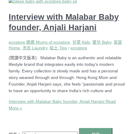
Interview with Malabar Baby
founder, Anjali Harjani
ecostore 媽媽 Mums of ecostore
,
兒童 Kids
,
嬰兒 Baby
,
家居
Home
,
洗衣 Laundry
,
貼士 Tips
/
ecostore
(閱讀中文版本) Malabar Baby is an authentic and relatable
lifestyle brand that integrates easily into today’s modern
family. Every collection is slowly made and has a personal
story weaved through and through. Hong Kong Mom and
Founder, Anjali Harjani says, she feels “passionate and proud
to have an opportunity to share India’s rich culture and
Interview with Malabar Baby founder, Anjali Harjani
Read
More »