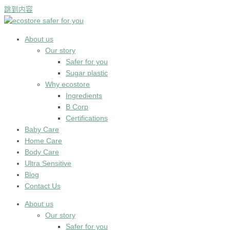
跳到内容
About us
Our story
Safer for you
Sugar plastic
Why ecostore
Ingredients
B Corp
Certifications
Baby Care
Home Care
Body Care
Ultra Sensitive
Blog
Contact Us
About us
Our story
Safer for you