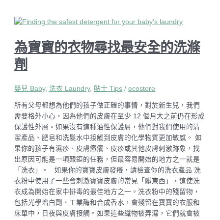
為寶寶的衣物尋找最安全的洗滌
劑
嬰兒 Baby
,
洗衣 Laundry
,
貼士 Tips
/
ecostore
所有父母都想為他們的孩子做正確的事情，對於新生兒，我們
需要格外小心，因為他們的皮膚在至少 12 個月大之前仍在形成
保護性外層。如果沒有這種油性保護層，他們對我們使用的清
潔產品、肥皂和洗髮水中接觸到皮膚的化學物質更加敏感。 如
果你的孩子有濕疹、皮膚瘙癢、皮疹或其他皮膚刺激跡象，找
出原因可能是一項艱鉅的任務，但最容易開始的地方之一就是
「洗衣」。 如果你的寶寶皮膚發癢，請檢查你的洗衣產品 洗
衣粉中使用了一些會刺激寶寶皮膚的常見「髒東西」，這使洗
衣成為開始在家中排毒的最佳地方之一。洗衣粉中的殘留物，
包括光學增白劑、工業酶和合成香水，會殘留在寶寶的衣服和
床單中，日夜與皮膚接觸。如果這些織物被弄濕，它們就會被