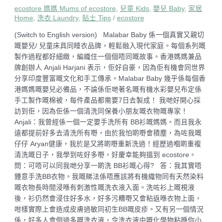
ecostore 媽媽 Mums of ecostore
,
兒童 Kids
,
嬰兒 Baby
,
家居
Home
,
洗衣 Laundry
,
貼士 Tips
/
ecostore
(Switch to English version) Malabar Baby 係一個真實又親切
嘅嬰兒/ 兒童床具同睡衣品牌，輕鬆融入現代家庭。每個系列嘅
製作過程都好細緻，編織住一個個唔同嘅故事。香港媽媽兼品
牌創辦人 Anjali Harjani 表示，佢好自豪，因為佢有機會同世界
分享印度豐富嘅文化和手工傳承。Malabar Baby 幾乎係每個香
港媽媽嘅嬰兒必備品，不論係佢哋著名嘅有機水彩嬰兒布定係
手工製作嘅棉被，每件產品都需要7日去製成！ 我哋好開心採
訪到佢，因為佢係一個清洗同保養小朋友嘅衣物嘅專家！
Anjali：我曾經係一個一定要手洗所有 BB衫嘅媽媽。而且我永
遠都提前好多去清洗所有嘢，由於我怕啲嘢會積塵，為咗我嘅
仔仔 Aryan健康，我於是又將啲嘢重新洗過！經歷過嗰啲重複
清洗嘅日子，我學到咗好多嘢，好慶幸能夠搵到 ecostore。
問：可唔可以同我哋分享一啲洗 BB衫嘅心得? 答：我其實唔
鍾意手洗BB衣物。我嘅睇法係唔應該將有機織物同有天然染料
嘅衣物長時間浸喺有刺激性嘅洗衣液入面。洗咗衫上嘅梘液
後，衫仍然會浸住好多水，好多污糟嘢又會粘返喺衣物上面，
咁樣實際上會造成皮膚過敏同初生BB嘅皮疹。又有另一個情況
係，好多人會倒過多嘅洗衣液，令洗衣液中嘅化學物粘喺你小