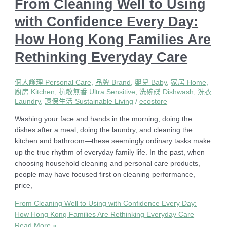
From Cleaning Well to Using
with Confidence Every Day:
How Hong Kong Families Are
Rethinking Everyday Care
個人護理 Personal Care
,
品牌 Brand
,
嬰兒 Baby
,
家居 Home
,
廚房 Kitchen
,
抗敏無香 Ultra Sensitive
,
洗碗碟 Dishwash
,
洗衣
Laundry
,
環保生活 Sustainable Living
/
ecostore
Washing your face and hands in the morning, doing the
dishes after a meal, doing the laundry, and cleaning the
kitchen and bathroom—these seemingly ordinary tasks make
up the true rhythm of everyday family life. In the past, when
choosing household cleaning and personal care products,
people may have focused first on cleaning performance,
price,
From Cleaning Well to Using with Confidence Every Day:
How Hong Kong Families Are Rethinking Everyday Care
Read More »