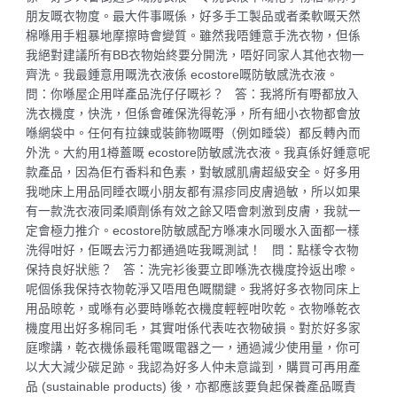
朋友嘅衣物度。最大件事嘅係，好多手工製品或者柔軟嘅天然
棉喺用手粗暴地摩擦時會變質。雖然我唔鍾意手洗衣物，但係
我絕對建議所有BB衣物始終要分開洗，唔好同家人其他衣物一
齊洗。我最鍾意用嘅洗衣液係 ecostore嘅防敏感洗衣液。
問：你喺屋企用咩產品洗仔仔嘅衫？ 答：我將所有嘢都放入
洗衣機度，快洗，但係會確保洗得乾淨，所有細小衣物都會放
喺網袋中。任何有拉鍊或裝飾物嘅嘢（例如睡袋）都反轉內而
外洗。大約用1樽蓋嘅 ecostore防敏感洗衣液。我真係好鍾意呢
款產品，因為佢冇香料和色素，對敏感肌膚超級安全。好多用
我哋床上用品同睡衣嘅小朋友都有濕疹同皮膚過敏，所以如果
有一款洗衣液同柔順劑係有效之餘又唔會刺激到皮膚，我就一
定會極力推介。ecostore防敏感配方喺凍水同暖水入面都一樣
洗得咁好，佢嘅去污力都通過咗我嘅測試！ 問：點樣令衣物
保持良好狀態？ 答：洗完衫後要立即喺洗衣機度拎返出嚟。
呢個係我保持衣物乾淨又唔甩色嘅關鍵。我將好多衣物同床上
用品晾乾，或喺有必要時喺乾衣機度輕輕咁吹乾。衣物喺乾衣
機度甩出好多棉同毛，其實咁係代表咗衣物破損。對於好多家
庭嚟講，乾衣機係最秏電嘅電器之一，通過減少使用量，你可
以大大減少碳足跡。我認為好多人仲未意識到，購買可再用產
品 (sustainable products) 後，亦都應該要負起保養產品嘅責