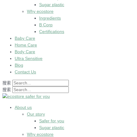
Sugar plastic
Why ecostore
Ingredients
B Corp
Certifications
Baby Care
Home Care
Body Care
Ultra Sensitive
Blog
Contact Us
搜索
搜索
About us
Our story
Safer for you
Sugar plastic
Why ecostore