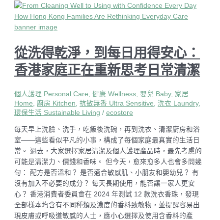
從洗得乾淨，到每日用得安心：
香港家庭正在重新思考日常清潔
個人護理 Personal Care
,
健康 Wellness
,
嬰兒 Baby
,
家居
Home
,
廚房 Kitchen
,
抗敏無香 Ultra Sensitive
,
洗衣 Laundry
,
環保生活 Sustainable Living
/
ecostore
每天早上洗臉、洗手，吃飯後洗碗，再到洗衣、清潔廚房和浴
室——這些看似平凡的小事，構成了每個家庭最真實的生活日
常。 過去，大家選擇家居清潔及個人護理產品時，最先考慮的
可能是清潔力、價錢和香味。 但今天，愈來愈多人也會多問幾
句： 配方是否溫和？ 是否適合敏感肌、小朋友和嬰幼兒？ 有
沒有加入不必要的成分？ 每天長期使用，能否讓一家人更安
心？ 香港消費者委員會在 2024 年測試 12 款洗衣香珠，發現
全部樣本均含有不同種類及濃度的香料致敏物，並提醒容易出
現皮膚或呼吸道敏感的人士，應小心選擇及使用含香料的產