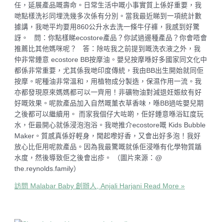
任，延展產品嘅壽命。日常生活中嘅小事實質上係好重要，我
哋點樣洗衫同埋洗幾多次係有分別。當我最近睇到一項統計數
據講，我哋平均要用860公升水去洗一條牛仔褲，我感到好驚
訝。 問：你點樣睇ecostore產品？你試過邊種產品？你會唔會
推薦比其他媽咪呢？ 答：除咗我之前提到嘅洗衣液之外，我
仲非常鍾意 ecostore BB按摩油。嬰兒按摩喺好多國家同文化中
都係非常重要，尤其係我哋印度傳統，我由BB出生開始就同佢
按摩。呢種油非常溫和，用植物成分製造，保濕作用一流。我
亦都發現原來媽媽都可以一齊用！非礦物油對減退妊娠紋有好
好嘅效果。呢款產品加入自然嘅薰衣草香味，喺BB過咗嬰兒期
之後都可以繼續用。 而家我個仔大咗啲，佢好鍾意喺浴缸度玩
水，佢最開心就係浸泡泡浴。我哋推介ecostore嘅 Kids Bubble
Maker。質感真係好輕身，聞起嚟好香，又會出好多泡！我好
放心比佢用呢款產品。因為我最驚嘅就係佢浸喺有化學物質踲
水度，然後導致佢之後會出疹。 （圖片來源：@
the.reynolds.family）
訪問 Malabar Baby 創辦人, Anjali Harjani
Read More »