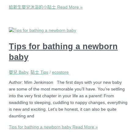
給新生嬰兒沐浴的小貼士
Read More »
Tips for bathing a newborn
baby
嬰兒 Baby
,
貼士 Tips
/
ecostore
Author: Mim Jenkinson The first days with your new baby
are some of the most memorable you’ll have. You’re settling
into the very first chapter in your life as a parent! From
swaddling to sleeping, cuddling to nappy changes, everything
is new and exciting. Let’s be honest, it can also be quite
daunting and
Tips for bathing a newborn baby
Read More »