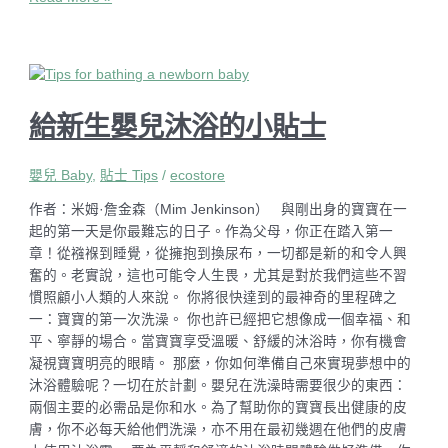
給新生嬰兒沐浴的小貼士
嬰兒 Baby
,
貼士 Tips
/
ecostore
作者：米姆·詹金森（Mim Jenkinson） 與剛出身的寶寶在一
起的第一天是你最難忘的日子。作為父母，你正在踏入第一
章！從襁褓到睡覺，從擁抱到換尿布，一切都是新的和令人興
奮的。老實說，這也可能令人生畏，尤其是對於我們這些不習
慣照顧小人類的人來說。 你將很快達到的最神奇的里程碑之
一：寶寶的第一次洗澡。 你也許已經把它想像成一個幸福、和
平、寧靜的場合。當寶寶享受溫暖、舒緩的沐浴時，你有機會
凝視寶寶明亮的眼睛。 那麼，你如何準備自己來實現夢想中的
沐浴體驗呢？一切在於計劃。嬰兒在洗澡時需要很少的東西：
兩個主要的必需品是你和水。為了幫助你的寶寶長出健康的皮
膚，你不必每天給他們洗澡，亦不用在最初幾週在他們的皮膚