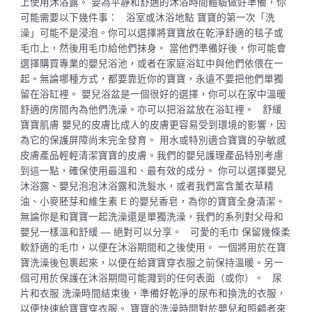
上使用沐浴露。 要為平靜和舒適的沐浴時間體驗做好準備，你
可能需要以下幾件事： 浴室或沐浴地點 寶寶的第一次「洗
澡」可能不是浸泡。你可以選擇將寶寶放在乾淨舒適的毯子或
毛巾上，然後用毛巾給他們抹身。 當他們準備好後，你可能會
選擇購買專業的嬰兒浴池，或者在家庭浴缸中與他們依偎在一
起。無論哪種方式，都要靠近你的寶寶，永遠不要把他們單獨
留在浴缸裡。 嬰兒浴盆是一個很好的選擇，你可以在家中溫暖
舒適的房間內為他們洗澡。亦可以把浴盆放在浴缸裡。 舒緩
寶寶肌膚 嬰兒的皮膚比成人的皮膚更容易受到環境的影響，因
為它的保護屏障尚未完全發育。 用水或特別適合寶寶的孕敏感
皮膚產品輕輕清潔寶寶的皮膚。我們的嬰兒護理產品特別考慮
到這一點，確保使用最溫和、最有效的成分。 你可以選擇嬰兒
沐浴露、嬰兒泡泡沐浴露和洗髮水，或者我們富含薰衣草精
油、小麥胚芽和維生素 E 的嬰兒香皂，為你的寶寶全身清潔。
無論你是和寶寶一起洗澡還是單獨洗澡，我們的系列對父母和
嬰兒一樣溫和舒緩 — 絕對可以分享。 可愛的毛巾 保留幾條柔
軟舒適的毛巾，以便在沐浴期間和之後使用。 一個將用於在寶
寶洗澡後包裹起來，以便在給寶寶穿衣服之前保持溫暖。另一
個可用於保護在沐浴期間可能濺到的任何表面（或你）。 尿
片和衣服 洗澡時間結束後，準備好乾淨的尿布和換洗的衣服，
以便快速給寶寶穿衣服。 寶寶的洗澡時間對於嬰兒和照顧者來