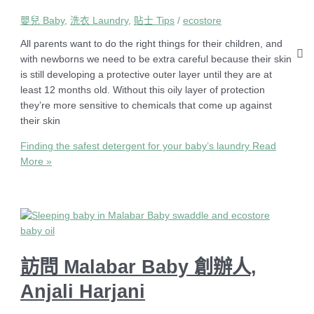
嬰兒 Baby
,
洗衣 Laundry
,
貼士 Tips
/
ecostore
All parents want to do the right things for their children, and
with newborns we need to be extra careful because their skin
is still developing a protective outer layer until they are at
least 12 months old. Without this oily layer of protection
they’re more sensitive to chemicals that come up against
their skin
Finding the safest detergent for your baby’s laundry
Read
More »
訪問 Malabar Baby 創辦人,
Anjali Harjani