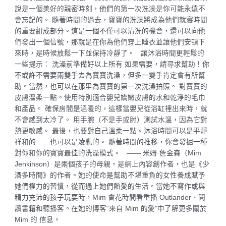
說是一個美好的親密時刻，他們的第一次洗澡是你可能永遠不
會忘記的。 隨著時間的過去，寶寶的洗澡將成為他們就寢時間
的重要組成部分。這是一個不僅可以清洗的機會，還可以向他
們發出一個信號，那就是在你為他們穿上睡衣並讓他們安頓下
來時，是時候放鬆一下並保持冷靜了。 讓沐浴時間更輕鬆的
一些提示： 洗澡前準備好以上所有 如果需要，請尋求幫助！你
不或許不需要兩雙手去為寶寶洗澡，但多一雙手肯定會有所幫
助。當然，也可以在那里為寶寶的第一次洗澡拍照。 對寶寶的
皮膚溫柔一點。使用特別適合嬰兒嬌嫩皮膚的水和乾淨的毛巾
和產品。 確保房間是溫暖的，這樣當嬰兒從浴缸裡出來時，就
不會感到太冷了。 用手腕（不是手或肘）測試水溫，因為它對
熱更敏感。 最後，也要對自己溫柔一點。沐浴時間可以是平靜
祥和的……也可以是凌亂的。 隨著時間的推移，你會發掘一種
對你和你的寶寶最佳的洗澡模式。 —— 米姆·詹金森（Mim
Jenkinson）是兩個孩子的母親，是網上內容創作者，也是《少
酒多時間》的作者。她的使命是幫助不堪重負的女性養成賦予
她們權力的習慣，從而過上她們熱愛的生活。當她不寫作或與
精力充沛的孩子玩耍時，Mim 會花時間看重播 Outlander、閱
讀書籍和聽播客。在她的博客“來自 Mim 的愛”中了解更多關於
Mim 的 信息。