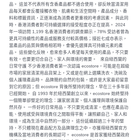
品。 這並不代表所有含香產品都不適合使用，卻反映當清潔用
品每天都會反覆接觸衣物、肌膚和生活空間時，產品成分、香
料和標籤資訊，正逐漸成為消費者更重視的考慮因素。 與此同
時，香港消費者對可持續選擇的接受程度亦正在提高。 2024
年一項訪問 1,199 名香港消費者的調查顯示，78% 受訪者曾為
更具可持續性的產品或服務支付較高價格；接近七成亦表示，
當產品的品質與價格相若時，會優先選擇具可持續元素的產
品。 這些變化反映，愈來愈多人希望每天使用的產品，不只要
有效，也要更切合自己、家人與環境的需要。 來自紐西蘭的
日常守護 不少香港消費者第一次認識 ecostore，可能是在超級
市場的家居清潔用品貨架上，又或是在網上選購洗衣、洗碗及
個人護理產品時。 品牌簡約自然的包裝，或許是大家最初留意
到它的原因；但 ecostore 背後所堅持的理念，早在三十多年前
已經開始。 自 1993 年於紐西蘭創立以來，ecostore 始終堅持
一個簡單卻堅定的理念：讓家居清潔、個人護理與環境保護自
然共存。 一件好的日常用品，不只要完成清潔，也應在產品功
能、使用感受與環境責任之間取得平衡，讓照顧自己、家人和
環境，成為生活中自然的一部分。 這份延續超過三十年的堅
持，不只體現在產品配方及品牌理念之中，亦獲得紐西蘭官方
機構及當地消費者的長期認可。 ecostore 是首家獲紐西蘭政府