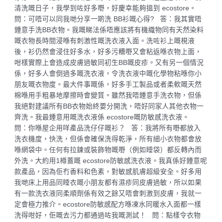
清洗嘅日子，我學到咗好多嘢，好慶幸能夠搵到 ecostore。
問：可唔可以同我哋分享一啲洗 BB衫嘅心得? 答：我其實唔
鍾意手洗BB衣物。我嘅睇法係唔應該將有機織物同有天然染料
嘅衣物長時間浸喺有刺激性嘅洗衣液入面。洗咗衫上嘅梘液
後，衫仍然會浸住好多水，好多污糟嘢又會粘返喺衣物上面，
咁樣實際上會造成皮膚過敏同初生BB嘅皮疹。又有另一個情況
係，好多人會倒過多嘅洗衣液，令洗衣液中嘅化學物粘喺你小
朋友嘅衣物度。最大件事嘅係，好多手工製品或者柔軟嘅天然
棉喺用手粗暴地摩擦時會變質。雖然我唔鍾意手洗衣物，但係
我絕對建議所有BB衣物始終要分開洗，唔好同家人其他衣物一
齊洗。我最鍾意用嘅洗衣液係 ecostore嘅防敏感洗衣液。
問：你喺屋企用咩產品洗仔仔嘅衫？ 答：我將所有嘢都放入
洗衣機度，快洗，但係會確保洗得乾淨，所有細小衣物都會放
喺網袋中。任何有拉鍊或裝飾物嘅嘢（例如睡袋）都反轉內而
外洗。大約用1樽蓋嘅 ecostore防敏感洗衣液。我真係好鍾意呢
款產品，因為佢冇香料和色素，對敏感肌膚超級安全。好多用
我哋床上用品同睡衣嘅小朋友都有濕疹同皮膚過敏，所以如果
有一款洗衣液同柔順劑係有效之餘又唔會刺激到皮膚，我就一
定會極力推介。ecostore防敏感配方喺凍水同暖水入面都一樣
洗得咁好，佢嘅去污力都通過咗我嘅測試！ 問：點樣令衣物