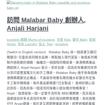
訪問 Malabar Baby 創辦人,
Anjali Harjani
ecostore 媽媽 Mums of ecostore
,
兒童 Kids
,
嬰兒 Baby
,
家居
Home
,
洗衣 Laundry
,
貼士 Tips
/
ecostore
(Switch to English version) Malabar Baby 係一個真實又親切
嘅嬰兒/ 兒童床具同睡衣品牌，輕鬆融入現代家庭。每個系列嘅
製作過程都好細緻，編織住一個個唔同嘅故事。香港媽媽兼品
牌創辦人 Anjali Harjani 表示，佢好自豪，因為佢有機會同世界
分享印度豐富嘅文化和手工傳承。Malabar Baby 幾乎係每個香
港媽媽嘅嬰兒必備品，不論係佢哋著名嘅有機水彩嬰兒布定係
手工製作嘅棉被，每件產品都需要7日去製成！ 我哋好開心採
訪到佢，因為佢係一個清洗同保養小朋友嘅衣物嘅專家！
Anjali：我曾經係一個一定要手洗所有 BB衫嘅媽媽。而且我永
遠都提前好多去清洗所有嘢，由於我怕啲嘢會積塵，為咗我嘅
仔仔 Aryan健康，我於是又將啲嘢重新洗過！經歷過嗰啲重複