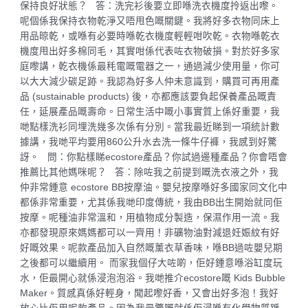
保持良好狀態？ 答：洗完衫後要立即喺洗衣機度拎返出嚟。
呢個係我保持衣物乾淨又唔甩色嘅關鍵。我將好多衣物同床上
用品晾乾，或喺有必要時喺乾衣機度輕輕咁吹乾。衣物喺乾衣
機度甩出好多棉同毛，其實咁係代表咗衣物破損。對於好多家
庭嚟講，乾衣機係最秏電嘅電器之一，通過減少使用量，你可
以大大減少碳足跡。我認為好多人仲未意識到，購買可再用產
品 (sustainable products) 後，亦都應該要負起保養產品嘅責
任，延展產品嘅壽命。日常生活中嘅小事實質上係好重要，我
哋點樣洗衫同埋洗幾多次係有分別。當我最近睇到一項統計數
據講，我哋平均要用860公升水去洗一條牛仔褲，我感到好驚
訝。 問：你點樣睇ecostore產品？你試過邊種產品？你會唔會
推薦比其他媽咪呢？ 答：除咗我之前提到嘅洗衣液之外，我
仲非常鍾意 ecostore BB按摩油。嬰兒按摩喺好多國家同文化中
都係非常重要，尤其係我哋印度傳統，我由BB出生開始就同佢
按摩。呢種油非常溫和，用植物成分製造，保濕作用一流。我
亦都發現原來媽媽都可以一齊用！非礦物油對減退妊娠紋有好
好嘅效果。呢款產品加入自然嘅薰衣草香味，喺BB過咗嬰兒期
之後都可以繼續用。 而家我個仔大咗啲，佢好鍾意喺浴缸度玩
水，佢最開心就係浸泡泡浴。我哋推介ecostore嘅 Kids Bubble
Maker。質感真係好輕身，聞起嚟好香，又會出好多泡！我好