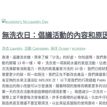
無洗衣日：倡議活動的內容和原
洗衣 Laundry
,
活動 Campaign
,
海洋 Ocean
/
ecostore
香港，遠離洗衣機，齊來了解「少洗」的好處。 你知道嗎，我們香港
斷的開著 13 年一樣。 嘩。 洗衣是一項高耗水量的家庭活動，佔香
次洗滌都會消耗電力，熱洗的耗電量是冷洗的 10 倍。 我們已
需要更少的碳，但一如既往，我們正在不斷改良產品。我們建議香
省足夠的水來注滿浴缸 689,000 次！ 以下是我們的行政總裁 Pab
而做出的微小改變可以引發漣漪，隨著時間的推移而積累更多的功
棄一天的洗衣活動來創造積極的環境影響。」 每週減少一次洗衣 =
實際上並不需要每次穿後都洗。許多衣櫥裡的必備單品，比如牛仔
製造商甚至建議不要定期清洗，以此來延長服裝的使用壽命。其他