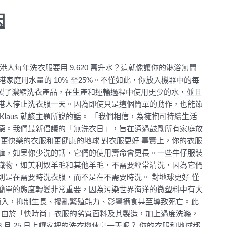
因
人每年洗衣服要用 9,620 萬升水？這就像讓你的淋浴無間
港家庭用水量的 10% 至25%。不僅如此，你放入機器中的每
經研製了濃縮洗衣產品，在生產和運輸過程中使用更少的水，並且
港人停止洗衣服一天。因為即使只是這個簡單的動作，也能節
lo Klaus 就該主題所說的話。 「我們相信，為擁抱可持續生活
德。我們最新倡議的「無洗衣日」，旨在通過鼓勵所有家庭放
 更快樂的衣服和更健康的地球 對衣服更好 事實上，你的衣服
褲，如果你少洗的話，它們的使用壽命會更長。一些牛仔服裝
織物，如美利奴羊毛和其他羊毛，不需要經常清洗，因為它們
是在需要時洗衣服，而不是在不需要時洗。 對地球更好 僅
簡單的態度轉變非常重要，因為污染世界海洋的微塑料中有大
物攝入，抑制生長、擾亂繁殖能力、影響攝食甚至導致死亡。此
如，由於「快時尚」衣服的劣質面料及其製造，加上過度洗滌，
8 月 25 日上讓家裡的洗衣機休息一天呢？ 你的衣服和地球都