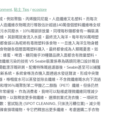
onment
,
貼士 Tips
/
ecostore
製成，例如聚酯、丙烯酸同尼龍。人造纖維又名塑料。而每次
人造纖維衣物嘅流行導致估計超過140萬億個塑料纖維喺全球
嘅污水同廢水，10％嘅碳排放量，同埋每秒鐘都會有一輛裝滿
纖維，其餘嘅就會流入水道，最終流入海洋。每年有50萬噸塑
物都會誤以為呢啲有毒微塑料係食物。一旦進入海洋生物身體
洋食物鏈各個層面嘅塑料攝入，最終都會成為人類嘅憂患。如
現：蜂蜜、啤酒、糖同幾乎39種鹽品牌入面都含有微量塑料。
污染的技術 V5 Seabin裝置係專為碼頭同港口設計嘅自
攔截漂浮嘅碎屑。配備特殊嘅過濾器後，Seabin甚至可以捕獲
家正開發一個新系統。系統會喺洗衣機入面通過水發送聲波，形成中央聲
器，喺嗰度水可以蒸發並除去纖維。不含微纖維嘅水向下流過
和埋95％嘅聚對苯二甲酸乙二醇酯（PET）纖維。但係仍然
非常緩慢。 作為消費者，我哋可以點樣處理微纖維同埋減少
”織物，以致釋放更多微纖維。 選擇前置式洗衣機：一項研究
點洗 (SPOT CLEANING, 只抹洗污糟位置)。減少用
滌會損壞織物，令它們釋放出更多纖維。 考慮選購二手衣物