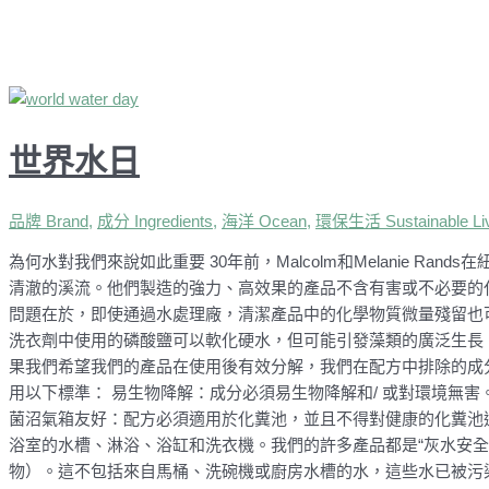
世界水日
品牌 Brand
,
成分 Ingredients
,
海洋 Ocean
,
環保生活 Sustainable Liv
為何水對我們來說如此重要 30年前，Malcolm和Melanie Ran
清澈的溪流。他們製造的強力、高效果的產品不含有害或不必要的
問題在於，即使通過水處理廠，清潔產品中的化學物質微量殘留也
洗衣劑中使用的磷酸鹽可以軟化硬水，但可能引發藻類的廣泛生長
果我們希望我們的產品在使用後有效分解，我們在配方中排除的成
用以下標準： 易生物降解：成分必須易生物降解和/ 或對環境無害
菌沼氣箱友好：配方必須適用於化糞池，並且不得對健康的化糞池
浴室的水槽、淋浴、浴缸和洗衣機。我們的許多產品都是“灰水安全
物）。這不包括來自馬桶、洗碗機或廚房水槽的水，這些水已被污染