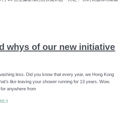
 whys of our new initiative
washing less. Did you know that every year, we Hong Kong
 that’s like leaving your shower running for 13 years. Wow.
g for anywhere from
re »