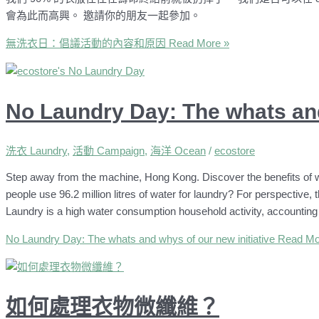
會為此而高興。 邀請你的朋友一起參加。
無洗衣日：倡議活動的內容和原因
Read More »
No Laundry Day: The whats and
洗衣 Laundry
,
活動 Campaign
,
海洋 Ocean
/
ecostore
Step away from the machine, Hong Kong. Discover the benefits of 
people use 96.2 million litres of water for laundry? For perspective,
Laundry is a high water consumption household activity, accountin
No Laundry Day: The whats and whys of our new initiative
Read Mo
如何處理衣物微纖維？