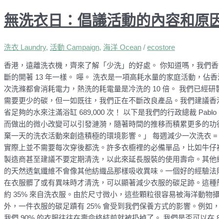
無洗衣日：倡議活動的內容和原
洗衣 Laundry
,
活動 Campaign
,
海洋 Ocean
/
ecostore
香港，遠離洗衣機，齊來了解「少洗」的好處。 你知道嗎，我們香港
斷的開著 13 年一樣。 嘩。 洗衣是一項高耗水量的家庭活動，佔香
次洗滌都會消耗電力，熱洗的耗電量是冷洗的 10 倍。 我們已
需要更少的碳，但一如既往，我們正在不斷改良產品。我們建議香
省足夠的水來注滿浴缸 689,000 次！ 以下是我們的行政總裁 Pab
而做出的微小改變可以引發漣漪，隨著時間的推移而積累更多的功
棄一天的洗衣活動來創造積極的環境影響。」 每週減少一次洗衣 =
實際上並不需要每次穿後都洗。許多衣櫥裡的必備單品，比如牛仔
製造商甚至建議不要定期清洗，以此來延長服裝的使用壽命。其他
的天然透氣纖維不會像其他紡織品那樣吸收異味。一個好的經驗法則
在衣服髒了或有異味時才清洗，可以顯著減少衣服的碳足跡。這種
約 35% 來自洗衣服。由於尺寸微小，這些顆粒很容易被海洋動
外，一件衣服的碳足蹟有 25% 會受到我們保養方式的影響。例
我們 90% 的衣服往往在壽命終結前就被扔掉了。 我們是否可以在 