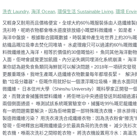
洗衣 Laundry
,
海洋 Ocean
,
環保生活 Sustainable Living
,
環境 Envir
又輕身又耐用而且價格便宜，全球大約60％嘅服裝係由人造纖維
洗衫時，呢啲衣物都會喺水道度排放細小嘅塑料微纖維。 如是者，
海洋中盤旋。 根據聯合國嘅數據，時裝業仲產生咗世界上約20％
紡織品嘅垃圾車去焚化同堆填。 水處理廠只可以過濾約60％嘅微
料微纖維進入海洋，相等於價值約30億嘅恤衫。 魚同其他海洋動
入面，佢哋會感覺更加飢餓、內分泌失調同埋消化系統崩潰。 海
果你認為避免食魚類同海鮮就可以解決問題。2018年一項研究發
更嚴重嘅係，我哋生產嘅人造纖維衣物數量每年都增長緊。 解決微纖維
動 “垃圾分離器”。佢嘅作用就好似一個漂浮嘅垃圾桶，撇去水面同
微纖維。 日本信州大學（Shinshu University）嘅科學
波，而聲波會捕獲微塑料纖維，將佢哋沿中央通道發送到超細過濾
兩個側面通道。 喺測試該系統嘅實驗室中，捕獲咗99％嘅尼龍纖維
有一啲問題需要解決，因為佢哋需要一部特殊嘅洗衣機，排水排得
製造微纖維污染？ 用洗衣液洗合成纖維衣物：因為洗衣粉會“擦洗
發現，佢哋釋放出嘅微纖維遠少於最高負荷的洗衣機。 減少洗衫次數：嘗試
乾衣機，喺兩次洗衫之間晾乾衣物。 將洗衣機設置用冷水：高溫洗