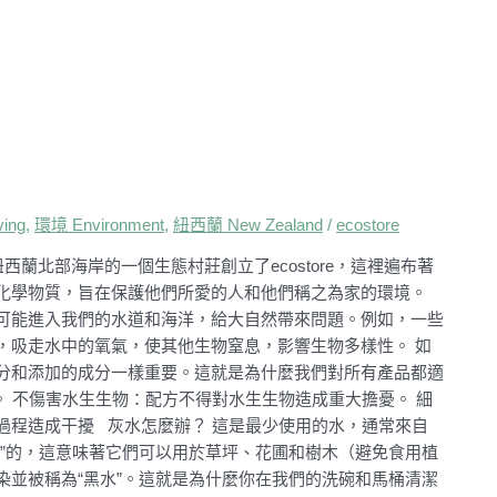
ing
,
環境 Environment
,
紐西蘭 New Zealand
/
ecostore
ds在紐西蘭北部海岸的一個生態村莊創立了ecostore，這裡遍布著
化學物質，旨在保護他們所愛的人和他們稱之為家的環境。
可能進入我們的水道和海洋，給大自然帶來問題。例如，一些
，吸走水中的氧氣，使其他生物窒息，影響生物多樣性。 如
分和添加的成分一樣重要。這就是為什麼我們對所有產品都適
。 不傷害水生生物：配方不得對水生生物造成重大擔憂。 細
過程造成干擾 灰水怎麼辦？ 這是最少使用的水，通常來自
”的，這意味著它們可以用於草坪、花圃和樹木（避免食用植
並被稱為“黑水”。這就是為什麼你在我們的洗碗和馬桶清潔