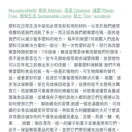
#ecostoreRefill
,
廚房 Kitchen
,
清潔 Cleaning
,
減塑 Plastic
Free
,
環保生活 Sustainable Living
,
貼士 Tips
/
ecostore
塑料在日常生活中是如此常見和有用的材料，以至於我們通常
很難知道我們消耗了多少。而正因為我們都需要吃喝，廚房是
我們可以減少最多塑料的地方。 每年的無塑7月挑戰人們成為
塑料污染解決方案的一部分，對一次性塑料說不。但行為改變
需要時間和堅持，7月過後，養成習慣意味著改變我們的環境，
而不是依靠意志力。從今天開始接受廚房減塑挑戰，並想想你
可以在年底之前做出多少的改變！ 摒棄塑料保鮮膜 我們不再
需要塑料食品包裝。有一些基於植物的、可生物降解的替代
品，或者更好的是，投資於可重複使用的解決方案。 挑戰：逐
步淘汰保鮮膜，並在完成後回收盒子，這樣你就不太想再次購
買它。而是購買可重複使用的蜂蠟包裝、矽膠蓋或優質金屬或
玻璃食品容器，並確保房子裡的其他人都知道它們在哪裡以及
如何使用它們。 開始補充的習慣 創建一個充滿藝術的、可持
續的全食品儲藏室非常容易。例如意大利麵醬罐的大尺寸使其
非常適合儲存你的干燥食品儲藏室產品：豆類、燕麥、糖、乾
果…… 挑戰：保存漂亮、統一的罐子和蓋子並重複使用它們。
此外，保留散裝產品的瓶子，並把它們帶到補充站進行補充。