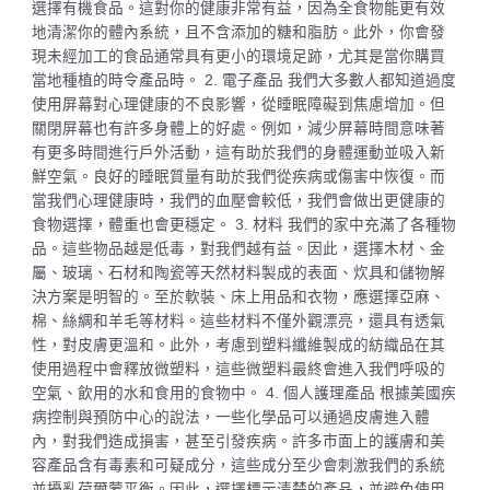
選擇有機食品。這對你的健康非常有益，因為全食物能更有效
地清潔你的體內系統，且不含添加的糖和脂肪。此外，你會發
現未經加工的食品通常具有更小的環境足跡，尤其是當你購買
當地種植的時令產品時。 2. 電子產品 我們大多數人都知道過度
使用屏幕對心理健康的不良影響，從睡眠障礙到焦慮增加。但
關閉屏幕也有許多身體上的好處。例如，減少屏幕時間意味著
有更多時間進行戶外活動，這有助於我們的身體運動並吸入新
鮮空氣。良好的睡眠質量有助於我們從疾病或傷害中恢復。而
當我們心理健康時，我們的血壓會較低，我們會做出更健康的
食物選擇，體重也會更穩定。 3. 材料 我們的家中充滿了各種物
品。這些物品越是低毒，對我們越有益。因此，選擇木材、金
屬、玻璃、石材和陶瓷等天然材料製成的表面、炊具和儲物解
決方案是明智的。至於軟裝、床上用品和衣物，應選擇亞麻、
棉、絲綢和羊毛等材料。這些材料不僅外觀漂亮，還具有透氣
性，對皮膚更溫和。此外，考慮到塑料纖維製成的紡織品在其
使用過程中會釋放微塑料，這些微塑料最終會進入我們呼吸的
空氣、飲用的水和食用的食物中。 4. 個人護理產品 根據美國疾
病控制與預防中心的說法，一些化學品可以通過皮膚進入體
內，對我們造成損害，甚至引發疾病。許多市面上的護膚和美
容產品含有毒素和可疑成分，這些成分至少會刺激我們的系統
並擾亂荷爾蒙平衡。因此，選擇標示清楚的產品，並避免使用