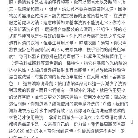
服。通過減少洗衣機的運行頻率，你可以節省水以及時間、功
夫、洗滌劑和電力。 但是，請注意不要將滾筒裝得太滿，因為
物品將無法正確清潔。請先確定機器的正確負載尺寸。 在洗衣
服之前處理污漬：這意味著如果基本洗滌不能洗走它，你將不
必重新清洗它們 。選擇適合你服裝的去漬劑，並記住，好的老
式肥皂棒可以是你最好的幫手。你也可以考慮在清洗之前先浸
泡有污漬的衣物，但要注意用水量。 晾曬衣服：通常，你只需
將衣服掛在外面幾個小時即可去除異味。視乎它們的耐光色牢
度*，你可以將它們懸掛在陽光直射下，以產生天然抗菌作用。
（*是染料或顏料等着色劑的一種特性，指它在暴露於光線時的
抗褪色性。太陽的紫外線輻射含有高能量，可以導致染料顏色
漂白或改變。有些衣物的耐光色牢度低，在太陽照射下容易褪
色。） 選擇濃縮洗滌劑：使用濃縮產品可以進一步減少了洗滌
對環境的影響。而且它們還有一個額外的好處，就是佔用更少
的儲存空間，並需要更少的碳來運輸。 使用冷水設置：關於碳
這個問題，你知道嗎？熱洗使用的電量是冷洗的 10 倍。我們的
濃縮洗衣液在冷水中同樣有效，因此你可以在清洗嚴重骯髒的
衣物時才使用熱洗。 承諾每周減少一次洗衣：如果香港每個人
都通過每周少洗一次來盡自己的一份力量，我們每周將節省高
達9,620 萬升的水。當你想到這時，你便意識到這不再是「少
少的一步」了。