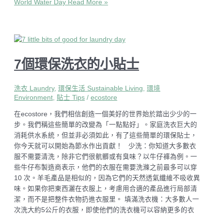
World Water Day
Read More »
7個環保洗衣的小貼士
洗衣 Laundry
,
環保生活 Sustainable Living
,
環境
Environment
,
貼士 Tips
/
ecostore
在ecostore，我們相信創造一個美好的世界始於踏出少少的一
步。我們稱這些簡單的改變為「一點點好」。家庭洗衣巨大的
消耗供水系統，但並非必須如此，有了這些簡單的環保貼士，
你今天就可以開始為節水作出貢獻！ 少洗：你知道大多數衣
服不需要清洗，除非它們很骯髒或有臭味？以牛仔褲為例。一
些牛仔布製造商表示，他們的衣服在需要洗滌之前最多可以穿
10 次。羊毛產品是相似的，因為它們的天然透氣纖維不吸收異
味。如果你把東西灑在衣服上，考慮用合適的產品進行局部清
潔，而不是把整件衣物扔進衣服里。 填滿洗衣機：大多數人一
次洗大約5公斤的衣服，即使他們的洗衣機可以容納更多的衣