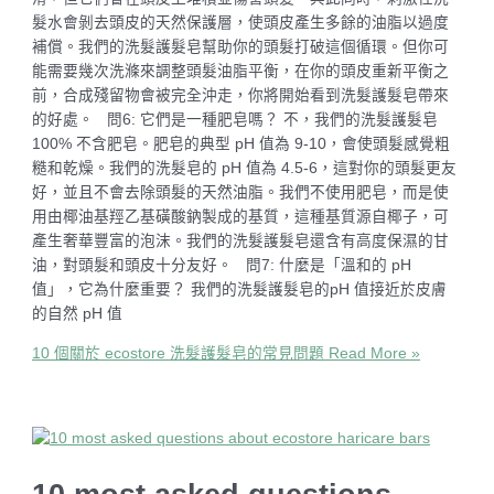
髮水會剝去頭皮的天然保護層，使頭皮產生多餘的油脂以過度
補償。我們的洗髮護髮皂幫助你的頭髮打破這個循環。但你可
能需要幾次洗滌來調整頭髮油脂平衡，在你的頭皮重新平衡之
前，合成殘留物會被完全沖走，你將開始看到洗髮護髮皂帶來
的好處。 問6: 它們是一種肥皂嗎？ 不，我們的洗髮護髮皂
100% 不含肥皂。肥皂的典型 pH 值為 9-10，會使頭髮感覺粗
糙和乾燥。我們的洗髮皂的 pH 值為 4.5-6，這對你的頭髮更友
好，並且不會去除頭髮的天然油脂。我們不使用肥皂，而是使
用由椰油基羥乙基磺酸鈉製成的基質，這種基質源自椰子，可
產生奢華豐富的泡沫。我們的洗髮護髮皂還含有高度保濕的甘
油，對頭髮和頭皮十分友好。 問7: 什麼是「溫和的 pH
值」，它為什麼重要？ 我們的洗髮護髮皂的pH 值接近於皮膚
的自然 pH 值
10 個關於 ecostore 洗髮護髮皂的常見問題
Read More »