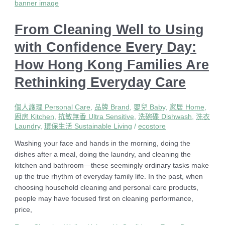
From Cleaning Well to Using
with Confidence Every Day:
How Hong Kong Families Are
Rethinking Everyday Care
個人護理 Personal Care
,
品牌 Brand
,
嬰兒 Baby
,
家居 Home
,
廚房 Kitchen
,
抗敏無香 Ultra Sensitive
,
洗碗碟 Dishwash
,
洗衣
Laundry
,
環保生活 Sustainable Living
/
ecostore
Washing your face and hands in the morning, doing the
dishes after a meal, doing the laundry, and cleaning the
kitchen and bathroom—these seemingly ordinary tasks make
up the true rhythm of everyday family life. In the past, when
choosing household cleaning and personal care products,
people may have focused first on cleaning performance,
price,