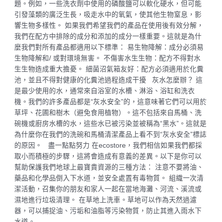
題。例如，一些洗衣劑中使用的磷酸鹽可以軟化硬水，但可能
引發藻類的廣泛生長，吸走水中的氧氣，使其他生物窒息，影
響生物多樣性。 如果我們希望我們的產品在使用後有效分解，
我們在配方中排除的成分和添加的成分一樣重要。這就是為什
麼我們對所有產品都適用以下標準： 易生物降解：成分必須易
生物降解和/ 或對環境無害。 不傷害水生生物：配方不得對水
生生物造成重大擔憂。 細菌沼氣箱友好：配方必須適用於化糞
池，並且不得對健康的化糞池過程造成干擾 灰水怎麼辦？ 這
是最少使用的水，通常來自浴室的水槽、淋浴、浴缸和洗衣
機。我們的許多產品都是“灰水安全”的，這意味著它們可以用於
草坪、花圃和樹木（避免食用植物）。這不包括來自馬桶、洗
碗機或廚房水槽的水，這些水已被污染並被稱為“黑水”。這就是
為什麼你在我們的洗碗和馬桶清潔產品上看不到“灰水安全”標誌
的原因。 盡一點點努力 在ecostore，我們相信如果我們都採
取小而積極的步驟，這將會造成有意義的差異。以下是你可以
幫助保護我們地球上最寶貴資源的三種方法： 注意不要將油、
藥品和化學品倒入下水道，並安全處置有毒物質。 組織一次清
潔活動，召集你的朋友和家人一起在當地海灘、河流、溪流或
濕地進行垃圾清理。 在草地上洗車。草地可以作為天然過濾
器，可以捕捉油、污垢和油脂等污染物質，防止其進入雨水下
水道。