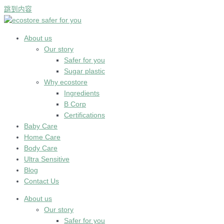
跳到内容
About us
Our story
Safer for you
Sugar plastic
Why ecostore
Ingredients
B Corp
Certifications
Baby Care
Home Care
Body Care
Ultra Sensitive
Blog
Contact Us
About us
Our story
Safer for you