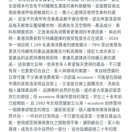
全部樣本均含有不同種類及濃度的香料致敏物，並提醒容易出
現皮膚或呼吸道敏感的人士，應小心選擇及使用含香料的產
品。 這並不代表所有含香產品都不適合使用，卻反映當清潔用
品每天都會反覆接觸衣物、肌膚和生活空間時，產品成分、香
料和標籤資訊，正逐漸成為消費者更重視的考慮因素。 與此同
時，香港消費者對可持續選擇的接受程度亦正在提高。 2024
年一項訪問 1,199 名香港消費者的調查顯示，78% 受訪者曾為
更具可持續性的產品或服務支付較高價格；接近七成亦表示，
當產品的品質與價格相若時，會優先選擇具可持續元素的產
品。 這些變化反映，愈來愈多人希望每天使用的產品，不只要
有效，也要更切合自己、家人與環境的需要。 來自紐西蘭的
日常守護 不少香港消費者第一次認識 ecostore，可能是在超級
市場的家居清潔用品貨架上，又或是在網上選購洗衣、洗碗及
個人護理產品時。 品牌簡約自然的包裝，或許是大家最初留意
到它的原因；但 ecostore 背後所堅持的理念，早在三十多年前
已經開始。 自 1993 年於紐西蘭創立以來，ecostore 始終堅持
一個簡單卻堅定的理念：讓家居清潔、個人護理與環境保護自
然共存。 一件好的日常用品，不只要完成清潔，也應在產品功
能、使用感受與環境責任之間取得平衡，讓照顧自己、家人和
環境，成為生活中自然的一部分。 這份延續超過三十年的堅