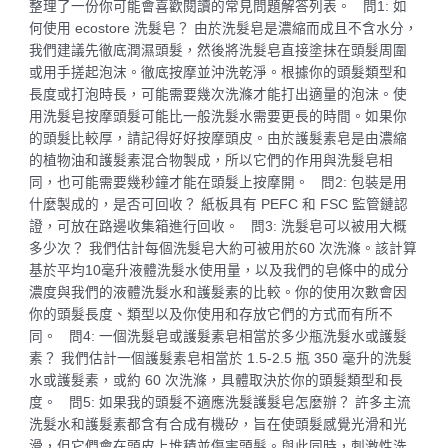
整理了一份你可能會喜歡閱讀的常見問題解答列表。 問1: 如
何使用 ecostore 洗髮皂？ 由於洗髮皂是濃縮而成且不含水分，
我們建議先徹底潤濕頭髮，然後將洗髮皂直接塗抹在頭髮周圍
或用手搓起泡沫。徹底按摩並沖洗乾淨。根據你的頭髮類型和
長度或打泡時長，可能需要幾次洗滌才能打出適量的泡沫。使
用洗髮皂按摩頭髮可能比一般洗髮水需要更長的時間。如果你
的頭髮比較厚，請記得好好按摩頭皮。由於護髮素皂是由濃縮
的植物油和護髮素混合物製成，所以它們的作用與洗髮皂相
同，也可能需要幾秒鐘才能在頭髮上按摩開。 問2: 包裝是用
什麼製成的，是否可回收？ 紙板具有 PE​​FC 和 FSC 監管鏈認
證，可放在路邊收集箱進行回收。 問3: 洗髮皂可以被用大概
多少次？ 我們估計每個洗髮皂大約可被用於60 次洗滌。該計算
基於平均10毫升液體洗髮水使用量，以及我們的皂條中的成分
濃度與我們的液體洗髮水和護髮素的比較。你的使用次數會因
你的頭髮長度、類型以及你使用和存放它們的方式而有所不
同。 問4: 一個洗髮皂或護髮素皂相當於多少瓶洗髮水或護髮
素？ 我們估計一個護髮素皂相當於 1.5-2.5 瓶 350 毫升的洗髮
水或護髮素，或約 60 次洗滌，具體取決於你的頭髮類型和長
度。 問5: 如果我的頭髮不適應洗髮護髮皂怎麼辦？ 許多主流
洗髮水和護髮素都含有合成有機矽，旨在使頭髮感覺光滑和光
滑，但它們會在頭皮上堆積並傷害頭髮。與此同時，刺激性洗