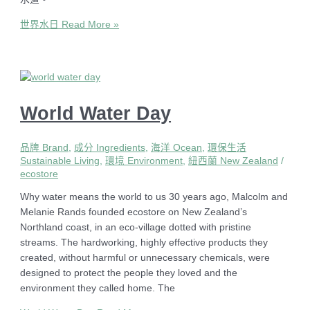
世界水日
Read More »
World Water Day
品牌 Brand
,
成分 Ingredients
,
海洋 Ocean
,
環保生活
Sustainable Living
,
環境 Environment
,
紐西蘭 New Zealand
/
ecostore
Why water means the world to us 30 years ago, Malcolm and
Melanie Rands founded ecostore on New Zealand’s
Northland coast, in an eco-village dotted with pristine
streams. The hardworking, highly effective products they
created, without harmful or unnecessary chemicals, were
designed to protect the people they loved and the
environment they called home. The