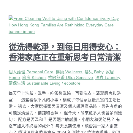
從洗得乾淨，到每日用得安心：
香港家庭正在重新思考日常清潔
個人護理 Personal Care
,
健康 Wellness
,
嬰兒 Baby
,
家居
Home
,
廚房 Kitchen
,
抗敏無香 Ultra Sensitive
,
洗衣 Laundry
,
環保生活 Sustainable Living
/
ecostore
每天早上洗臉、洗手，吃飯後洗碗，再到洗衣、清潔廚房和浴
室——這些看似平凡的小事，構成了每個家庭最真實的生活日
常。 過去，大家選擇家居清潔及個人護理產品時，最先考慮的
可能是清潔力、價錢和香味。 但今天，愈來愈多人也會多問幾
句： 配方是否溫和？ 是否適合敏感肌、小朋友和嬰幼兒？ 有
沒有加入不必要的成分？ 每天長期使用，能否讓一家人更安
心？ 香港消費者委員會在 2024 年測試 12 款洗衣香珠，發現