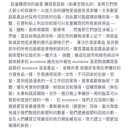
批量購買你的最愛 購買家庭裝（如果空間允許）並將它們倒
入較小的容器中，以放入你的儲物室或廚房清潔櫃。大多數家
庭裝產品也採用可回收的包裝，因此盡可能選擇這種包裝。 挑
戰：在便利貼上列出你知道可以批量購買的所有廚房用品 —
油、麵粉、廚房噴霧劑、堅果等……然後把它們放在冰箱上。
然後，當這些物品用完時，請在你的購物清單上記下，用家庭
裝或其他低浪費的替代品替換它們。 專注於清潔產品 並非廚
房中的所有包裝都是食物和飲料的。購買濃縮清潔產品是減少
廚房塑料垃圾的另一種方法。 挑戰：養成在超市和綠色商店中
越來越多的 ecostore 補充站中補充 ecostore 清潔劑或購買家
庭裝的 ecostore 清潔產品。 省略外賣 就像許多預先準備好的
方便食品一樣，外賣通常採用一次性、不可回收的包裝。但
是，當你經過漫長的一天工作回到家時，誰會喜歡做飯呢？ 挑
戰：優先考慮你的健康、財政狀況和環境，從購買散裝（無包
裝）水果和蔬菜開始。另外，週日晚上準備好一周的飯菜可以
幫助你度過忙碌的一周。 在 ecostore，我們正在採取行動，
通過更容易重複使用、重新補充和（適當地）回收，最大限度
地減少我們製造的新塑料的數量。我們還通過塑料回收計劃，
並在人們購買日常雜貨的地方開設補充站，努力建立一個更加
循環的系統。