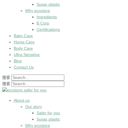
Sugar plastic
Why ecostore
Ingredients
B Corp
Certifications
Baby Care
Home Care
Body Care
Ultra Sensitive
Blog
Contact Us
搜索
搜索
About us
Our story
Safer for you
Sugar plastic
Why ecostore