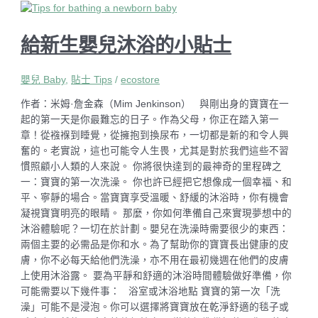
給新生嬰兒沐浴的小貼士
嬰兒 Baby
,
貼士 Tips
/
ecostore
作者：米姆·詹金森（Mim Jenkinson） 與剛出身的寶寶在一
起的第一天是你最難忘的日子。作為父母，你正在踏入第一
章！從襁褓到睡覺，從擁抱到換尿布，一切都是新的和令人興
奮的。老實說，這也可能令人生畏，尤其是對於我們這些不習
慣照顧小人類的人來說。 你將很快達到的最神奇的里程碑之
一：寶寶的第一次洗澡。 你也許已經把它想像成一個幸福、和
平、寧靜的場合。當寶寶享受溫暖、舒緩的沐浴時，你有機會
凝視寶寶明亮的眼睛。 那麼，你如何準備自己來實現夢想中的
沐浴體驗呢？一切在於計劃。嬰兒在洗澡時需要很少的東西：
兩個主要的必需品是你和水。為了幫助你的寶寶長出健康的皮
膚，你不必每天給他們洗澡，亦不用在最初幾週在他們的皮膚
上使用沐浴露。 要為平靜和舒適的沐浴時間體驗做好準備，你
可能需要以下幾件事： 浴室或沐浴地點 寶寶的第一次「洗
澡」可能不是浸泡。你可以選擇將寶寶放在乾淨舒適的毯子或