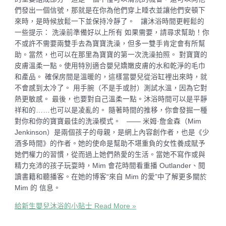
們發出一個信號，那就是在你為他們穿上睡衣並讓他們安頓下
來時，是時候放鬆一下並保持冷靜了。 讓沐浴時間更輕鬆的
一些提示： 洗澡前準備好以上所有 如果需要，請尋求幫助！你
不或許不需要兩雙手去為寶寶洗澡，但多一雙手肯定會有所幫
助。當然，也可以在那里為寶寶的第一次洗澡拍照。 對寶寶的
皮膚溫柔一點。使用特別適合嬰兒嬌嫩皮膚的水和乾淨的毛巾
和產品。 確保房間是溫暖的，這樣當嬰兒從浴缸裡出來時，就
不會感到太冷了。 用手腕（不是手或肘）測試水溫，因為它對
熱更敏感。 最後，也要對自己溫柔一點。沐浴時間可以是平靜
祥和的……也可以是凌亂的。 隨著時間的推移，你會發掘一種
對你和你的寶寶最佳的洗澡模式。 —— 米姆·詹金森（Mim
Jenkinson）是兩個孩子的母親，是網上內容創作者，也是《少
酒多時間》的作者。她的使命是幫助不堪重負的女性養成賦予
她們權力的習慣，從而過上她們熱愛的生活。當她不寫作或與
精力充沛的孩子玩耍時，Mim 會花時間看重播 Outlander、閱
讀書籍和聽播客。在她的博客“來自 Mim 的愛”中了解更多關於
Mim 的 信息。
給新生嬰兒沐浴的小貼士
Read More »