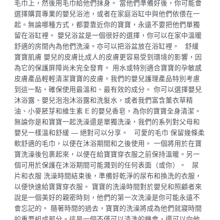
毛巾上，然後用毛巾給他們抹身。 當他們準備好後，你可能會
選擇購買專業的嬰兒浴池，或者在家庭浴缸中與他們依偎在一
起。無論哪種方式，都要靠近你的寶寶，永遠不要把他們單獨
留在浴缸裡。 嬰兒浴盆是一個很好的選擇，你可以在家中溫暖
舒適的房間內為他們洗澡。亦可以把浴盆放在浴缸裡。 舒緩
寶寶肌膚 嬰兒的皮膚比成人的皮膚更容易受到環境的影響，因
為它的保護屏障尚未完全發育。 用水或特別適合寶寶的孕敏感
皮膚產品輕輕清潔寶寶的皮膚。我們的嬰兒護理產品特別考慮
到這一點，確保使用最溫和、最有效的成分。 你可以選擇嬰兒
沐浴露、嬰兒泡泡沐浴露和洗髮水，或者我們富含薰衣草精
油、小麥胚芽和維生素 E 的嬰兒香皂，為你的寶寶全身清潔。
無論你是和寶寶一起洗澡還是單獨洗澡，我們的系列對父母和
嬰兒一樣溫和舒緩 — 絕對可以分享。 可愛的毛巾 保留幾條柔
軟舒適的毛巾，以便在沐浴期間和之後使用。 一個將用於在寶
寶洗澡後包裹起來，以便在給寶寶穿衣服之前保持溫暖。另一
個可用於保護在沐浴期間可能濺到的任何表面（或你）。 尿
片和衣服 洗澡時間結束後，準備好乾淨的尿布和換洗的衣服，
以便快速給寶寶穿衣服。 寶寶的洗澡時間對於嬰兒和照顧者來
說是一個美好的親密時刻，他們的第一次洗澡是你可能永遠不
會忘記的。 隨著時間的過去，寶寶的洗澡將成為他們就寢時間
的重要組成部分。這是一個不僅可以清洗的機會，還可以向他