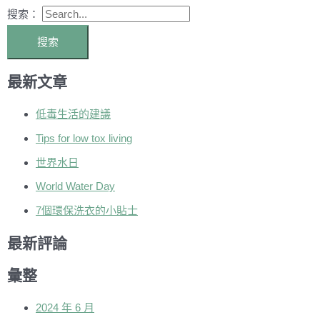
搜索：
最新文章
低毒生活的建議
Tips for low tox living
世界水日
World Water Day
7個環保洗衣的小貼士
最新評論
彙整
2024 年 6 月