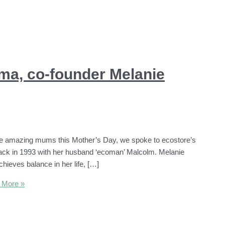
ma, co-founder Melanie
he amazing mums this Mother’s Day, we spoke to ecostore’s
ack in 1993 with her husband ‘ecoman’ Malcolm. Melanie
hieves balance in her life, […]
 More »