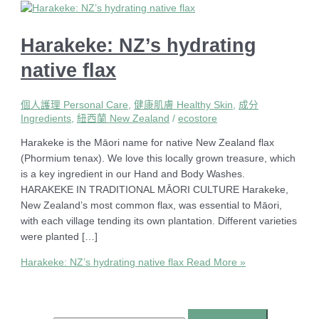
Harakeke: NZ’s hydrating
native flax
個人護理 Personal Care
,
健康肌膚 Healthy Skin
,
成分
Ingredients
,
紐西蘭 New Zealand
/
ecostore
Harakeke is the Māori name for native New Zealand flax
(Phormium tenax). We love this locally grown treasure, which
is a key ingredient in our Hand and Body Washes.
HARAKEKE IN TRADITIONAL MĀORI CULTURE Harakeke,
New Zealand’s most common flax, was essential to Māori,
with each village tending its own plantation. Different varieties
were planted […]
Harakeke: NZ’s hydrating native flax
Read More »