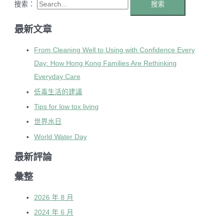
搜索：
最新文章
From Cleaning Well to Using with Confidence Every
Day: How Hong Kong Families Are Rethinking
Everyday Care
低毒生活的建議
Tips for low tox living
世界水日
World Water Day
最新評論
彙整
2026 年 8 月
2024 年 6 月