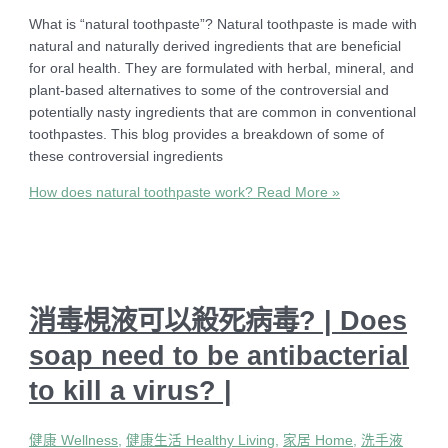
What is “natural toothpaste”? Natural toothpaste is made with
natural and naturally derived ingredients that are beneficial
for oral health. They are formulated with herbal, mineral, and
plant-based alternatives to some of the controversial and
potentially nasty ingredients that are common in conventional
toothpastes. This blog provides a breakdown of some of
these controversial ingredients
How does natural toothpaste work?
Read More »
消毒梘液可以殺死病毒? | Does
soap need to be antibacterial
to kill a virus? |
健康 Wellness
,
健康生活 Healthy Living
,
家居 Home
,
洗手液