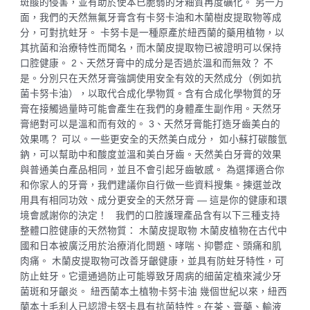
斑酸的侵害，並有助於使本已脆弱的牙釉質再度礦化。 另一方
面，我們的天然無氟牙膏含有卡努卡油和木蘭樹皮提取物等成
分，可對抗蛀牙。 卡努卡是一種原產於紐西蘭的藥用植物，以
其抗菌和治療特性而聞名，而木蘭皮提取物已被證明可以保持
口腔健康。 2、天然牙膏中的成分是否過於溫和而無效？ 不
是。分別只在天然牙膏強調使用安全有效的天然成分（例如抗
菌卡努卡油），以取代合成化學物質。含有合成化學物質的牙
膏在接觸過量時可能會產生在我們的身體產生副作用。天然牙
膏絕對可以是溫和而有效的。 3、天然牙膏能打造牙齒美白的
效果嗎？ 可以。一些更安全的天然美白成分， 如小蘇打碳酸氫
鈉，可以幫助中和酸度並溫和美白牙齒。天然美白牙膏的效果
與普通美白產品相同，並且不會引起牙齒敏感。 為選擇適合你
和你家人的牙膏，我們建議你自行做一些資料搜集。揀選並改
用具有相同功效、成分更安全的天然牙膏 — 這是你的健康和環
境會感謝你的決定！ 我們的口腔護理產品含有以下三種支持
整體口腔健康的天然物質： 木蘭皮提取物 木蘭皮植物在古代中
國和日本被廣泛用於治療消化問題、哮喘、抑鬱症、頭痛和肌
肉痛。 木蘭皮提取物可改善牙齦健康，並具有防蛀牙特性，可
防止蛀牙。它還通過防止可能導致牙周病的細菌定植來減少牙
菌斑和牙齦炎。 紐西蘭本土植物卡努卡油 幾個世紀以來，紐西
蘭本土毛利人已認證卡努卡具有抗菌特性。在茶、膏藥、輸液