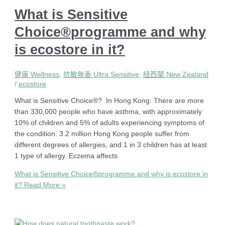
What is Sensitive
Choice®programme and why
is ecostore in it?
健康 Wellness
,
抗敏無香 Ultra Sensitive
,
紐西蘭 New Zealand
/
ecostore
What is Sensitive Choice®? In Hong Kong: There are more
than 330,000 people who have asthma, with approximately
10% of children and 5% of adults experiencing symptoms of
the condition. 3.2 million Hong Kong people suffer from
different degrees of allergies, and 1 in 3 children has at least
1 type of allergy. Eczema affects
What is Sensitive Choice®programme and why is ecostore in
it?
Read More »