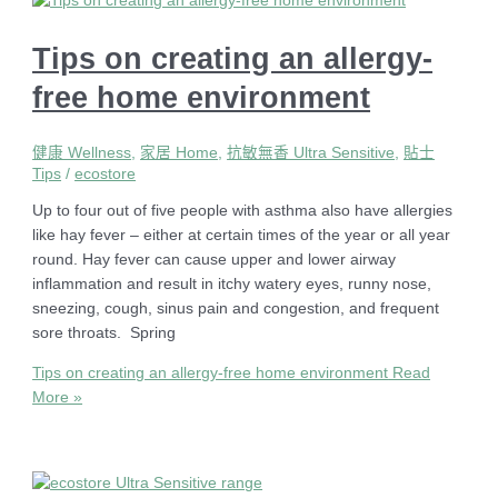
Tips on creating an allergy-
free home environment
健康 Wellness
,
家居 Home
,
抗敏無香 Ultra Sensitive
,
貼士
Tips
/
ecostore
Up to four out of five people with asthma also have allergies
like hay fever – either at certain times of the year or all year
round. Hay fever can cause upper and lower airway
inflammation and result in itchy watery eyes, runny nose,
sneezing, cough, sinus pain and congestion, and frequent
sore throats. Spring
Tips on creating an allergy-free home environment
Read
More »