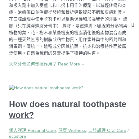
和吸入劑中加入麥盧卡和卡努卡用作治療劑，以減輕疼痛和炎
症、治癒傷口並治療從發燒和骨折導致腹部不適和皮膚刺激。
在口腔護理中使用卡努卡可以幫助保護和加強我們的牙齦。 蜂
膠（只在純淨蜂膠牙膏中） 蜂膠，是蜜蜂將下嚥腺的分泌物與
植物的葉、花、樹木和某些樹皮的樹脂消化後的產物混合而成
的一種天然無毒的樹脂狀粘性物質，用作蜜蜂巢中的密封劑和
消毒劑。傳統上，這種成分因其抗菌、抗炎和治療特性而被廣
泛使用。它還為我們的牙膏提供了獨特的味道。
天然牙膏如何發揮作用？
Read More »
How does natural toothpaste
work?
個人護理 Personal Care
,
健康 Wellness
,
口腔護理 Oral Care
/
ecostore