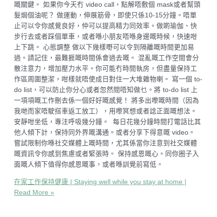
嘅關鍵。 如果你今天冇 video call，點解唔敷個 mask或者幫頭
髮焗個油呢？ 做運動，伸展筋骨，即使只係10-15分鐘。唔單
止可以令你感覺良好，仲可以提高精力同效率。做啲瑜伽、快
步行去或者踩個單車，或者喺小朋友唔喺身邊嘅時候，快速咁
上下跳。 心態調整 做以下幾樣嘢可以令到隔離嘅時間更加易
過。請記住，最難捱嘅時間係會過去嘅。 混亂嘅工作空間會分
散注意力，增加壓力水平。你可能冇時間執房，但盡量保持工
作區周圍整潔，咁樣就唔使成日對住一大堆雜物喇。 寫一個 to-
do list，可以防止你分心或者忽然間唔知做乜。將 to-do list 上
一項項嘅工作刪去係一個好好嘅感覺！ 將多出嚟嘅時間（因為
我哋而家唔駛搭車返工放工），用嚟冥想或者諗正面嘅想法。
安靜咁坐低，專注呼吸幾分鐘。 每日花幾分鐘時間打電話比其
他人傾下計，保持同外界嘅溝通。或者分享下得意嘅 video。
嘗試限制你喺社交媒體上嘅時間，尤其係當你注意到社交媒體
嘅資訊令你感到焦慮或者緊張時。 保持感恩嘅心。同你圈子入
面嘅人傾下值得你感恩嘅事，或者喺訓覺前寫低。
在家工作保持健康 | Staying well while you stay at home |
Read More »