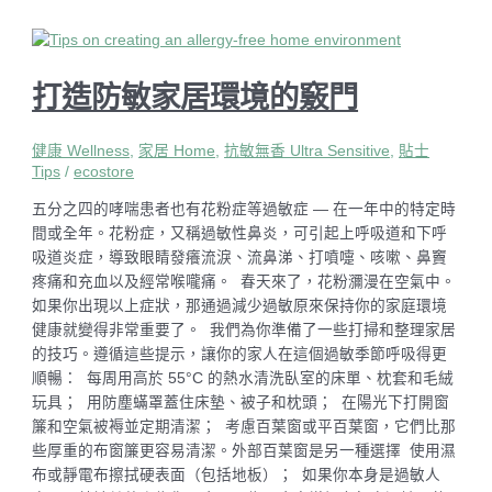
打造防敏家居環境的竅門
健康 Wellness
,
家居 Home
,
抗敏無香 Ultra Sensitive
,
貼士
Tips
/
ecostore
五分之四的哮喘患者也有花粉症等過敏症 — 在一年中的特定時
間或全年。花粉症，又稱過敏性鼻炎，可引起上呼吸道和下呼
吸道炎症，導致眼睛發癢流淚、流鼻涕、打噴嚏、咳嗽、鼻竇
疼痛和充血以及經常喉嚨痛。 春天來了，花粉瀰漫在空氣中。
如果你出現以上症狀，那通過減少過敏原來保持你的家庭環境
健康就變得非常重要了。 我們為你準備了一些打掃和整理家居
的技巧。遵循這些提示，讓你的家人在這個過敏季節呼吸得更
順暢： 每周用高於 55°C 的熱水清洗臥室的床單、枕套和毛絨
玩具； 用防塵蟎罩蓋住床墊、被子和枕頭； 在陽光下打開窗
簾和空氣被褥並定期清潔； 考慮百葉窗或平百葉窗，它們比那
些厚重的布窗簾更容易清潔。外部百葉窗是另一種選擇 使用濕
布或靜電布擦拭硬表面（包括地板）； 如果你本身是過敏人