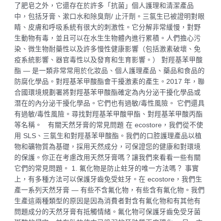
了肥皂之外，它還存在於許多「抗菌」個人護理和清潔產品
中，包括牙膏、漱口水和除臭劑/ 止汗劑。三氯生已被證明對眼
睛、皮膚和呼吸系統有很大的刺激性。它分解非常緩慢，對野
生動物有毒，並且可以在水生生物體內進行累積。人們擔心污
染、微生物耐藥性以及許多慢性健康影響（包括激素破壞、免
疫系統影響、器官毒性以及發育和生育影響。） 對羥基苯甲酸
酯 — 是一類非常常用於化妝品、個人護理產品、藥品和食品的
防腐化學品。對羥基苯甲酸酯會干擾激素的產生。2017 年，聯
合國環境規劃署將對羥基苯甲酸酯確定為內分泌干擾化學品或
潛在的內分泌干擾化學品。它們也有過敏/毒性風險。 它們還具
有過敏/毒性風險。尋找對羥基苯甲酸甲酯、對羥基苯甲酸丙酯
等名稱。 有關天然牙膏的常見問題 在 ecostore，我們從不使
用 SLS、三氯生和對羥基苯甲酸酯。我們的口腔護理產品以植
物和礦物質為基礎，採用天然成分，可保證您的健康和對環境
的保護。你正在考慮改用天然牙膏嗎？讓我們來看看一些有關
它們的常見問題。 1. 氟化物是防止蛀牙的唯一方法嗎？ 事實
上，有多種方法可以保護牙齒免受蛀牙。在 ecostore，我們生
產一系列天然牙膏 — 有些不含氟化物，有些含有氟化物。我們
生產這兩種類型的原因是因為消費者對含有氟化物和有其他有
問題成分的天然牙膏有抵觸情緒。氟化物可保護牙齒免受牙菌