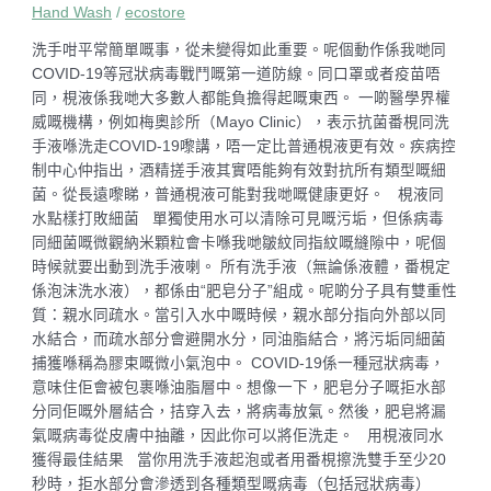
Hand Wash
/
ecostore
洗手咁平常簡單嘅事，從未變得如此重要。呢個動作係我哋同
COVID-19等冠狀病毒戰鬥嘅第一道防線。同口罩或者疫苗唔
同，梘液係我哋大多數人都能負擔得起嘅東西。 一啲醫學界權
威嘅機構，例如梅奧診所（Mayo Clinic），表示抗菌番梘同洗
手液喺洗走COVID-19嚟講，唔一定比普通梘液更有效。疾病控
制中心仲指出，酒精搓手液其實唔能夠有效對抗所有類型嘅細
菌。從長遠嚟睇，普通梘液可能對我哋嘅健康更好。 梘液同
水點樣打敗細菌 單獨使用水可以清除可見嘅污垢，但係病毒
同細菌嘅微觀納米顆粒會卡喺我哋皺紋同指紋嘅縫隙中，呢個
時候就要出動到洗手液喇。 所有洗手液（無論係液體，番梘定
係泡沫洗水液），都係由“肥皂分子”組成。呢啲分子具有雙重性
質：親水同疏水。當引入水中嘅時候，親水部分指向外部以同
水結合，而疏水部分會避開水分，同油脂結合，將污垢同細菌
捕獲喺稱為膠束嘅微小氣泡中。 COVID-19係一種冠狀病毒，
意味住佢會被包裹喺油脂層中。想像一下，肥皂分子嘅拒水部
分同佢嘅外層結合，拮穿入去，將病毒放氣。然後，肥皂將漏
氣嘅病毒從皮膚中抽離，因此你可以將佢洗走。 用梘液同水
獲得最佳結果 當你用洗手液起泡或者用番梘擦洗雙手至少20
秒時，拒水部分會滲透到各種類型嘅病毒（包括冠狀病毒）