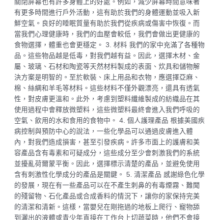
關閉屏幕也有許多身體上的好處。例如，減少屏幕時間意味著
有更多時間進行戶外活動，這有助於我們的身體運動並吸入新
鮮空氣。良好的睡眠質量有助於我們從疾病或傷害中恢復。而
當我們心理健康時，我們的血壓會較低，我們會做出更健康的
食物選擇，體重也會更穩定。 3. 材料 我們的家中充滿了各種物
品。這些物品越是低毒，對我們越有益。因此，選擇木材、金
屬、玻璃、石材和陶瓷等天然材料製成的表面、炊具和儲物解
決方案是明智的。至於軟裝、床上用品和衣物，應選擇亞麻、
棉、絲綢和羊毛等材料。這些材料不僅外觀漂亮，還具有透氣
性，對皮膚更溫和。此外，考慮到塑料纖維製成的紡織品在其
使用過程中會釋放微塑料，這些微塑料最終會進入我們呼吸的
空氣、飲用的水和食用的食物中。 4. 個人護理產品 根據美國疾
病控制與預防中心的說法，一些化學品可以通過皮膚進入體
內，對我們造成損害，甚至引發疾病。許多市面上的護膚和美
容產品含有毒素和可疑成分，這些成分至少會刺激我們的系統
並擾亂荷爾蒙平衡。因此，選擇標示清楚的產品，並避免使用
含有刺激性化學成分的產品是關鍵。 5. 清潔產品 感謝綠色化學
的發展，現在有一些產品可以在不產生刺鼻的有毒煙霧、難聞
的殘留物、石化產品或合成香料的情況下，讓你的家保持完美
的清潔和清新。這樣，當嬰兒在剛拖過的地板上爬行、寵物舔
到灑出的液體或青少年直接在工作台上切蔬菜時，他們不會接