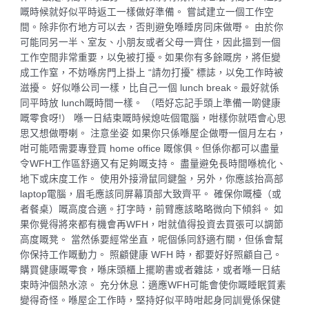
嘅時候就好似平時返工一樣做好準備。 嘗試建立一個工作空
間。除非你冇地方可以去，否則避免喺睡房同床做嘢。 由於你
可能同另一半、室友、小朋友或者父母一齊住，因此搵到一個
工作空間非常重要，以免被打擾。如果你有多餘嘅房，將佢變
成工作窒，不妨喺房門上掛上 “請勿打擾” 標誌，以免工作時被
滋擾。 好似喺公司一樣，比自己一個 lunch break。最好就係
同平時放 lunch嘅時間一樣。 （唔好忘記手頭上準備一啲健康
嘅零食呀!） 喺一日結束嘅時候熄咗個電腦，咁樣你就唔會心思
思又想做嘢喇。 注意坐姿 如果你只係喺屋企做嘢一個月左右，
咁可能唔需要專登買 home office 嘅傢俱。但係你都可以盡量
令WFH工作區舒適又有足夠嘅支持。 盡量避免長時間喺梳化、
地下或床度工作。 使用外接滑鼠同鍵盤，另外，你應該抬高部
laptop電腦，眉毛應該同屏幕頂部大致齊平。 確保你嘅檯（或
者餐桌）嘅高度合適。打字時，前臂應該略略微向下傾斜。 如
果你覺得將來都有機會再WFH，咁就值得投資去買張可以調節
高度嘅凳。 當然係要經常坐直，呢個係同舒適冇關，但係會幫
你保持工作嘅動力。 照顧健康 WFH 時，都要好好照顧自己。
購買健康嘅零食，喺床頭櫃上擺啲書或者雜誌，或者喺一日結
束時沖個熱水涼。 充分休息：適應WFH可能會使你嘅睡眠質素
變得奇怪。喺屋企工作時，堅持好似平時咁起身同訓覺係保健