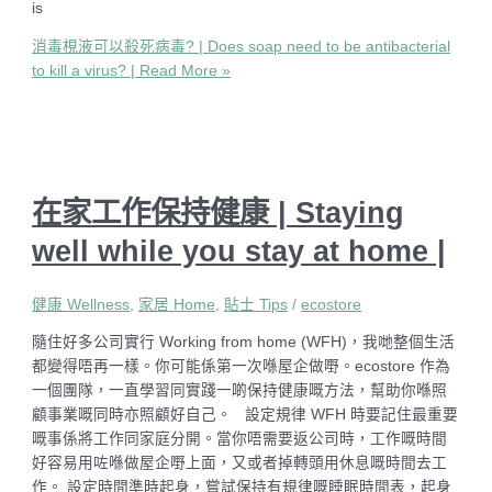
is
消毒梘液可以殺死病毒? | Does soap need to be antibacterial
to kill a virus? |
Read More »
在家工作保持健康 | Staying
well while you stay at home |
健康 Wellness
,
家居 Home
,
貼士 Tips
/
ecostore
隨住好多公司實行 Working from home (WFH)，我哋整個生活
都變得唔再一樣。你可能係第一次喺屋企做嘢。ecostore 作為
一個團隊，一直學習同實踐一啲保持健康嘅方法，幫助你喺照
顧事業嘅同時亦照顧好自己。 設定規律 WFH 時要記住最重要
嘅事係將工作同家庭分開。當你唔需要返公司時，工作嘅時間
好容易用咗喺做屋企嘢上面，又或者掉轉頭用休息嘅時間去工
作。 設定時間準時起身，嘗試保持有規律嘅睡眠時間表，起身