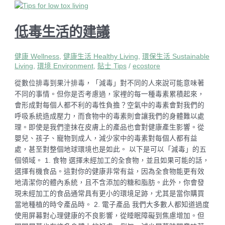
低毒生活的建議
健康 Wellness
,
健康生活 Healthy Living
,
環保生活 Sustainable
Living
,
環境 Environment
,
貼士 Tips
/
ecostore
從數位排毒到果汁排毒，「減毒」對不同的人來說可能意味著
不同的事情。但你是否考慮過，家裡的每一種毒素累積起來，
會形成對每個人都不利的毒性負擔？空氣中的毒素會對我們的
呼吸系統造成壓力，而食物中的毒素則會讓我們的身體難以處
理。即使是我們塗抹在皮膚上的產品也會對健康產生影響。從
嬰兒、孩子、寵物到成人，減少家中的毒素對每個人都有益
處，甚至對整個地球環境也是如此。 以下是可以「減毒」的五
個領域。 1. 食物 選擇未經加工的全食物，並且如果可能的話，
選擇有機食品。這對你的健康非常有益，因為全食物能更有效
地清潔你的體內系統，且不含添加的糖和脂肪。此外，你會發
現未經加工的食品通常具有更小的環境足跡，尤其是當你購買
當地種植的時令產品時。 2. 電子產品 我們大多數人都知道過度
使用屏幕對心理健康的不良影響，從睡眠障礙到焦慮增加。但