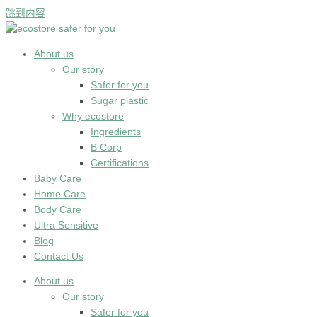
跳到内容
About us
Our story
Safer for you
Sugar plastic
Why ecostore
Ingredients
B Corp
Certifications
Baby Care
Home Care
Body Care
Ultra Sensitive
Blog
Contact Us
About us
Our story
Safer for you