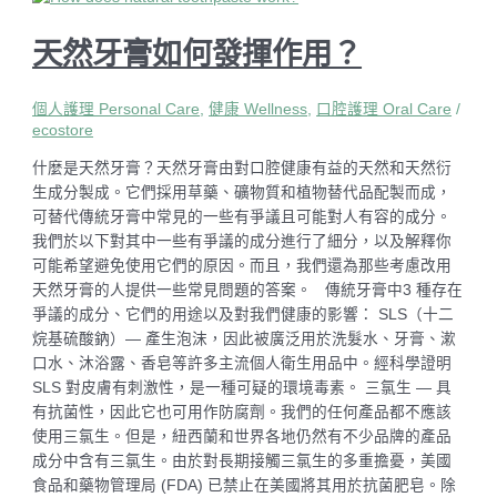
天然牙膏如何發揮作用？
個人護理 Personal Care
,
健康 Wellness
,
口腔護理 Oral Care
/
ecostore
什麼是天然牙膏？天然牙膏由對口腔健康有益的天然和天然衍
生成分製成。它們採用草藥、礦物質和植物替代品配製而成，
可替代傳統牙膏中常見的一些有爭議且可能對人有容的成分。
我們於以下對其中一些有爭議的成分進行了細分，以及解釋你
可能希望避免使用它們的原因。而且，我們還為那些考慮改用
天然牙膏的人提供一些常見問題的答案。 傳統牙膏中3 種存在
爭議的成分、它們的用途以及對我們健康的影響： SLS（十二
烷基硫酸鈉）— 產生泡沫，因此被廣泛用於洗髮水、牙膏、漱
口水、沐浴露、香皂等許多主流個人衛生用品中。經科學證明
SLS 對皮膚有刺激性，是一種可疑的環境毒素。 三氯生 — 具
有抗菌性，因此它也可用作防腐劑。我們的任何產品都不應該
使用三氯生。但是，紐西蘭和世界各地仍然有不少品牌的產品
成分中含有三氯生。由於對長期接觸三氯生的多重擔憂，美國
食品和藥物管理局 (FDA) 已禁止在美國將其用於抗菌肥皂。除