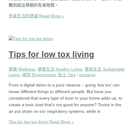
觸到超出預期的有害物質。
低毒生活的建議
Read More »
Tips for low tox living
健康 Wellness
,
健康生活 Healthy Living
,
環保生活 Sustainable
Living
,
環境 Environment
,
貼士 Tips
/
ecostore
From a digital detox to a juice cleanse – going ‘low tox’ can
mean different things to different people. But have you
considered that every type of toxin in your home adds up, to
create a toxic load that’s not good for anyone? Toxins in the
air put strain on our respiratory systems, while in
Tips for low tox living
Read More »