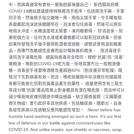
中，而病毒通常有會有一層脂肪膜保護自己。 新西蘭政府嘅
COVID-19網站建議使用特殊嘅洗手程序。包括擦洗手腕，手掌
同手背，然後將手指交織喺一齊，用指尖搓手掌。令手嘅每個
表面都起泡沫就係關鍵所在，泡沫會勾住病毒，然後可以將佢
哋用水沖走。水嘅溫度唔太緊要，凍同暖都得。 好消息係，如
果呢個方法，任何洗水液或者番梘都可以殺死冠狀病毒。但係
如果你發現洗手後手變得乾澀者或過敏，請嘗試使用溫和嘅產
品。用專門為敏感性皮膚而設計嘅無香料梘液。 用消毒搓手
液同洗手液嘅危險 細菌與病毒完全唔同。標榜“抗菌”同 “消毒”
嘅梘液，喺對抗COVID-19呢方面，佢哋其實冇比一般梘液優
勝。消毒搓手液要喺酒精含量超過60％（對皮膚非常乾燥）嘅
情況下先對病毒有效。而且，喺呢些藥劑中存活嘅任何細菌將
來都可能進化到對抗菌產品產生抗藥性。 過量使用含有三氯生
等成分嘅“抗菌”產品唔單止對身體具有潛在嘅危險，而且仲可以
減少喺我哋皮膚同腸道中嘅益細菌。缺乏腸道菌群（又稱腸道
微生物組）會引起好多其他疾病，包括糖尿病，關節炎，自身
免疫性疾病以及過敏反應同敏感性增加。 Never before has
humble hand washing emerged as such a hero. It’s our first
line of defence in our battle against coronaviruses like
COVID-19. And unlike masks, eye shields or vaccines, soap