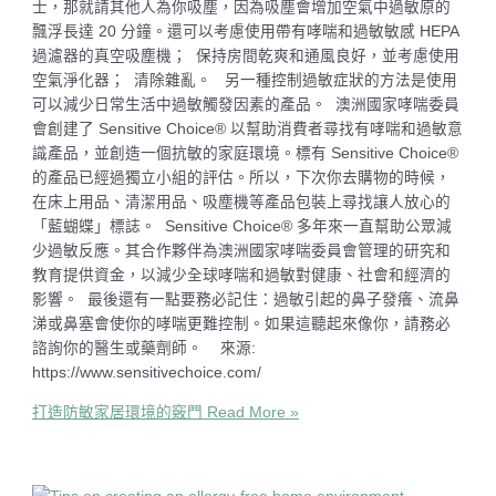
士，那就請其他人為你吸塵，因為吸塵會增加空氣中過敏原的
飄浮長達 20 分鐘。還可以考慮使用帶有哮喘和過敏敏感 HEPA
過濾器的真空吸塵機； 保持房間乾爽和通風良好，並考慮使用
空氣淨化器； 清除雜亂。 另一種控制過敏症狀的方法是使用
可以減少日常生活中過敏觸發因素的產品。 澳洲國家哮喘委員
會創建了 Sensitive Choice® 以幫助消費者尋找有哮喘和過敏意
識產品，並創造一個抗敏的家庭環境。標有 Sensitive Choice®
的產品已經過獨立小組的評估。所以，下次你去購物的時候，
在床上用品、清潔用品、吸塵機等產品包裝上尋找讓人放心的
「藍蝴蝶」標誌。 Sensitive Choice® 多年來一直幫助公眾減
少過敏反應。其合作夥伴為澳洲國家哮喘委員會管理的研究和
教育提供資金，以減少全球哮喘和過敏對健康、社會和經濟的
影響。 最後還有一點要務必記住：過敏引起的鼻子發癢、流鼻
涕或鼻塞會使你的哮喘更難控制。如果這聽起來像你，請務必
諮詢你的醫生或藥劑師。 來源:
https://www.sensitivechoice.com/
打造防敏家居環境的竅門
Read More »