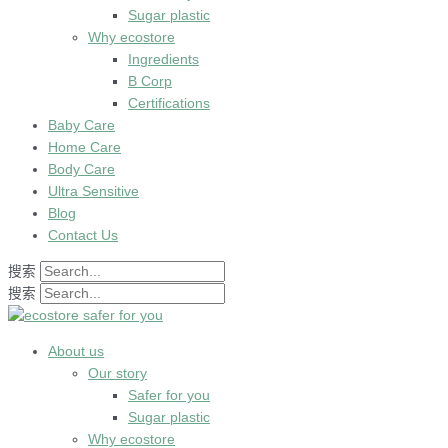
Sugar plastic
Why ecostore
Ingredients
B Corp
Certifications
Baby Care
Home Care
Body Care
Ultra Sensitive
Blog
Contact Us
搜索
搜索
About us
Our story
Safer for you
Sugar plastic
Why ecostore