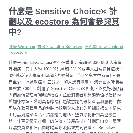
什麼是 Sensitive Choice® 計
劃以及 ecostore 為何會參與其
中?
健康 Wellness
,
抗敏無香 Ultra Sensitive
,
紐西蘭 New Zealand
/
ecostore
什麼是 Sensitive Choice®? 在香港： 有超過 330,000 人患有
哮喘病，其中大約 10% 的兒童和 5% 的成年人出現這種症狀。
320萬香港人患有不同程度的過敏症，每3名兒童中就有1人患
有至少一種過敏症。 五分之一的人患有濕疹。 澳洲國家哮喘委
員會於 2006 年創建了 Sensitive Choice® 計劃，以更好地教育
人們如何管理哮喘和過敏症，並使消費者能夠通過值得信賴的
藍蝴蝶標誌，識別具有哮喘和過敏意識的環保產品和服務。你
可以在數百種產品的包裝上找到令人放心的藍蝴蝶標誌，從床
上用品到建築產品、清潔劑到地毯、空氣淨化器到真空吸塵
器，什至是您塗在牆上的油漆。該產品批准計劃是由澳洲國家
哮喘委員會和紐西蘭哮喘與呼吸協會共同管理。 Sensitive