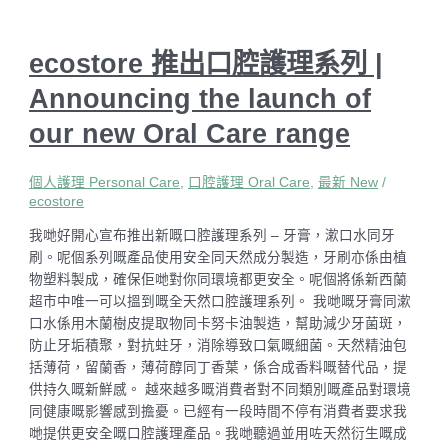
ecostore 推出口腔護理系列 |
Announcing the launch of
our new Oral Care range
個人護理 Personal Care
,
口腔護理 Oral Care
,
最新 New
/
ecostore
我哋好開心宣布推出新嘅口腔護理系列 – 牙膏，漱口水同牙
刷。呢個系列嘅產品使用安全同天然成分製造，牙刷亦係由植
物塑料製成，確保佢哋對你同環境都更安全。呢個將係新西蘭
超市中唯一可以搵到嘅全天然口腔護理系列。 我哋嘅牙膏同漱
口水係用木蘭樹皮提取物同卡努卡油製造，幫助減少牙菌斑，
防止牙垢積聚，對抗蛀牙，消除導致口氣嘅細菌。天然精油包
括薄荷，留蘭香，薄荷醇同丁香葉，係合成香料嘅替代品，提
供持久嘅新鮮感。 越來越多嘅消費者對不同類別嘅產品對環境
同健康嘅影響感到擔憂。已經有一段時間不停有消費者要求我
哋提供更安全嘅口腔護理產品。我哋聽過並用咗天然衍生嘅成