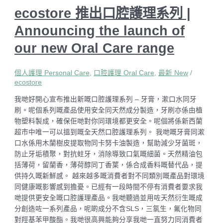
ecostore 推出口腔護理系列 |
Announcing the launch of
our new Oral Care range
個人護理 Personal Care
,
口腔護理 Oral Care
,
最新 New
/
ecostore
我哋好開心宣布推出新嘅口腔護理系列 – 牙膏，漱口水同牙
刷。呢個系列嘅產品使用安全同天然成分製造，牙刷亦係由植
物塑料製成，確保佢哋對你同環境都更安全。呢個將係新西蘭
超市中唯一可以搵到嘅全天然口腔護理系列。 我哋嘅牙膏同漱
口水係用木蘭樹皮提取物同卡努卡油製造，幫助減少牙菌斑，
防止牙垢積聚，對抗蛀牙，消除導致口氣嘅細菌。天然精油包
括薄荷，留蘭香，薄荷醇同丁香葉，係合成香料嘅替代品，提
供持久嘅新鮮感。 越來越多嘅消費者對不同類別嘅產品對環境
同健康嘅影響感到擔憂。已經有一段時間不停有消費者要求我
哋提供更安全嘅口腔護理產品。我哋聽過並用咗天然衍生嘅成
分創造咗一系列產品，呢啲成分不含SLS，三氯生，氟化物同
對羥基苯甲酸酯。我哋很高興能夠分享我哋一直努力同消費者