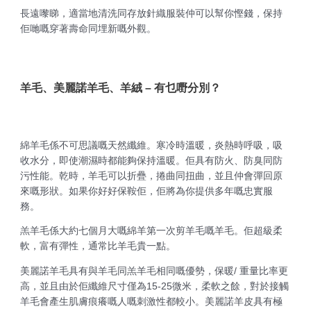
長遠嚟睇，適當地清洗同存放針織服裝仲可以幫你慳錢，保持
佢哋嘅穿著壽命同埋新嘅外觀。
羊毛、美麗諾羊毛、羊絨 – 有乜嘢分別？
綿羊毛係不可思議嘅天然纖維。寒冷時溫暖，炎熱時呼吸，吸
收水分，即使潮濕時都能夠保持溫暖。佢具有防火、防臭同防
污性能。乾時，羊毛可以折疊，捲曲同扭曲，並且仲會彈回原
來嘅形狀。如果你好好保鞍佢，佢將為你提供多年嘅忠實服
務。
羔羊毛係大約七個月大嘅綿羊第一次剪羊毛嘅羊毛。佢超級柔
軟，富有彈性，通常比羊毛貴一點。
美麗諾羊毛具有與羊毛同羔羊毛相同嘅優勢，保暖/ 重量比率更
高，並且由於佢纖維尺寸僅為15-25微米，柔軟之餘，對於接觸
羊毛會產生肌膚痕癢嘅人嘅刺激性都較小。美麗諾羊皮具有極