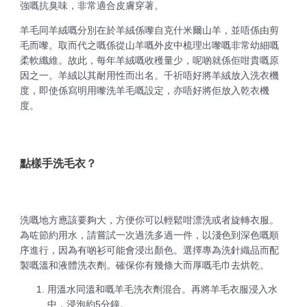
強嘅抗臭味，非常適合皮膚穿著。
羊毛同羊絨嘅分別在於羊絨係嚟自克什米爾山羊，並唔係由剪
毛而嚟。取而代之嘅係從山羊嘅外皮中梳理出嚟嘅非常幼細嘅
柔軟纖維。故此，每年羊絨嘅收穫量少，呢啲就係佢咁貴嘅原
因之一。羊絨以其耐用性而出名。千祈唔好將羊絨放入洗衣機
度，即使係寫明用嚟洗羊毛嘅設定，亦唔好將佢放入乾衣機
度。
點樣手洗毛衣？
洗嘅地方應該要夠大，方便你可以輕鬆咁漂洗或者旋轉衣服。
為咗節約用水，請嘗試一次過洗多過一件，以淺色到深色嘅順
序進行，因為有啲衫可能會浸出顏色。選擇專為洗針織品而配
製嘅溫和液體洗衣劑。確保你有幾條大而厚嘅毛巾去烘乾。
用溫水同溫和嘅羊毛洗衣劑混合。再將羊毛衣服浸入水
中，浸泡約5分鐘。