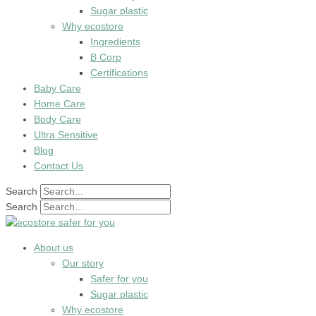
Sugar plastic
Why ecostore
Ingredients
B Corp
Certifications
Baby Care
Home Care
Body Care
Ultra Sensitive
Blog
Contact Us
Search
Search
About us
Our story
Safer for you
Sugar plastic
Why ecostore