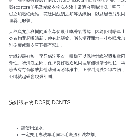
劑。洗衣劑仲應該通過AWTA批准嘅Woolmark測試方法。溫和
嘅ecostore羊毛及精緻衣物洗衣液非常適合用嚟清洗羊毛同羊
絨之類嘅細纖維、花邊同絲綢之類等紡織物，以及黑色服裝同
埋嬰兒服裝。
天然嘅尤加利樹同薰衣草係最佳嘅香氣選擇，因為佢哋唔單止
令衣物聞起嚟清新，仲有助驅蚊。喺衣櫃裡面放一扎乾嘅尤加
利樹葉或薰衣草花都有幫助。
針織衫最好每一季只係洗兩次，咁樣可以保持針織衫嘅形狀同
彈性。喺清洗之間，保持良好嘅通風同埋幫佢哋清除毛粒，再
檢查有冇食物或其他跡殘留喺纖維中。正確咁清洗針織衣物，
佢哋就起碼會靚幾年喇。
洗針織衣物 DOS同 DON’TS：
請使用溫水。
一定要用專洗羊毛同細毛嘅溫和洗衣劑。