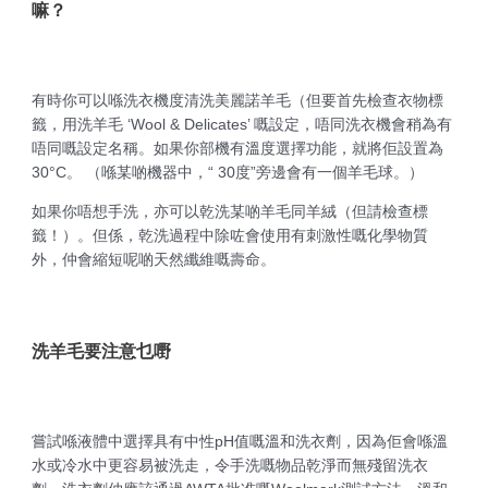
嘛？
有時你可以喺洗衣機度清洗美麗諾羊毛（但要首先檢查衣物標
籤，用洗羊毛 ‘Wool & Delicates’ 嘅設定，唔同洗衣機會稍為有
唔同嘅設定名稱。如果你部機有溫度選擇功能，就將佢設置為
30°C。 （喺某啲機器中，“ 30度”旁邊會有一個羊毛球。）
如果你唔想手洗，亦可以乾洗某啲羊毛同羊絨（但請檢查標
籤！）。但係，乾洗過程中除咗會使用有刺激性嘅化學物質
外，仲會縮短呢啲天然纖維嘅壽命。
洗羊毛要注意乜嘢
嘗試喺液體中選擇具有中性pH值嘅溫和洗衣劑，因為佢會喺溫
水或冷水中更容易被洗走，令手洗嘅物品乾淨而無殘留洗衣