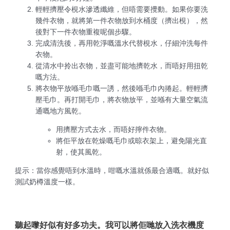
輕輕擠壓令梘水滲透纖維，但唔需要攪動。如果你要洗
幾件衣物，就將第一件衣物放到水桶度（擠出梘），然
後對下一件衣物重複呢個步驟。
完成清洗後，再用乾淨嘅溫水代替梘水，仔細沖洗每件
衣物。
從清水中拎出衣物，並盡可能地擠乾水，而唔好用扭乾
嘅方法。
將衣物平放喺毛巾嘅一誘，然後喺毛巾內捲起。輕輕擠
壓毛巾。再打開毛巾，將衣物放平，並喺有大量空氣流
通嘅地方風乾。
用擠壓方式去水，而唔好擰件衣物。
將佢平放在乾燥嘅毛巾或晾衣架上，避免陽光直
射，使其風乾。
提示：當你感覺唔到水溫時，咁嘅水溫就係最合適嘅。就好似
測試奶樽溫度一樣。
聽起嚟好似有好多功夫。我可以將佢哋放入洗衣機度