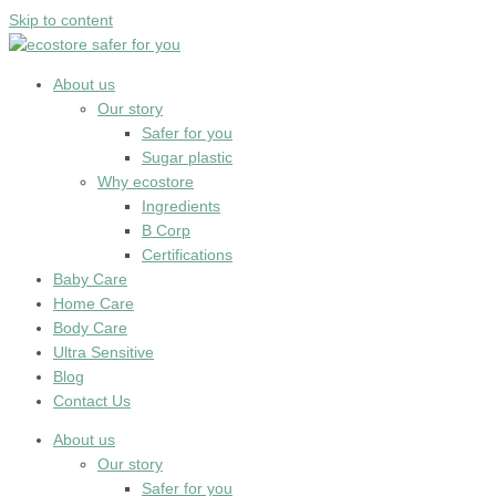
Skip to content
About us
Our story
Safer for you
Sugar plastic
Why ecostore
Ingredients
B Corp
Certifications
Baby Care
Home Care
Body Care
Ultra Sensitive
Blog
Contact Us
About us
Our story
Safer for you