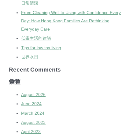
日常清潔
From Cleaning Well to Using with Confidence Every
Day: How Hong Kong Families Are Rethinking
Everyday Care
低毒生活的建議
Tips for low tox living
世界水日
Recent Comments
彙整
August 2026
June 2024
March 2024
August 2023
April 2023