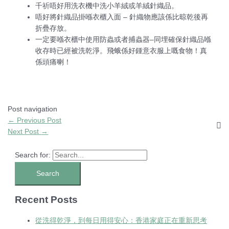
千祈唔好用洗衣機中洗小羊絨或羊絨針織品。
唔好將針織品掛喺衣櫃入面 – 針織物應該係比晾乾後再
折疊存放。
一定要喺衣櫃中使用防蟲或者捕蟲器–同埋確保針織品喺
收存時已經被洗乾淨。飛蛾係好鍾意衣服上嘅食物！真
係頭痛喇！
Post navigation
←
Previous Post
Next Post
→
Search for:
Recent Posts
從洗得乾淨，到每日用得安心：香港家庭正在重新思考