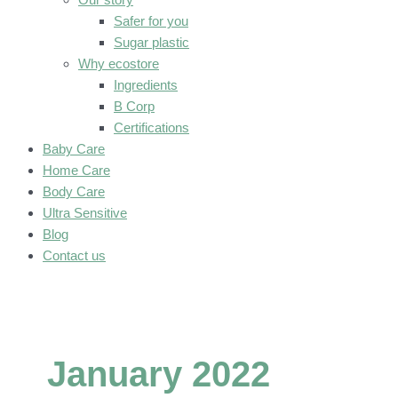
Safer for you
Sugar plastic
Why ecostore
Ingredients
B Corp
Certifications
Baby Care
Home Care
Body Care
Ultra Sensitive
Blog
Contact us
January 2022