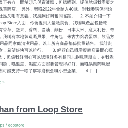
搵下有冇一間舖頭只係賣液體，但搵唔到。呢個就係我零廢之
商店。 另外，我喺2022年會踏入40歲。對我嚟講係開始
區又咁有意義，我感到好興奮同雀躍。 2. 不如介紹一下
Loop Store入面，你會搵到大量嘅美食。我哋嘅產品包括乾
有香草、堅果、香料、醬油、麵粉、日本大米、意大利粉、奇
，我哋有本地製造嘅貝果、牛角包、朱古力熔岩蛋糕。飲品方
用品同家庭清潔用品。以上所有商品都係批量銷售。 我計劃
，希望好快可以推行。 3. 經營自己嘅零廢商店最開心嘅
普及，但係我好開心可以認識好多有相同志趣嘅新朋友，令我覺
問題，喺溫度、濕度方面都要管理得好好。而喺供應商嘅層
能支持一啲了解零廢概念嘅小型企業。 4. […]
 »
han from Loop Store
ps
/
ecostore