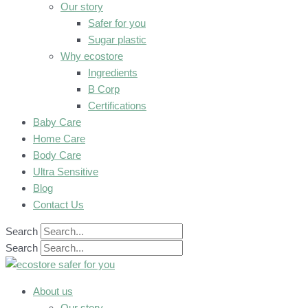
Our story
Safer for you
Sugar plastic
Why ecostore
Ingredients
B Corp
Certifications
Baby Care
Home Care
Body Care
Ultra Sensitive
Blog
Contact Us
Search
Search
About us
Our story