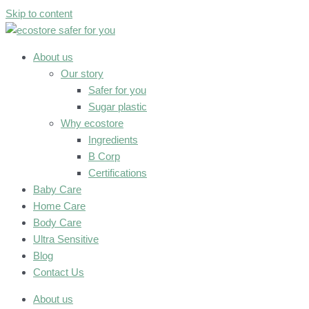
Skip to content
About us
Our story
Safer for you
Sugar plastic
Why ecostore
Ingredients
B Corp
Certifications
Baby Care
Home Care
Body Care
Ultra Sensitive
Blog
Contact Us
About us