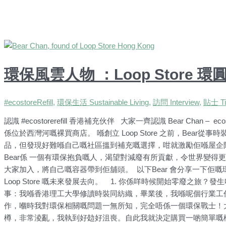
環保風雲人物 ：Loop Store 環圓
#ecostoreRefill
,
環保生活 Sustainable Living
,
訪問 Interview
,
貼士 Ti
認識 #ecostorerefill 香港補充伙伴 大家一齊認識 Bear Chan – eco
係位於西灣河嘅裸買商店。 喺創立 Loop Store 之前，Bea
品，但發現好難喺自己嘅社區搵到補充嘅選擇，咁就激勵佢喺屋企附近開
Bear係 一個有環保抱負嘅人，渴望對減廢有所貢獻，令世界變
大家加入，將自己嘅容器帶到佢舖頭。 以下Bear 會分享一下佢
Loop Store 嘅未來發展去向。 1. 你係咩時候開始零廢之旅
事：我喺香港理工大學修讀時裝同紡織，畢業後，我喺呢個行業工作咗超過16
作，嗰時我對環保相關嘅問題一無所知，完全唔係一個環保戰士！
樽，非常淩亂，我執到好攰好沮喪。自此我就決定購買一啲簡單嘅樽