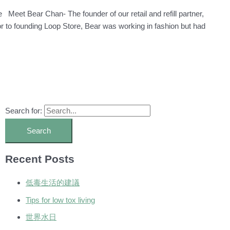
 Meet Bear Chan- The founder of our retail and refill partner,
r to founding Loop Store, Bear was working in fashion but had
Search for:
Recent Posts
低毒生活的建議
Tips for low tox living
世界水日