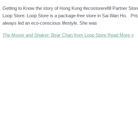
Getting to Know the story of Hong Kong #ecostorerefill Partner Store
Loop Store. Loop Store is a package-free store in Sai Wan Ho. Prio
always led an eco-conscious lifestyle. She was
The Mover and Shaker: Bear Chan from Loop Store
Read More »