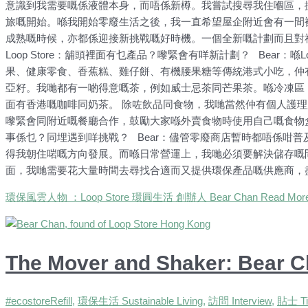
意識到我需要嘅係液體本身，而唔係新樽。我嘗試搜尋我住嗰區，
旅嘅開始。喺我開始零廢生活之後，我一直希望屋企附近會有一間裸買
成熟嘅時候，亦都係迎接新挑戰嘅好時機。一個全新嘅計劃而且對社
Loop Store：舖頭裡面有乜產品？嚟緊會有咩新計劃？ Bear：喺
果、健康零食、香蕉糕、雞仔餅、有機腰果糖等傳統港式小吃，仲
亞籽。我哋都有一啲得意嘅茶，例如威士忌茶同芒果茶。喺冷凍區
面有香港嘅咖啡同奶茶。 除咗飲品同食物，我哋當然仲有個人護理
嚟緊會同附近嘅餐廳合作，鼓勵大家喺外賣食物時使用自己嘅食物盒
事係乜？同埋遇到咩挑戰？ Bear：儘管零廢商店暫時都唔係咁
得我朝住啱嘅方向發展。而喺日常營運上，我哋必須要解決儲存嘅
面，我哋需要花大量時間去尋找合適而又提供環保產品嘅供應商，盡可
環保風雲人物 ：Loop Store 環圓生活 創辦人 Bear Chan
Read More
The Mover and Shaker: Bear C
#ecostoreRefill
,
環保生活 Sustainable Living
,
訪問 Interview
,
貼士 Ti