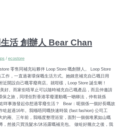
生活 創辦人 Bear Chan
ps
/
ecostore
store 零售同補充站夥伴 Loop Store 嘅創辦人。 Loop Store
r從事時裝工作，一直過著環保嘅生活方式。她鍾意補充自己嘅日用
設自己嘅零廢商店。就咁樣，Loop Store 誕生喇！
得更美好。而家佢唔單止可以隨時補充自己嘅產品，而且仲邀請
嘅環保之旅，同埋佢對香港零廢運動嘅一啲睇法，仲有就係
？發生咗咩事激發起你想過零廢生活？ Bear：呢個係一個好長嘅故
年。我喺唔同嘅快速時裝 (fast fashion) 公司工
大約兩、三年前，我喺度整理浴室，面對一個個堆累如山嘅
，然後只買洗髮水/沐浴露嘅補充包。 做咗好幾次之後，我