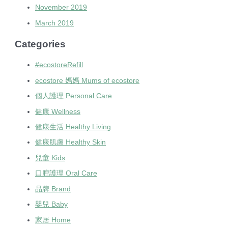
November 2019
March 2019
Categories
#ecostoreRefill
ecostore 媽媽 Mums of ecostore
個人護理 Personal Care
健康 Wellness
健康生活 Healthy Living
健康肌膚 Healthy Skin
兒童 Kids
口腔護理 Oral Care
品牌 Brand
嬰兒 Baby
家居 Home