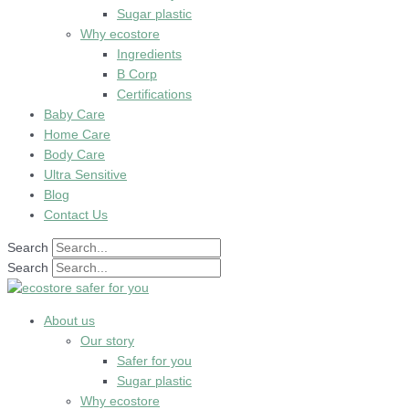
Sugar plastic
Why ecostore
Ingredients
B Corp
Certifications
Baby Care
Home Care
Body Care
Ultra Sensitive
Blog
Contact Us
Search
Search
About us
Our story
Safer for you
Sugar plastic
Why ecostore