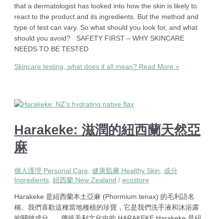
that a dermatologist has looked into how the skin is likely to
react to the product and its ingredients. But the method and
type of test can vary. So what should you look for, and what
should you avoid? SAFETY FIRST – WHY SKINCARE
NEEDS TO BE TESTED
Skincare testing, what does it all mean?
Read More »
Harakeke: 滋潤的紐西蘭天然亞
麻
個人護理 Personal Care
,
健康肌膚 Healthy Skin
,
成分
Ingredients
,
紐西蘭 New Zealand
/
ecostore
Harakeke 是紐西蘭本土亞麻 (Phormium tenax) 的毛利語名
稱。我們喜歡這種當地種植的珍寶，它是我們洗手液和沐浴露
的關鍵成分。 傳統毛利文化中的 HARAKEKE Harakeke 是紐