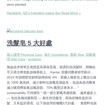
were planted
Harakeke: NZ’s hydrating native flax
Read More »
洗髮皂 5 大好處
個人護理 Personal Care
,
成分 Ingredients
,
最新 New
,
頭髮護
理 Hair Care
/
ecostore
無論追求簡單定係想提高環保意識，當講到洗頭髮時，我哋似
乎又再次將焦點放喺香梘上。 Kantar 英國消費者研究顯示，
2019 年固體肥皂銷售額增長咗 4%，英國人喺香皂上嘅支出接
近 7000 萬英鎊。減少塑料垃圾嘅意識提高 – 並認為係消費者
減少購買樽裝產品嘅原因。70% 嘅受訪者表示，＂
sustainability 可持續性＂係一個主要嘅考慮因素。 越來越多人
— 包括各種頭髮類型 — 都支持洗髮皂，因為佢哋有益於頭
髮，又有益於環境。以下係使用佢哋嘅5大好處： 無塑料包裝