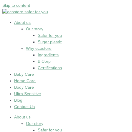
Skip to content
About us
Our story
Safer for you
Sugar plastic
Why ecostore
Ingredients
B Corp
Certifications
Baby Care
Home Care
Body Care
Ultra Sensitive
Blog
Contact Us
About us
Our story
Safer for you