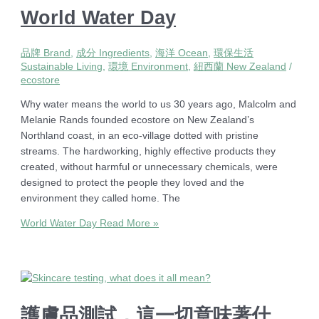
World Water Day
品牌 Brand
,
成分 Ingredients
,
海洋 Ocean
,
環保生活
Sustainable Living
,
環境 Environment
,
紐西蘭 New Zealand
/
ecostore
Why water means the world to us 30 years ago, Malcolm and
Melanie Rands founded ecostore on New Zealand’s
Northland coast, in an eco-village dotted with pristine
streams. The hardworking, highly effective products they
created, without harmful or unnecessary chemicals, were
designed to protect the people they loved and the
environment they called home. The
World Water Day
Read More »
護膚品測試，這一切意味著什