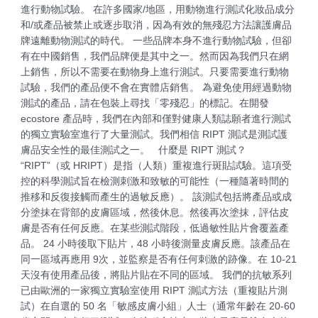
進行動物試驗。 在許多國家/地區，用動物進行測試化妝品成分
和/或產品被禁止或逐步取消，因為有效的無殘忍方法讓護膚品
牌遠離動物測試的時代。 一些品牌本身不進行動物試驗，但卻
有在中國銷售，我們品牌便是其中之一。然而因為我們只在網
上銷售，所以不需要在動物身上進行測試。只要需要進行動物
試驗，我們的產品便不會在實體店銷售。 為避免使用經過動物
測試的產品，請在包裝上尋找「零殘忍」的標記。在開發
ecostore 產品時，我們在內部和僅對健康人類誌願者進行測試
的獨立實驗室進行了大量測試。我們相信 RIPT 測試是測試護
膚品安全性的最佳測試之一。 什麼是 RIPT 測試？
“RIPT”（或 HRIPT）是指（人類）重複進行斑貼試驗。這項受
控的科學測試旨在檢測刺激和致敏的可能性（一種隨著時間的
推移和反復接觸而產生的過敏反應）。 該測試包括將產品或成
分塗抹在背部的皮膚區域，然後休息。然後再次塗抹，評估皮
膚是否有任何反應。在某些測試階段，低過敏性貼片會覆蓋產
品。 24 小時後取下貼片，48 小時後測量皮膚反應。該產品在
同一區域再應用 9次，並監察是否有任何刺激的跡像。在 10-21
天沒有使用產品後，將貼片貼在不同的區域。 我們的抗敏系列
已由歐洲的一家獨立實驗室使用 RIPT 測試方法（重複貼片測
試）在自選的 50 名「敏感皮膚小組」人士（通常年齡在 20-60