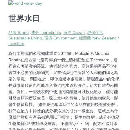
世界水日
品牌 Brand
,
成分 Ingredients
,
海洋 Ocean
,
環保生活
Sustainable Living
,
環境 Environment
,
紐西蘭 New Zealand
/
ecostore
為何水對我們來說如此重要 30年前，Malcolm和Melanie
Rands在紐西蘭北部海岸的一個生態村莊創立了ecostore，這
裡遍布著清澈的溪流。他們製造的強力、高效果的產品不含有
害或不必要的化學物質，旨在保護他們所愛的人和他們稱之為
家的環境。 問題在於，即使通過水處理廠，清潔產品中的化學
物質微量殘留也可能進入我們的水道和海洋，給大自然帶來問
題。例如，一些洗衣劑中使用的磷酸鹽可以軟化硬水，但可能
引發藻類的廣泛生長，吸走水中的氧氣，使其他生物窒息，影
響生物多樣性。 如果我們希望我們的產品在使用後有效分解，
我們在配方中排除的成分和添加的成分一樣重要。這就是為什
麼我們對所有產品都適用以下標準： 易生物降解：成分必須易
生物降解和/ 或對環境無害。 不傷害水生生物：配方不得對水