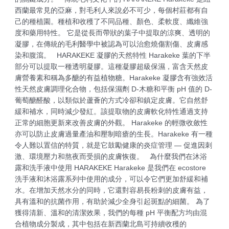
西蘭最常見的亞麻，對毛利人來說必不可少，每個村莊都有自
己的種植園。種植和收穫了不同品種、顏色、柔軟度、纖維強
度和藥用特性。 它是從長而帶狀的葉子中提取的涼爽、透明的
凝膠，在傳統的毛利醫學中被認為可以治愈燒傷割傷、皮膚感
染和腹瀉。 HARAKEKE 凝膠的天然特性 Harakeke 葉的下半
部分可以提取一種透明凝膠。這種凝膠超級保濕，富含天然皮
膚營養素和稱為多醣的有益植物糖。Harakeke 凝膠含有強效活
性天然皮膚調理化合物，包括保濕劑 D-木糖和平衡 pH 值的 D-
葡萄醣醛酸，以類似於蘆薈的方式冷卻和鎮定皮膚。它自然舒
緩和補水，同時減少發紅。該提取物的皮膚軟化特性通過支持
正常的細胞更新來改善皮膚的外觀。 Harakeke 的輕微收斂性
亦可以防止皮膚過量產油和壓制暗瘡的生長。Harakeke 有一種
令人難以置信的特質，就是它鼓勵健康的炎症管理 — 促進因刺
激、環境壓力和熬夜而受損的皮膚恢復。 為什麼我們在沐浴
露和洗手液中使用 HARAKEKE Harakeke 是我們在 ecostore
洗手液和沐浴露系列中使用的成分，可以令它們更加舒緩和補
水。在增加天然水分的同時，它還對容易長粉刺的皮膚有益，
具有溫和的抗菌作用，有助於減少全身引起斑點的細菌。 為了
獲得清新、溫和的清潔效果，我們的每種 pH 平衡配方均由混
合植物成分製成，其中包括在新西蘭北島可持續收穫的