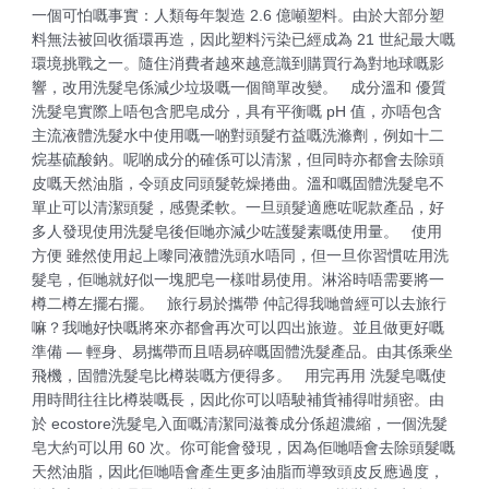
一個可怕嘅事實：人類每年製造 2.6 億噸塑料。由於大部分塑
料無法被回收循環再造，因此塑料污染已經成為 21 世紀最大嘅
環境挑戰之一。隨住消費者越來越意識到購買行為對地球嘅影
響，改用洗髮皂係減少垃圾嘅一個簡單改變。 成分溫和 優質
洗髮皂實際上唔包含肥皂成分，具有平衡嘅 pH 值，亦唔包含
主流液體洗髮水中使用嘅一啲對頭髮冇益嘅洗滌劑，例如十二
烷基硫酸鈉。呢啲成分的確係可以清潔，但同時亦都會去除頭
皮嘅天然油脂，令頭皮同頭髮乾燥捲曲。溫和嘅固體洗髮皂不
單止可以清潔頭髮，感覺柔軟。一旦頭髮適應咗呢款產品，好
多人發現使用洗髮皂後佢哋亦減少咗護髮素嘅使用量。 使用
方便 雖然使用起上嚟同液體洗頭水唔同，但一旦你習慣咗用洗
髮皂，佢哋就好似一塊肥皂一樣咁易使用。淋浴時唔需要將一
樽二樽左擺右擺。 旅行易於攜帶 仲記得我哋曾經可以去旅行
嘛？我哋好快嘅將來亦都會再次可以四出旅遊。並且做更好嘅
準備 — 輕身、易攜帶而且唔易碎嘅固體洗髮產品。由其係乘坐
飛機，固體洗髮皂比樽裝嘅方便得多。 用完再用 洗髮皂嘅使
用時間往往比樽裝嘅長，因此你可以唔駛補貨補得咁頻密。由
於 ecostore洗髮皂入面嘅清潔同滋養成分係超濃縮，一個洗髮
皂大約可以用 60 次。你可能會發現，因為佢哋唔會去除頭髮嘅
天然油脂，因此佢哋唔會產生更多油脂而導致頭皮反應過度，