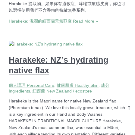
Harakeke 提取物。如果你有過敏症、哮喘或敏感皮膚，你也可
以選擇使用我們不含香精的抗敏無香系列。
Harakeke: 滋潤的紐西蘭天然亞麻
Read More »
Harakeke: NZ’s hydrating
native flax
個人護理 Personal Care
,
健康肌膚 Healthy Skin
,
成分
Ingredients
,
紐西蘭 New Zealand
/
ecostore
Harakeke is the Māori name for native New Zealand flax
(Phormium tenax). We love this locally grown treasure, which
is a key ingredient in our Hand and Body Washes.
HARAKEKE IN TRADITIONAL MĀORI CULTURE Harakeke,
New Zealand’s most common flax, was essential to Māori,
with each village tending its own plantation. Different varieties