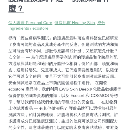
麼？
個人護理 Personal Care
,
健康肌膚 Healthy Skin
,
成分
Ingredients
/
ecostore
標有「經皮膚病學測試」的護膚品意味著皮膚科醫生已經研究
了皮膚可能對產品及其成分產生的反應。但是測試的方法和類
型可能會有所不同。那麼你應該尋找什麼，又應該避免什麼？
安全第一 — 為什麼護膚品需要測試 新的護膚品和化妝品的配
方必須與其用途和適用的身體部位相符，例如面部、頭髮和頭
皮，適用於嬰兒、兒童和成人。它們還需要經過測試，以確保
它們可以安全使用，並且不太可能引起皮膚刺激或過敏反應。
安全測試通常在產品上市前的開發過程中進行。 在開發
ecostore 產品時，我們利用 EWG Skin Deep® 化妝品數據庫等
值得信賴的國際資源的知識，以及 Ecocert 和 COSMOS 等標
準，幫助我們評估我們使用的每種成分的安全性。 在動物身
上測試護膚品 — 有其他做法嗎？ 護膚品牌可以選擇無殘忍的
測試方法，如計算機建模、細胞培養和人體皮膚貼片測試。許
多護膚成分已經過廣泛測試，生成的信息可以讓公司預測配方
的安全性。這意味著他們可以開始臨床皮膚斑貼試驗，並避免