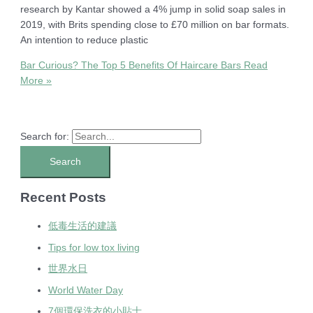
research by Kantar showed a 4% jump in solid soap sales in
2019, with Brits spending close to £70 million on bar formats.
An intention to reduce plastic
Bar Curious? The Top 5 Benefits Of Haircare Bars
Read
More »
Search for:
Recent Posts
低毒生活的建議
Tips for low tox living
世界水日
World Water Day
7個環保洗衣的小貼士