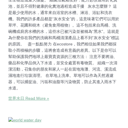
生生物造成重大擔憂。 細菌沼氣箱友好：配方必須適用於化糞
池，並且不得對健康的化糞池過程造成干擾 灰水怎麼辦？ 這
是最少使用的水，通常來自浴室的水槽、淋浴、浴缸和洗衣
機。我們的許多產品都是“灰水安全”的，這意味著它們可以用於
草坪、花圃和樹木（避免食用植物）。這不包括來自馬桶、洗
碗機或廚房水槽的水，這些水已被污染並被稱為“黑水”。這就是
為什麼你在我們的洗碗和馬桶清潔產品上看不到“灰水安全”標誌
的原因。 盡一點點努力 在ecostore，我們相信如果我們都採
取小而積極的步驟，這將會造成有意義的差異。以下是你可以
幫助保護我們地球上最寶貴資源的三種方法： 注意不要將油、
藥品和化學品倒入下水道，並安全處置有毒物質。 組織一次清
潔活動，召集你的朋友和家人一起在當地海灘、河流、溪流或
濕地進行垃圾清理。 在草地上洗車。草地可以作為天然過濾
器，可以捕捉油、污垢和油脂等污染物質，防止其進入雨水下
水道。
世界水日
Read More »