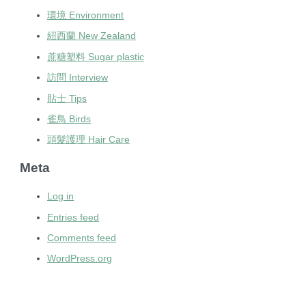
環境 Environment
紐西蘭 New Zealand
蔗糖塑料 Sugar plastic
訪問 Interview
貼士 Tips
雀鳥 Birds
頭髮護理 Hair Care
Meta
Log in
Entries feed
Comments feed
WordPress.org