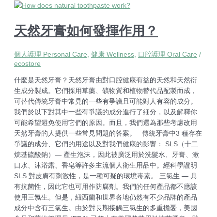
天然牙膏如何發揮作用？
個人護理 Personal Care
,
健康 Wellness
,
口腔護理 Oral Care
/
ecostore
什麼是天然牙膏？天然牙膏由對口腔健康有益的天然和天然衍
生成分製成。它們採用草藥、礦物質和植物替代品配製而成，
可替代傳統牙膏中常見的一些有爭議且可能對人有容的成分。
我們於以下對其中一些有爭議的成分進行了細分，以及解釋你
可能希望避免使用它們的原因。而且，我們還為那些考慮改用
天然牙膏的人提供一些常見問題的答案。 傳統牙膏中3 種存在
爭議的成分、它們的用途以及對我們健康的影響： SLS（十二
烷基硫酸鈉）— 產生泡沫，因此被廣泛用於洗髮水、牙膏、漱
口水、沐浴露、香皂等許多主流個人衛生用品中。經科學證明
SLS 對皮膚有刺激性，是一種可疑的環境毒素。 三氯生 — 具
有抗菌性，因此它也可用作防腐劑。我們的任何產品都不應該
使用三氯生。但是，紐西蘭和世界各地仍然有不少品牌的產品
成分中含有三氯生。由於對長期接觸三氯生的多重擔憂，美國