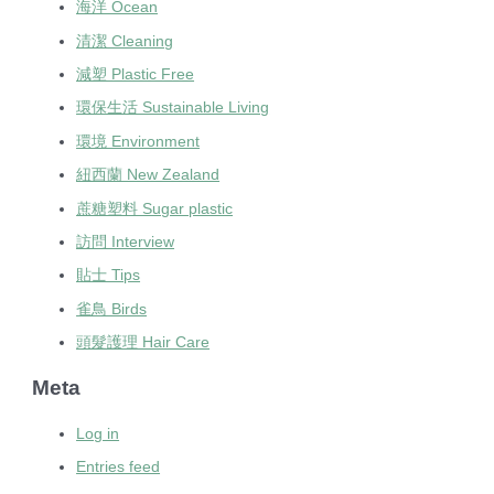
海洋 Ocean
清潔 Cleaning
減塑 Plastic Free
環保生活 Sustainable Living
環境 Environment
紐西蘭 New Zealand
蔗糖塑料 Sugar plastic
訪問 Interview
貼士 Tips
雀鳥 Birds
頭髮護理 Hair Care
Meta
Log in
Entries feed