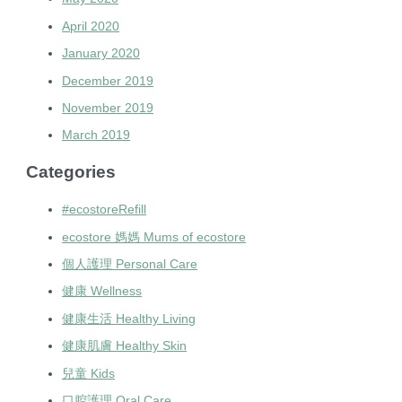
April 2020
January 2020
December 2019
November 2019
March 2019
Categories
#ecostoreRefill
ecostore 媽媽 Mums of ecostore
個人護理 Personal Care
健康 Wellness
健康生活 Healthy Living
健康肌膚 Healthy Skin
兒童 Kids
口腔護理 Oral Care