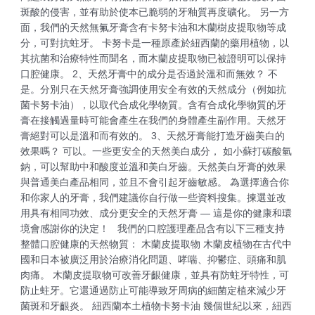
斑酸的侵害，並有助於使本已脆弱的牙釉質再度礦化。 另一方
面，我們的天然無氟牙膏含有卡努卡油和木蘭樹皮提取物等成
分，可對抗蛀牙。 卡努卡是一種原產於紐西蘭的藥用植物，以
其抗菌和治療特性而聞名，而木蘭皮提取物已被證明可以保持
口腔健康。 2、天然牙膏中的成分是否過於溫和而無效？ 不
是。分別只在天然牙膏強調使用安全有效的天然成分（例如抗
菌卡努卡油），以取代合成化學物質。含有合成化學物質的牙
膏在接觸過量時可能會產生在我們的身體產生副作用。天然牙
膏絕對可以是溫和而有效的。 3、天然牙膏能打造牙齒美白的
效果嗎？ 可以。一些更安全的天然美白成分， 如小蘇打碳酸氫
鈉，可以幫助中和酸度並溫和美白牙齒。天然美白牙膏的效果
與普通美白產品相同，並且不會引起牙齒敏感。 為選擇適合你
和你家人的牙膏，我們建議你自行做一些資料搜集。揀選並改
用具有相同功效、成分更安全的天然牙膏 — 這是你的健康和環
境會感謝你的決定！ 我們的口腔護理產品含有以下三種支持
整體口腔健康的天然物質： 木蘭皮提取物 木蘭皮植物在古代中
國和日本被廣泛用於治療消化問題、哮喘、抑鬱症、頭痛和肌
肉痛。 木蘭皮提取物可改善牙齦健康，並具有防蛀牙特性，可
防止蛀牙。它還通過防止可能導致牙周病的細菌定植來減少牙
菌斑和牙齦炎。 紐西蘭本土植物卡努卡油 幾個世紀以來，紐西