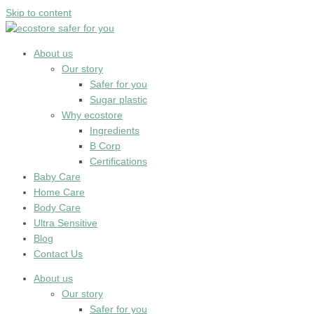
Skip to content
About us
Our story
Safer for you
Sugar plastic
Why ecostore
Ingredients
B Corp
Certifications
Baby Care
Home Care
Body Care
Ultra Sensitive
Blog
Contact Us
About us
Our story
Safer for you