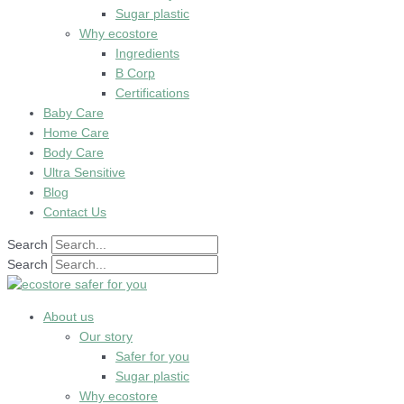
Sugar plastic
Why ecostore
Ingredients
B Corp
Certifications
Baby Care
Home Care
Body Care
Ultra Sensitive
Blog
Contact Us
Search
Search
About us
Our story
Safer for you
Sugar plastic
Why ecostore