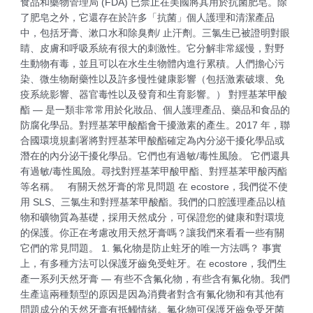
食品和藥物管理局 (FDA) 已禁止在美國將其用於抗菌肥皂。除
了肥皂之外，它還存在於許多「抗菌」個人護理和清潔產品
中，包括牙膏、漱口水和除臭劑/ 止汗劑。三氯生已被證明對眼
睛、皮膚和呼吸系統有很大的刺激性。它分解非常緩慢，對野
生動物有毒，並且可以在水生生物體內進行累積。人們擔心污
染、微生物耐藥性以及許多慢性健康影響（包括激素破壞、免
疫系統影響、器官毒性以及發育和生育影響。） 對羥基苯甲酸
酯 — 是一類非常常用於化妝品、個人護理產品、藥品和食品的
防腐化學品。對羥基苯甲酸酯會干擾激素的產生。2017 年，聯
合國環境規劃署將對羥基苯甲酸酯確定為內分泌干擾化學品或
潛在的內分泌干擾化學品。它們也有過敏/毒性風險。 它們還具
有過敏/毒性風險。尋找對羥基苯甲酸甲酯、對羥基苯甲酸丙酯
等名稱。 有關天然牙膏的常見問題 在 ecostore，我們從不使
用 SLS、三氯生和對羥基苯甲酸酯。我們的口腔護理產品以植
物和礦物質為基礎，採用天然成分，可保證您的健康和對環境
的保護。你正在考慮改用天然牙膏嗎？讓我們來看看一些有關
它們的常見問題。 1. 氟化物是防止蛀牙的唯一方法嗎？ 事實
上，有多種方法可以保護牙齒免受蛀牙。在 ecostore，我們生
產一系列天然牙膏 — 有些不含氟化物，有些含有氟化物。我們
生產這兩種類型的原因是因為消費者對含有氟化物和有其他有
問題成分的天然牙膏有抵觸情緒。氟化物可保護牙齒免受牙菌