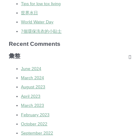
Tips for low tox living
世界水日
World Water Day
7個環保洗衣的小貼士
Recent Comments
彙整
June 2024
March 2024
August 2023
April 2023
March 2023
February 2023
October 2022
September 2022