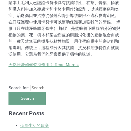
蘭本土毛利人已認證卡努卡具有抗菌特性。在茶、膏藥、輸液
和吸入劑中加入麥盧卡和卡努卡用作治療劑，以減輕疼痛和炎
症、治癒傷口並治療從發燒和骨折導致腹部不適和皮膚刺激。
在口腔護理中使用卡努卡可以幫助保護和加強我們的牙齦。 蜂
膠（只在純淨蜂膠牙膏中） 蜂膠，是蜜蜂將下嚥腺的分泌物與
植物的葉、花、樹木和某些樹皮的樹脂消化後的產物混合而成
的一種天然無毒的樹脂狀粘性物質，用作蜜蜂巢中的密封劑和
消毒劑。傳統上，這種成分因其抗菌、抗炎和治療特性而被廣
泛使用。它還為我們的牙膏提供了獨特的味道。
天然牙膏如何發揮作用？
Read More »
Search for:
Recent Posts
低毒生活的建議