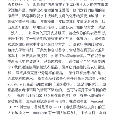
需要格外小心，因為他們的皮膚在至少 12 個月大之前仍在形成
保護性外層。如果沒有這種油性保護層，他們對我們使用的清
潔產品、肥皂和洗髮水中接觸到皮膚的化學物質更加敏感。 如
果你的孩子有濕疹、皮膚瘙癢、皮疹或其他皮膚刺激跡象，找
出原因可能是一項艱鉅的任務，但最容易開始的地方之一就是
「洗衣」。 如果你的寶寶皮膚發癢，請檢查你的洗衣產品 洗
衣粉中使用了一些會刺激寶寶皮膚的常見「髒東西」，這使洗
衣成為開始在家中排毒的最佳地方之一。洗衣粉中的殘留物，
包括光學增白劑、工業酶和合成香水，會殘留在寶寶的衣服和
床單中，日夜與皮膚接觸。如果這些織物被弄濕，它們就會被
重新激活並導致皮疹、刺激或瘙癢。 選擇最安全的洗滌劑的
tips 我們建議使用液體洗衣產品，因為它們往往比洗衣粉更溫
和。 尋找具有完整成分清單的產品 — 確保沒有光學增白劑、
合成染料或香水。 檢查產品標籤是否有任何第三方認證，例如
ecostore 的產品有紐西蘭的「環保選擇」。這是你的保證，該
產品是在考慮環境的情況下製造的。 盡可能選擇不含香料的產
品 — 香料可以由 100-350 種化學物質組成，有些化學物質不
會被披露，因為這被認為是專有信息。據過敏專家，Vincent
Crump 博士稱，香料是導致 ACD （過敏原接觸性皮炎）的三
大過敏原之一。ecostore 有一個防敏感系列，不含香料，為過