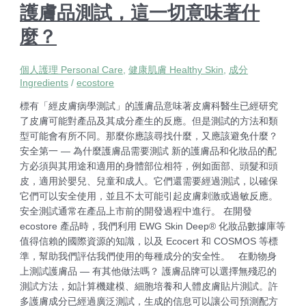
護膚品測試，這一切意味著什
麼？
個人護理 Personal Care
,
健康肌膚 Healthy Skin
,
成分
Ingredients
/
ecostore
標有「經皮膚病學測試」的護膚品意味著皮膚科醫生已經研究
了皮膚可能對產品及其成分產生的反應。但是測試的方法和類
型可能會有所不同。那麼你應該尋找什麼，又應該避免什麼？
安全第一 — 為什麼護膚品需要測試 新的護膚品和化妝品的配
方必須與其用途和適用的身體部位相符，例如面部、頭髮和頭
皮，適用於嬰兒、兒童和成人。它們還需要經過測試，以確保
它們可以安全使用，並且不太可能引起皮膚刺激或過敏反應。
安全測試通常在產品上市前的開發過程中進行。 在開發
ecostore 產品時，我們利用 EWG Skin Deep® 化妝品數據庫等
值得信賴的國際資源的知識，以及 Ecocert 和 COSMOS 等標
準，幫助我們評估我們使用的每種成分的安全性。 在動物身
上測試護膚品 — 有其他做法嗎？ 護膚品牌可以選擇無殘忍的
測試方法，如計算機建模、細胞培養和人體皮膚貼片測試。許
多護膚成分已經過廣泛測試，生成的信息可以讓公司預測配方