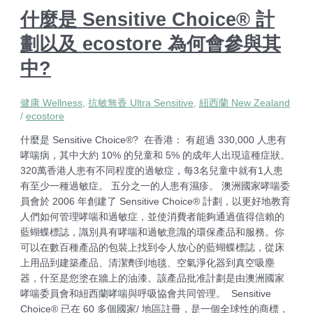
什麼是 Sensitive Choice® 計
劃以及 ecostore 為何會參與其
中?
健康 Wellness
,
抗敏無香 Ultra Sensitive
,
紐西蘭 New Zealand
/
ecostore
什麼是 Sensitive Choice®? 在香港： 有超過 330,000 人患有
哮喘病，其中大約 10% 的兒童和 5% 的成年人出現這種症狀。
320萬香港人患有不同程度的過敏症，每3名兒童中就有1人患
有至少一種過敏症。 五分之一的人患有濕疹。 澳洲國家哮喘委
員會於 2006 年創建了 Sensitive Choice® 計劃，以更好地教育
人們如何管理哮喘和過敏症，並使消費者能夠通過值得信賴的
藍蝴蝶標誌，識別具有哮喘和過敏意識的環保產品和服務。你
可以在數百種產品的包裝上找到令人放心的藍蝴蝶標誌，從床
上用品到建築產品、清潔劑到地毯、空氣淨化器到真空吸塵
器，什至是您塗在牆上的油漆。該產品批准計劃是由澳洲國家
哮喘委員會和紐西蘭哮喘與呼吸協會共同管理。 Sensitive
Choice® 已在 60 多個國家/ 地區註冊，是一個全球性的商標，