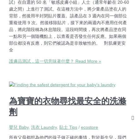
試）在自選的 50 名「敏感皮膚小組」人士（通常年齡在 20-60
歲之間）上進行了測試。在這種方法中，將少量產品塗在人的
背部，然後用半封閉貼片覆蓋。該產品在 3 週內在同一個部位
重複使用 9 次。然後移除貼片，接下來的兩週內不應用任何產
品，將此階段稱為休息階段。這段時間後，再次將產品塗在同
一點和另一個隨機點上，以查看是否發生任何反應。如果兩個
部位都沒有反應，則它們被認為是非致敏性的。 對肌膚更安
全
護膚品測試，這一切意味著什麼？
Read More »
為寶寶的衣物尋找最安全的洗滌
劑
嬰兒 Baby
,
洗衣 Laundry
,
貼士 Tips
/
ecostore
所有父母都想為他們的孩子做正確的事情，對於新生兒，我們