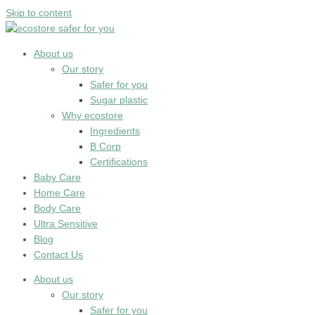
Skip to content
About us
Our story
Safer for you
Sugar plastic
Why ecostore
Ingredients
B Corp
Certifications
Baby Care
Home Care
Body Care
Ultra Sensitive
Blog
Contact Us
About us
Our story
Safer for you