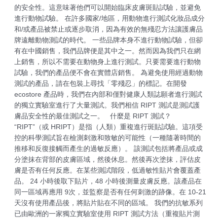
的安全性。這意味著他們可以開始臨床皮膚斑貼試驗，並避免
進行動物試驗。 在許多國家/地區，用動物進行測試化妝品成分
和/或產品被禁止或逐步取消，因為有效的無殘忍方法讓護膚品
牌遠離動物測試的時代。 一些品牌本身不進行動物試驗，但卻
有在中國銷售，我們品牌便是其中之一。然而因為我們只在網
上銷售，所以不需要在動物身上進行測試。只要需要進行動物
試驗，我們的產品便不會在實體店銷售。 為避免使用經過動物
測試的產品，請在包裝上尋找「零殘忍」的標記。在開發
ecostore 產品時，我們在內部和僅對健康人類誌願者進行測試
的獨立實驗室進行了大量測試。我們相信 RIPT 測試是測試護
膚品安全性的最佳測試之一。 什麼是 RIPT 測試？
“RIPT”（或 HRIPT）是指（人類）重複進行斑貼試驗。這項受
控的科學測試旨在檢測刺激和致敏的可能性（一種隨著時間的
推移和反復接觸而產生的過敏反應）。 該測試包括將產品或成
分塗抹在背部的皮膚區域，然後休息。然後再次塗抹，評估皮
膚是否有任何反應。在某些測試階段，低過敏性貼片會覆蓋產
品。 24 小時後取下貼片，48 小時後測量皮膚反應。該產品在
同一區域再應用 9次，並監察是否有任何刺激的跡像。在 10-21
天沒有使用產品後，將貼片貼在不同的區域。 我們的抗敏系列
已由歐洲的一家獨立實驗室使用 RIPT 測試方法（重複貼片測