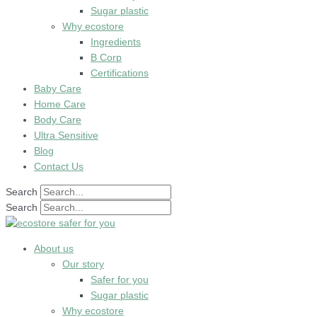
Sugar plastic
Why ecostore
Ingredients
B Corp
Certifications
Baby Care
Home Care
Body Care
Ultra Sensitive
Blog
Contact Us
Search
Search
About us
Our story
Safer for you
Sugar plastic
Why ecostore