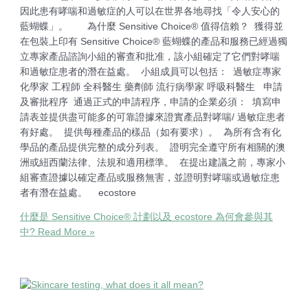
因此患有哮喘和過敏症的人可以在世界各地尋找「令人安心的
藍蝴蝶」。 為什麼 Sensitive Choice® 值得信賴？ 獲得並
在包裝上印有 Sensitive Choice® 藍蝴蝶的產品和服務已經過獨
立專家產品諮詢小組的審查和批准，該小組確定了它們對哮喘
和過敏症患者的潛在益處。 小組成員可以包括： 過敏症專家
化學家 工程師 全科醫生 藥劑師 流行病學家 呼吸科醫生 申請
及審批程序 通過正式的申請程序，申請的企業必須： 填寫申
請表並提供盡可能多的可靠證據來證實產品對哮喘/ 過敏症患者
有好處。 提供每種產品的樣品（如有要求）。 為所有含有化
學品的產品提供完整的成分列表。 證明完全遵守所有相關的澳
洲或紐西蘭法律、法規和適用標準。 在提出建議之前，專家小
組審查證據以確定產品或服務無害，並證明對哮喘或過敏症患
者有潛在益處。 ecostore
什麼是 Sensitive Choice® 計劃以及 ecostore 為何會參與其
中?
Read More »