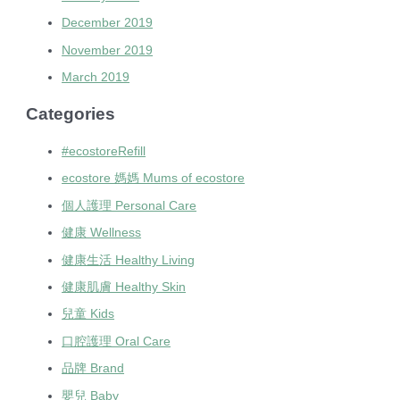
December 2019
November 2019
March 2019
Categories
#ecostoreRefill
ecostore 媽媽 Mums of ecostore
個人護理 Personal Care
健康 Wellness
健康生活 Healthy Living
健康肌膚 Healthy Skin
兒童 Kids
口腔護理 Oral Care
品牌 Brand
嬰兒 Baby