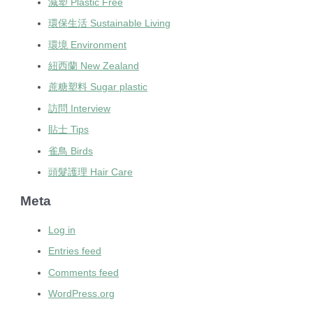
減塑 Plastic Free
環保生活 Sustainable Living
環境 Environment
紐西蘭 New Zealand
蔗糖塑料 Sugar plastic
訪問 Interview
貼士 Tips
雀鳥 Birds
頭髮護理 Hair Care
Meta
Log in
Entries feed
Comments feed
WordPress.org