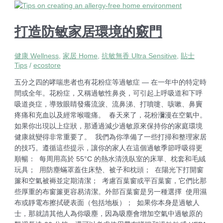
打造防敏家居環境的竅門
健康 Wellness
,
家居 Home
,
抗敏無香 Ultra Sensitive
,
貼士
Tips
/
ecostore
五分之四的哮喘患者也有花粉症等過敏症 — 在一年中的特定時
間或全年。花粉症，又稱過敏性鼻炎，可引起上呼吸道和下呼
吸道炎症，導致眼睛發癢流淚、流鼻涕、打噴嚏、咳嗽、鼻竇
疼痛和充血以及經常喉嚨痛。 春天來了，花粉瀰漫在空氣中。
如果你出現以上症狀，那通過減少過敏原來保持你的家庭環境
健康就變得非常重要了。 我們為你準備了一些打掃和整理家居
的技巧。遵循這些提示，讓你的家人在這個過敏季節呼吸得更
順暢： 每周用高於 55°C 的熱水清洗臥室的床單、枕套和毛絨
玩具； 用防塵蟎罩蓋住床墊、被子和枕頭； 在陽光下打開窗
簾和空氣被褥並定期清潔； 考慮百葉窗或平百葉窗，它們比那
些厚重的布窗簾更容易清潔。外部百葉窗是另一種選擇 使用濕
布或靜電布擦拭硬表面（包括地板）； 如果你本身是過敏人
士，那就請其他人為你吸塵，因為吸塵會增加空氣中過敏原的