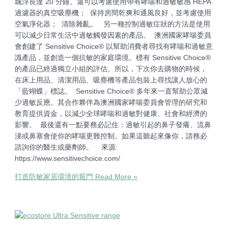
飄浮長達 20 分鐘。還可以考慮使用帶有哮喘和過敏敏感 HEPA
過濾器的真空吸塵機； 保持房間乾爽和通風良好，並考慮使用
空氣淨化器； 清除雜亂。 另一種控制過敏症狀的方法是使用
可以減少日常生活中過敏觸發因素的產品。 澳洲國家哮喘委員
會創建了 Sensitive Choice® 以幫助消費者尋找有哮喘和過敏意
識產品，並創造一個抗敏的家庭環境。標有 Sensitive Choice®
的產品已經過獨立小組的評估。所以，下次你去購物的時候，
在床上用品、清潔用品、吸塵機等產品包裝上尋找讓人放心的
「藍蝴蝶」標誌。 Sensitive Choice® 多年來一直幫助公眾減
少過敏反應。其合作夥伴為澳洲國家哮喘委員會管理的研究和
教育提供資金，以減少全球哮喘和過敏對健康、社會和經濟的
影響。 最後還有一點要務必記住：過敏引起的鼻子發癢、流鼻
涕或鼻塞會使你的哮喘更難控制。如果這聽起來像你，請務必
諮詢你的醫生或藥劑師。 來源:
https://www.sensitivechoice.com/
打造防敏家居環境的竅門
Read More »