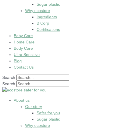
Sugar plastic
Why ecostore
Ingredients
B Corp
Certifications
Baby Care
Home Care
Body Care
Ultra Sensitive
Blog
Contact Us
Search
Search
About us
Our story
Safer for you
Sugar plastic
Why ecostore