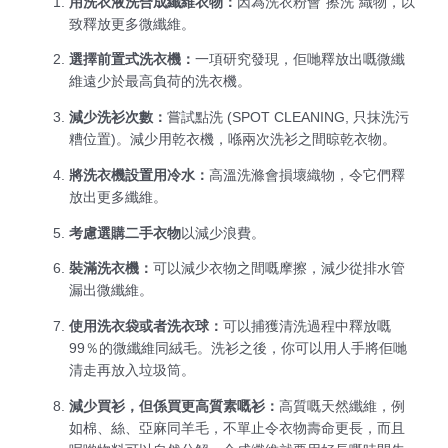
用洗衣液洗合成纖維衣物：
因為洗衣粉會“擦洗”織物，以
致釋放更多微纖維。
選擇前置式洗衣機：
一項研究發現，佢哋釋放出嘅微纖
維遠少於最高負荷的洗衣機。
減少洗衫次數：
嘗試點洗 (SPOT CLEANING, 只抹洗污
糟位置)。減少用乾衣機，喺兩次洗衫之間晾乾衣物。
將洗衣機設置用冷水：
高溫洗滌會損壞織物，令它們釋
放出更多纖維。
考慮選購二手衣物
以減少浪費。
裝滿洗衣機：
可以減少衣物之間嘅摩擦，減少從排水管
漏出微纖維。
使用洗衣袋或者洗衣球：
可以捕獲清洗過程中釋放嘅
99％的微纖維同絨毛。洗衫之後，你可以用人手將佢哋
清走再放入垃圾筒。
減少買衫，但係買更高質素嘅衫：
高質嘅天然纖維，例
如棉、絲、亞麻同羊毛，不單止令衣物壽命更長，而且