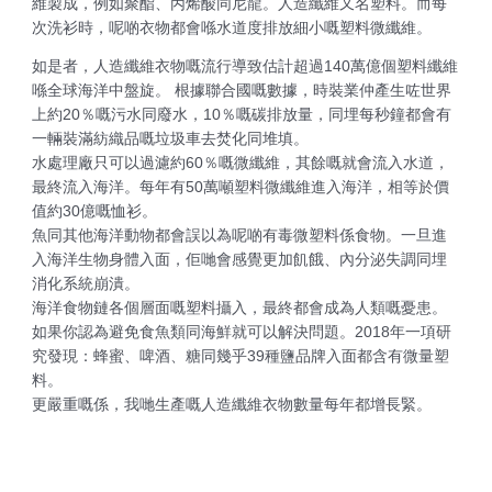
維製成，例如聚酯、丙烯酸同尼龍。人造纖維又名塑料。而每
次洗衫時，呢啲衣物都會喺水道度排放細小嘅塑料微纖維。
如是者，人造纖維衣物嘅流行導致估計超過140萬億個塑料纖維
喺全球海洋中盤旋。 根據聯合國嘅數據，時裝業仲產生咗世界
上約20％嘅污水同廢水，10％嘅碳排放量，同埋每秒鐘都會有
一輛裝滿紡織品嘅垃圾車去焚化同堆填。
水處理廠只可以過濾約60％嘅微纖維，其餘嘅就會流入水道，
最終流入海洋。每年有50萬噸塑料微纖維進入海洋，相等於價
值約30億嘅恤衫。
魚同其他海洋動物都會誤以為呢啲有毒微塑料係食物。一旦進
入海洋生物身體入面，佢哋會感覺更加飢餓、內分泌失調同埋
消化系統崩潰。
海洋食物鏈各個層面嘅塑料攝入，最終都會成為人類嘅憂患。
如果你認為避免食魚類同海鮮就可以解決問題。2018年一項研
究發現：蜂蜜、啤酒、糖同幾乎39種鹽品牌入面都含有微量塑
料。
更嚴重嘅係，我哋生產嘅人造纖維衣物數量每年都增長緊。