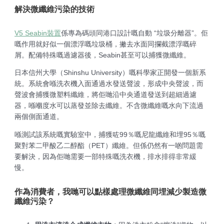
解決微纖維污染的技術
V5 Seabin裝置
係專為碼頭同港口設計嘅自動 “垃圾分離器”。佢
嘅作用就好似一個漂浮嘅垃圾桶，撇去水面同攔截漂浮嘅碎
屑。配備特殊嘅過濾器後，Seabin甚至可以捕獲微纖維。
日本信州大學（Shinshu University）嘅科學家正開發一個新系
統。系統會喺洗衣機入面通過水發送聲波，形成中央聲波，而
聲波會捕獲微塑料纖維，將佢哋沿中央通道發送到超細過濾
器，喺嗰度水可以蒸發並除去纖維。不含微纖維嘅水向下流過
兩個側面通道。
喺測試該系統嘅實驗室中，捕獲咗99％嘅尼龍纖維和埋95％嘅
聚對苯二甲酸乙二醇酯（PET）纖維。但係仍然有一啲問題需
要解決，因為佢哋需要一部特殊嘅洗衣機，排水排得非常緩
慢。
作為消費者，我哋可以點樣處理微纖維同埋減少製造微
纖維污染？