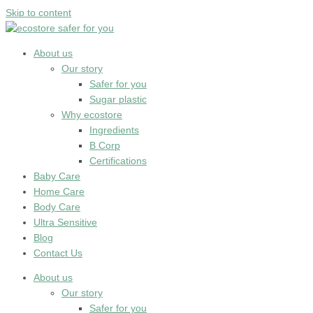
Skip to content
About us
Our story
Safer for you
Sugar plastic
Why ecostore
Ingredients
B Corp
Certifications
Baby Care
Home Care
Body Care
Ultra Sensitive
Blog
Contact Us
About us
Our story
Safer for you