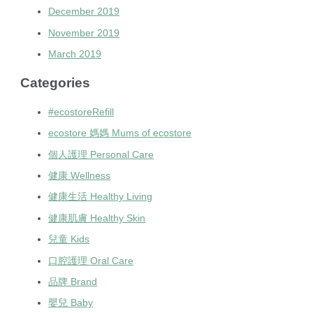
December 2019
November 2019
March 2019
Categories
#ecostoreRefill
ecostore 媽媽 Mums of ecostore
個人護理 Personal Care
健康 Wellness
健康生活 Healthy Living
健康肌膚 Healthy Skin
兒童 Kids
口腔護理 Oral Care
品牌 Brand
嬰兒 Baby