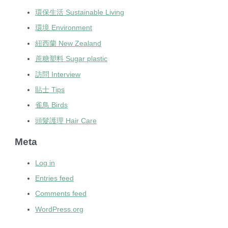
環保生活 Sustainable Living
環境 Environment
紐西蘭 New Zealand
蔗糖塑料 Sugar plastic
訪問 Interview
貼士 Tips
雀鳥 Birds
頭髮護理 Hair Care
Meta
Log in
Entries feed
Comments feed
WordPress.org