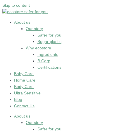
Skip to content
About us
Our story
Safer for you
Sugar plastic
Why ecostore
Ingredients
B Corp
Certifications
Baby Care
Home Care
Body Care
Ultra Sensitive
Blog
Contact Us
About us
Our story
Safer for you