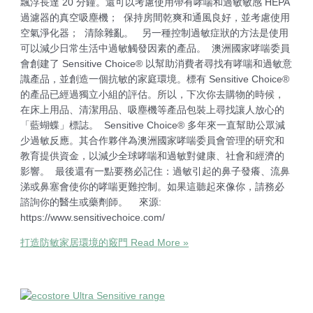
飄浮長達 20 分鐘。還可以考慮使用帶有哮喘和過敏敏感 HEPA
過濾器的真空吸塵機； 保持房間乾爽和通風良好，並考慮使用
空氣淨化器； 清除雜亂。 另一種控制過敏症狀的方法是使用
可以減少日常生活中過敏觸發因素的產品。 澳洲國家哮喘委員
會創建了 Sensitive Choice® 以幫助消費者尋找有哮喘和過敏意
識產品，並創造一個抗敏的家庭環境。標有 Sensitive Choice®
的產品已經過獨立小組的評估。所以，下次你去購物的時候，
在床上用品、清潔用品、吸塵機等產品包裝上尋找讓人放心的
「藍蝴蝶」標誌。 Sensitive Choice® 多年來一直幫助公眾減
少過敏反應。其合作夥伴為澳洲國家哮喘委員會管理的研究和
教育提供資金，以減少全球哮喘和過敏對健康、社會和經濟的
影響。 最後還有一點要務必記住：過敏引起的鼻子發癢、流鼻
涕或鼻塞會使你的哮喘更難控制。如果這聽起來像你，請務必
諮詢你的醫生或藥劑師。 來源:
https://www.sensitivechoice.com/
打造防敏家居環境的竅門
Read More »