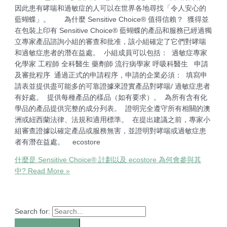
因此患有哮喘和過敏症的人可以在世界各地尋找「令人安心的
藍蝴蝶」。 為什麼 Sensitive Choice® 值得信賴？ 獲得並
在包裝上印有 Sensitive Choice® 藍蝴蝶的產品和服務已經過獨
立專家產品諮詢小組的審查和批准，該小組確定了它們對哮喘
和過敏症患者的潛在益處。 小組成員可以包括： 過敏症專家
化學家 工程師 全科醫生 藥劑師 流行病學家 呼吸科醫生 申請
及審批程序 通過正式的申請程序，申請的企業必須： 填寫申
請表並提供盡可能多的可靠證據來證實產品對哮喘/ 過敏症患者
有好處。 提供每種產品的樣品（如有要求）。 為所有含有化
學品的產品提供完整的成分列表。 證明完全遵守所有相關的澳
洲或紐西蘭法律、法規和適用標準。 在提出建議之前，專家小
組審查證據以確定產品或服務無害，並證明對哮喘或過敏症患
者有潛在益處。 ecostore
什麼是 Sensitive Choice® 計劃以及 ecostore 為何會參與其
中?
Read More »
Search for: