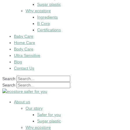
Sugar plastic
Why ecostore
Ingredients
B Corp
Certifications
Baby Care
Home Care
Body Care
Ultra Sensitive
Blog
Contact Us
Search
Search
About us
Our story
Safer for you
Sugar plastic
Why ecostore