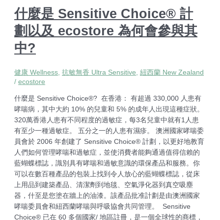
什麼是 Sensitive Choice® 計
劃以及 ecostore 為何會參與其
中?
健康 Wellness
,
抗敏無香 Ultra Sensitive
,
紐西蘭 New Zealand
/
ecostore
什麼是 Sensitive Choice®? 在香港： 有超過 330,000 人患有
哮喘病，其中大約 10% 的兒童和 5% 的成年人出現這種症狀。
320萬香港人患有不同程度的過敏症，每3名兒童中就有1人患
有至少一種過敏症。 五分之一的人患有濕疹。 澳洲國家哮喘委
員會於 2006 年創建了 Sensitive Choice® 計劃，以更好地教育
人們如何管理哮喘和過敏症，並使消費者能夠通過值得信賴的
藍蝴蝶標誌，識別具有哮喘和過敏意識的環保產品和服務。你
可以在數百種產品的包裝上找到令人放心的藍蝴蝶標誌，從床
上用品到建築產品、清潔劑到地毯、空氣淨化器到真空吸塵
器，什至是您塗在牆上的油漆。該產品批准計劃是由澳洲國家
哮喘委員會和紐西蘭哮喘與呼吸協會共同管理。 Sensitive
Choice® 已在 60 多個國家/ 地區註冊，是一個全球性的商標，