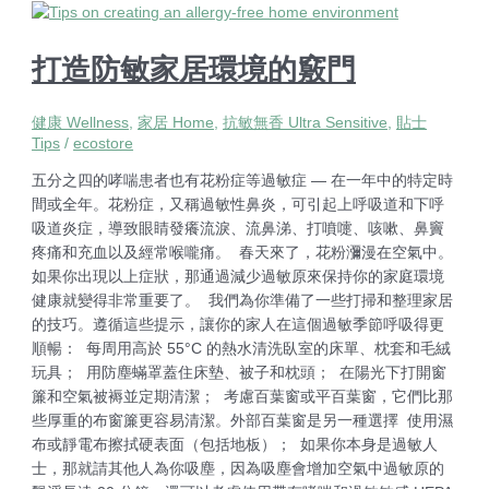
打造防敏家居環境的竅門
健康 Wellness
,
家居 Home
,
抗敏無香 Ultra Sensitive
,
貼士
Tips
/
ecostore
五分之四的哮喘患者也有花粉症等過敏症 — 在一年中的特定時
間或全年。花粉症，又稱過敏性鼻炎，可引起上呼吸道和下呼
吸道炎症，導致眼睛發癢流淚、流鼻涕、打噴嚏、咳嗽、鼻竇
疼痛和充血以及經常喉嚨痛。 春天來了，花粉瀰漫在空氣中。
如果你出現以上症狀，那通過減少過敏原來保持你的家庭環境
健康就變得非常重要了。 我們為你準備了一些打掃和整理家居
的技巧。遵循這些提示，讓你的家人在這個過敏季節呼吸得更
順暢： 每周用高於 55°C 的熱水清洗臥室的床單、枕套和毛絨
玩具； 用防塵蟎罩蓋住床墊、被子和枕頭； 在陽光下打開窗
簾和空氣被褥並定期清潔； 考慮百葉窗或平百葉窗，它們比那
些厚重的布窗簾更容易清潔。外部百葉窗是另一種選擇 使用濕
布或靜電布擦拭硬表面（包括地板）； 如果你本身是過敏人
士，那就請其他人為你吸塵，因為吸塵會增加空氣中過敏原的