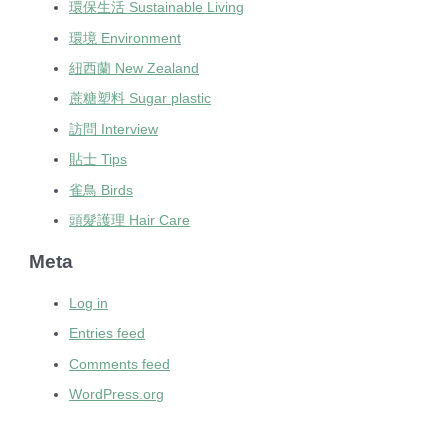
環保生活 Sustainable Living
環境 Environment
紐西蘭 New Zealand
蔗糖塑料 Sugar plastic
訪問 Interview
貼士 Tips
雀鳥 Birds
頭髮護理 Hair Care
Meta
Log in
Entries feed
Comments feed
WordPress.org