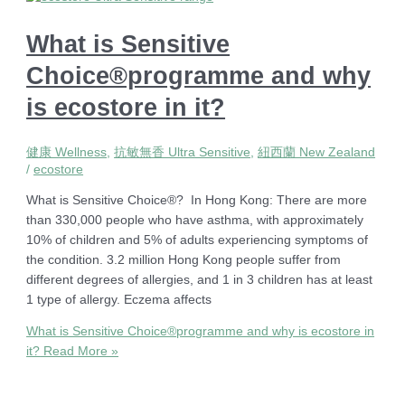
What is Sensitive
Choice®programme and why
is ecostore in it?
健康 Wellness
,
抗敏無香 Ultra Sensitive
,
紐西蘭 New Zealand
/
ecostore
What is Sensitive Choice®? In Hong Kong: There are more
than 330,000 people who have asthma, with approximately
10% of children and 5% of adults experiencing symptoms of
the condition. 3.2 million Hong Kong people suffer from
different degrees of allergies, and 1 in 3 children has at least
1 type of allergy. Eczema affects
What is Sensitive Choice®programme and why is ecostore in
it?
Read More »