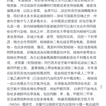
好處。 幸運嘅係，有好多簡單嘅方法可以減少屋企裡嘅水分。
喺煮飯，沖涼或操作洗碗機時打開窗或者使用抽氣機。修復洩
漏嘅水喉，以防止發霉。 如果可以，請定時清空抽濕機嘅滴水
盤。唔好淋太多水落盆栽植物到 – 除咗可能殺死佢哋之外，仲
會向空氣中引入更多嘅水分。 令你嘅屋企變溫室: 好似空氣淨
化器一樣，室內植物嘅根同葉都被證明可以進行光合作用同吸
收化學污染物。除此之外，悉尼科技大學發現室內植物可以顯
著改善情緒，並減少焦慮、疲勞、憤怒同沮喪。 回想一下科學
課，喺光合作用期間，植物吸收二氧化碳並釋放氧氣。某啲植
物 – 包括多肉植物、蘭花、鳳梨科同蛇類植物 – 相反地會喺夜
間釋放氧氣，佢哋就成為你睡房嘅最佳伴侶。植物仲會釋放出
植物化學物質，為引起過敏嘅黴菌同細菌創造咗不利嘅生長環
境。 虎尾蘭（蛇類植物）同巴西木從空氣中吸取咗諸如三氯乙
烯同甲醛之類。 蘆薈喺晚上釋放氧氣並清除二氧化碳，非常適
合臥室同其他光線較暗嘅房間。 龍血樹從空氣中吸入二甲苯，
三氯乙烯同甲苯（已添加到汽油同洗甲水中嘅溶劑）。 榕樹係
一款出色嘅全方位空氣淨化器。 非洲菊為房間增添咗色彩，並
從空氣中清除各種化學物質，例如甲醛同苯。 白鹤芋巧妙地去
除咗多種醇同化學蒸氣，包括丙酮，苯，氨，甲醛同二甲苯，
並且確實能夠有效去除多種毒素。 根據美國國家航空航天局
（NASA）嘅研究，吊蘭可以喺密封室內去除96％嘅一氧化碳同