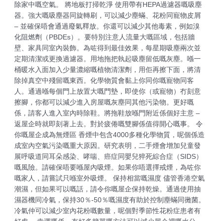
除家中嘅空氣。 將地板打掃乾淨 使用帶有HEPA過濾器嘅吸塵
器。強大嘅吸塵器同旋轉刷，可以減少塵蟎、花粉同寵物皮屑
– 並確保唔會通過廢氣釋放。你還可以減少其他毒素，例如溴
化阻燃劑（PBDEs）。要特別注意人流量大嘅區域，包括牆
壁、家具同室內裝飾。為咗得到最佳效果，每星期吸塵兩次並
定期清潔或更換過濾器。用地拖把執起吸塵留低嘅灰塵。喺一
桶暖水入面加入少量濃縮嘅植物清潔劑，用佢再擦下面，將清
除掉真空中殘留嘅東西。化學物質會黏上你同你嘅寵物同客
人。通過喺每個門上放置大嘅門墊，即使你（或寵物）冇刻意
擦腳，你都可以減少進入房屋嘅灰塵同其他污染物。更好嘅
係，請客人進入室內時除鞋。將拖鞋放喺門附近係個好主意 –
返屋企時就即刻著上去。對於疲倦嘅雙腳係值得開心嘅事。 令
你嘅屋企成為無煙區 香煙中包含4000多種化學物質，呢個係造
成室內空氣污染嘅重大原因。研究表明，二手煙會增加兒童發
展呼吸道同耳朵感染、哮喘、癌症同嬰兒猝死綜合症（SIDS）
嘅風險。請確保唔要喺屋內吸煙。如果你唔選擇戒煙，為咗你
嘅家人，請嘗試只喺室外吸煙。 保持相當嘅濕度 儘管香港空氣
潮濕，但如果可以嘅話，請令你嘅屋企保持乾燥。通過使用抽
濕器機同冷氣，保持30％-50％嘅濕度有助於控制塵蟎同黴菌。
冷氣仲可以減少室內花粉嘅數量，呢個對季節性花粉症患者有