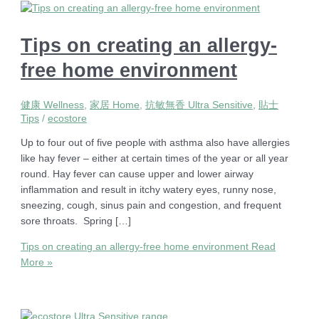
Tips on creating an allergy-
free home environment
健康 Wellness
,
家居 Home
,
抗敏無香 Ultra Sensitive
,
貼士
Tips
/
ecostore
Up to four out of five people with asthma also have allergies
like hay fever – either at certain times of the year or all year
round. Hay fever can cause upper and lower airway
inflammation and result in itchy watery eyes, runny nose,
sneezing, cough, sinus pain and congestion, and frequent
sore throats. Spring […]
Tips on creating an allergy-free home environment
Read
More »