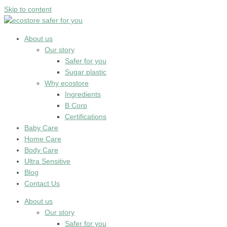
Skip to content
About us
Our story
Safer for you
Sugar plastic
Why ecostore
Ingredients
B Corp
Certifications
Baby Care
Home Care
Body Care
Ultra Sensitive
Blog
Contact Us
About us
Our story
Safer for you