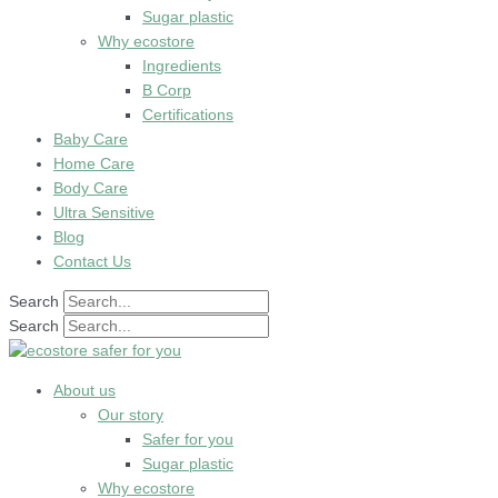
Sugar plastic
Why ecostore
Ingredients
B Corp
Certifications
Baby Care
Home Care
Body Care
Ultra Sensitive
Blog
Contact Us
Search
Search
About us
Our story
Safer for you
Sugar plastic
Why ecostore