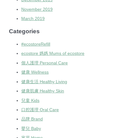
November 2019
March 2019
Categories
#ecostoreRefill
ecostore 媽媽 Mums of ecostore
個人護理 Personal Care
健康 Wellness
健康生活 Healthy Living
健康肌膚 Healthy Skin
兒童 Kids
口腔護理 Oral Care
品牌 Brand
嬰兒 Baby
家居 Home