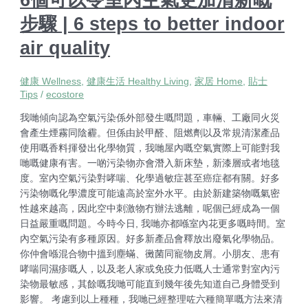
步驟 | 6 steps to better indoor
air quality
健康 Wellness
,
健康生活 Healthy Living
,
家居 Home
,
貼士
Tips
/
ecostore
我哋傾向認為空氣污染係外部發生嘅問題，車輛、工廠同火災
會產生煙霧同陰霾。但係由於甲醛、阻燃劑以及常規清潔產品
使用嘅香料揮發出化學物質，我哋屋內嘅空氣實際上可能對我
哋嘅健康有害。一啲污染物亦會潛入新床墊，新漆層或者地毯
度。室內空氣污染對哮喘、化學過敏症甚至癌症都有關。好多
污染物嘅化學濃度可能遠高於室外水平。由於新建築物嘅氣密
性越來越高，因此空中刺激物冇辦法逃離，呢個已經成為一個
日益嚴重嘅問題。今時今日, 我哋亦都喺室內花更多嘅時間。室
內空氣污染有多種原因。好多新產品會釋放出廢氣化學物品。
你仲會喺混合物中搵到塵蟎、黴菌同寵物皮屑。小朋友、患有
哮喘同濕疹嘅人，以及老人家或免疫力低嘅人士通常對室內污
染物最敏感，其餘嘅我哋可能直到幾年後先知道自己身體受到
影響。 考慮到以上種種，我哋已經整理咗六種簡單嘅方法來清