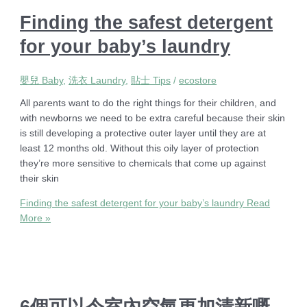
Finding the safest detergent
for your baby’s laundry
嬰兒 Baby
,
洗衣 Laundry
,
貼士 Tips
/
ecostore
All parents want to do the right things for their children, and
with newborns we need to be extra careful because their skin
is still developing a protective outer layer until they are at
least 12 months old. Without this oily layer of protection
they’re more sensitive to chemicals that come up against
their skin
Finding the safest detergent for your baby’s laundry
Read
More »
6個可以令室內空氣更加清新嘅