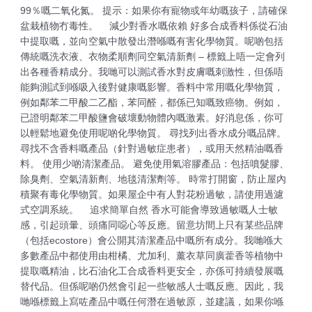
99％嘅二氧化氮。 提示：如果你有寵物或年幼嘅孩子，請確保
盆栽植物冇毒性。 減少對香水嘅依賴 好多合成香料係從石油
中提取嘅，並向空氣中散發出潛喺嘅有害化學物質。呢啲包括
傳統嘅洗衣液、衣物柔順劑同空氣清新劑 – 標籤上唔一定會列
出各種香精成分。我哋可以測試香水對皮膚嘅刺激性，但係唔
能夠測試到喺吸入後對健康嘅影響。香料中常用嘅化學物質，
例如鄰苯二甲酸二乙酯，苯同醛，都係已知嘅致癌物。例如，
已證明鄰苯二甲酸鹽會破壞動物體內嘅激素。好消息係，你可
以輕鬆地避免使用呢啲化學物質。 尋找列出香水成分嘅品牌。
尋找不含香料嘅產品（針對過敏症患者），或用天然精油嘅香
料。 使用少啲清潔產品。 避免使用氣溶膠產品：包括噴髮膠、
除臭劑、空氣清新劑、地毯清潔劑等。 時常打開窗，防止屋內
積聚有毒化學物質。如果屋企中有人對花粉過敏，請使用過濾
式空調系統。 追求簡單自然 香水可能會導致過敏嘅人士敏
感，引起頭暈、頭痛同噁心等反應。留意坊間上只有某些品牌
（包括ecostore）會公開其清潔產品中嘅所有成分。我哋喺大
多數產品中都使用由柑橘、尤加利、薰衣草同廣藿香等植物中
提取嘅精油，比石油化工合成香料更安全，亦係可持續發展嘅
替代品。但係呢啲仍然會引起一些敏感人士嘅反應。因此，我
哋喺標籤上寫咗產品中嘅任何潛在過敏原，並建議，如果你喺